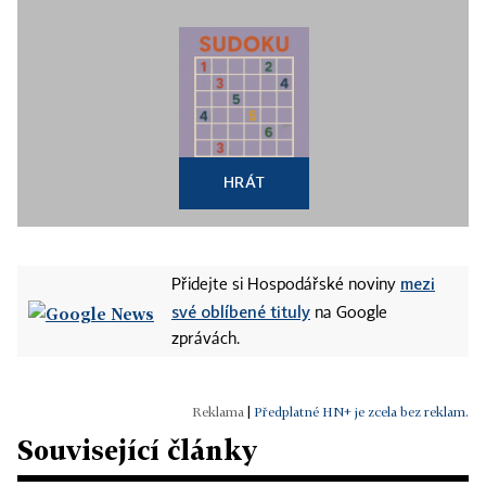
HRÁT
mezi
Přidejte si Hospodářské noviny
své oblíbené tituly
na Google
zprávách.
|
Předplatné HN+ je zcela bez reklam.
Související články