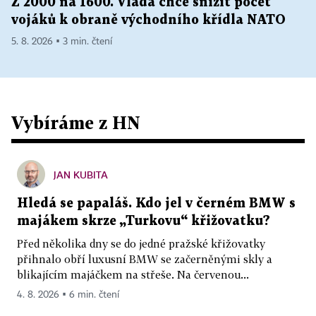
Z 2000 na 1600. Vláda chce snížit počet
vojáků k obraně východního křídla NATO
5. 8. 2026 ▪ 3 min. čtení
Vybíráme z HN
JAN KUBITA
Hledá se papaláš. Kdo jel v černém BMW s
majákem skrze „Turkovu“ křižovatku?
Před několika dny se do jedné pražské křižovatky
přihnalo obří luxusní BMW se začerněnými skly a
blikajícím majáčkem na střeše. Na červenou...
4. 8. 2026 ▪ 6 min. čtení