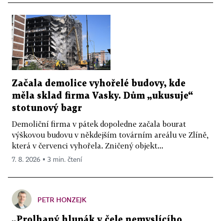
Začala demolice vyhořelé budovy, kde
měla sklad firma Vasky. Dům „ukusuje“
stotunový bagr
Demoliční firma v pátek dopoledne začala bourat
výškovou budovu v někdejším továrním areálu ve Zlíně,
která v červenci vyhořela. Zničený objekt...
7. 8. 2026 ▪ 3 min. čtení
PETR HONZEJK
„Prolhaný hlupák v čele nemyslícího