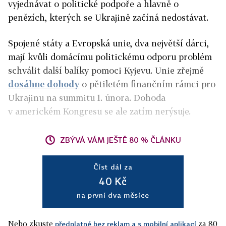
vyjednávat o politické podpoře a hlavně o
penězích, kterých se Ukrajině začíná nedostávat.
Spojené státy a Evropská unie, dva největší dárci,
mají kvůli domácímu politickému odporu problém
schválit další balíky pomoci Kyjevu. Unie zřejmě
dosáhne dohody
o pětiletém finančním rámci pro
Ukrajinu na summitu 1. února. Dohoda
v americkém Kongresu se ale zatím nerýsuje.
ZBÝVÁ VÁM JEŠTĚ 80 % ČLÁNKU
Číst dál za
40 Kč
na první dva měsíce
Nebo zkuste
za 80
předplatné bez reklam a s mobilní aplikací