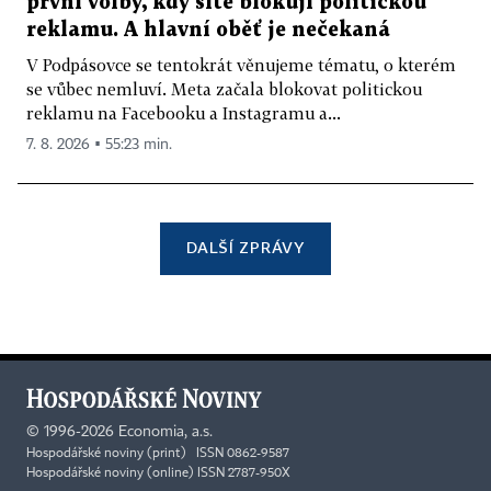
první volby, kdy sítě blokují politickou
reklamu. A hlavní oběť je nečekaná
V Podpásovce se tentokrát věnujeme tématu, o kterém
se vůbec nemluví. Meta začala blokovat politickou
reklamu na Facebooku a Instagramu a...
7. 8. 2026 ▪ 55:23 min.
DALŠÍ ZPRÁVY
©
1996-2026
Economia, a.s.
Hospodářské noviny (print) ISSN 0862-9587
Hospodářské noviny (online) ISSN 2787-950X