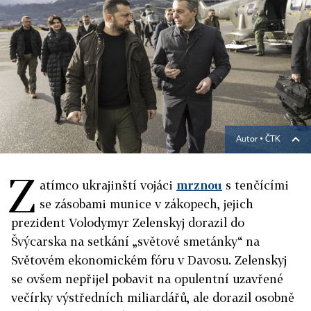
Autor ▪
ČTK
Z
atímco ukrajinští vojáci
mrznou
s tenčícími
se zásobami munice v zákopech, jejich
prezident Volodymyr Zelenskyj dorazil do
Švýcarska na setkání „světové smetánky“ na
Světovém ekonomickém fóru v Davosu. Zelenskyj
se ovšem nepřijel pobavit na opulentní uzavřené
večírky výstředních miliardářů, ale dorazil osobně