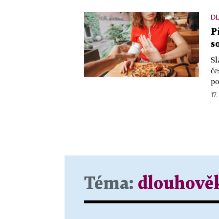
D
P
s
Sl
če
po
17.
Téma:
dlouhově