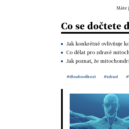
Máte j
Co se dočtete 
Jak konkrétně ovlivňuje k
Co dělat pro zdravé mitoc
Jak poznat, že mitochondri
#dlouhověkost
#zdraví
#