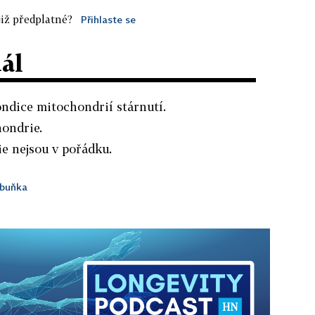
iž předplatné?
Přihlaste se
dál
ondice mitochondrií stárnutí.
hondrie.
e nejsou v pořádku.
buňka