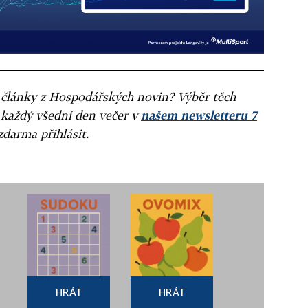
ní články z Hospodářských novin? Výběr těch
 každý všední den večer v
našem newsletteru 7
zdarma přihlásit.
HRÁT
HRÁT