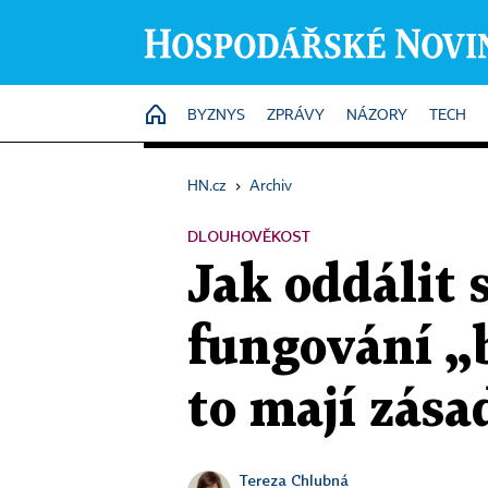
HOME
BYZNYS
ZPRÁVY
NÁZORY
TECH
HN.cz
›
Archiv
DLOUHOVĚKOST
Jak oddálit 
fungování „
to mají zása
Tereza Chlubná