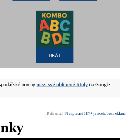
HRÁT
mezi své oblíbené tituly
ospodářské noviny
na Google
|
Předplatné HN+ je zcela bez reklam.
ánky