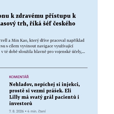
konu k zdravému přístupu k
asový trh, říká šéf českého
rell a Min Kao, který dříve pracoval například
su s cílem vyvinout navigace využívající
v té době sloužila hlavně pro vojenské účely,...
KOMENTÁŘ
Nehladov, nepíchej si injekci,
prostě si vezmi prášek. Eli
Lilly má svatý grál pacientů i
investorů
7. 8. 2026 ▪ 4 min. čtení