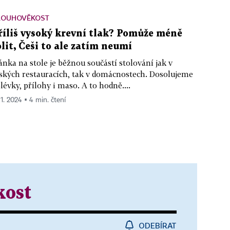
LOUHOVĚKOST
říliš vysoký krevní tlak? Pomůže méně
olit, Češi to ale zatím neumí
ánka na stole je běžnou součástí stolování jak v
ských restauracích, tak v domácnostech. Dosolujeme
lévky, přílohy i maso. A to hodně....
 1. 2024 ▪ 4 min. čtení
kost
ODEBÍRAT