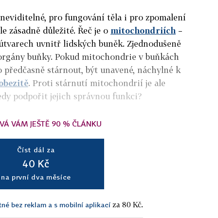
neviditelné, pro fungování těla i pro zpomalení
le zásadně důležité. Řeč je o
mitochondriích
–
tvarech uvnitř lidských buněk. Zjednodušeně
a orgány buňky. Pokud mitochondrie v buňkách
lo předčasně stárnout, být unavené, náchylné k
obezitě
. Proti stárnutí mitochondrií je ale
edy podpořit jejich správnou funkci?
VÁ VÁM JEŠTĚ 90 % ČLÁNKU
Číst dál za
40 Kč
na první dva měsíce
za 80 Kč.
tné bez reklam a s mobilní aplikací