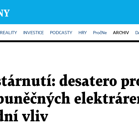
ARCHIV
REALITY
INVESTICE
PODCASTY
HRY
PročNe
D
stárnutí: desatero pr
buněčných elektráren
dní vliv