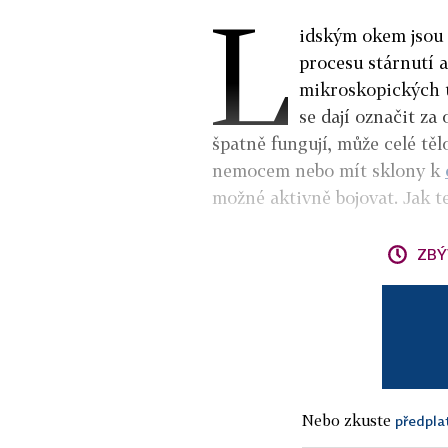
L
idským okem jsou 
procesu stárnutí a
mikroskopických ú
se dají označit z
špatně fungují, může celé tě
nemocem nebo mít sklony k
možné aktivně bojovat. Jak t
ZBÝ
Nebo zkuste
předpla