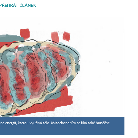
PŘEHRÁT ČLÁNEK
 na energii, kterou využívá tělo. Mitochondriím se říká také buněčné