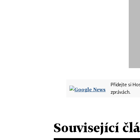
Přidejte si H
zprávách.
Související čl