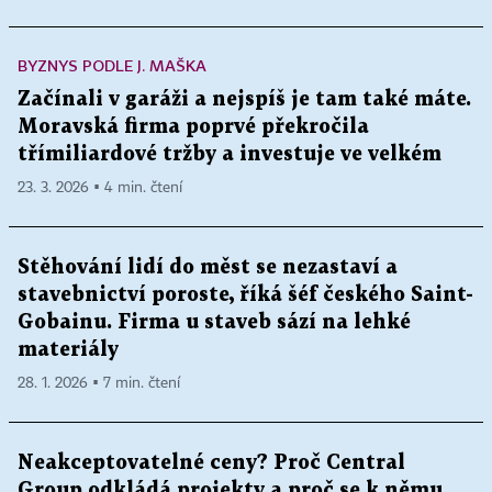
BYZNYS PODLE J. MAŠKA
Začínali v garáži a nejspíš je tam také máte.
Moravská firma poprvé překročila
třímiliardové tržby a investuje ve velkém
23. 3. 2026 ▪ 4 min. čtení
Stěhování lidí do měst se nezastaví a
stavebnictví poroste, říká šéf českého Saint-
Gobainu. Firma u staveb sází na lehké
materiály
28. 1. 2026 ▪ 7 min. čtení
Neakceptovatelné ceny? Proč Central
Group odkládá projekty a proč se k němu