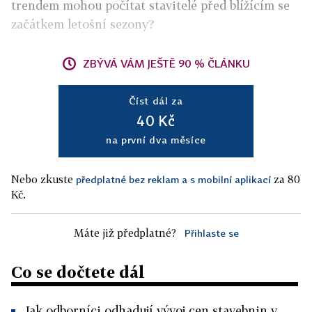
trendem mohou počítat stavitelé před blížícím se
začátkem letošní sezony?
ZBÝVÁ VÁM JEŠTĚ 90 % ČLÁNKU
Číst dál za
40 Kč
na první dva měsíce
Nebo zkuste
za 80
předplatné bez reklam a s mobilní aplikací
Kč.
Máte již předplatné?
Přihlaste se
Co se dočtete dál
Jak odborníci odhadují vývoj cen stavebnin v