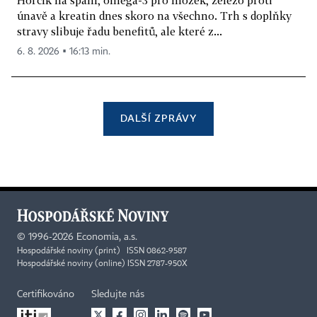
Hořčík na spaní, omega-3 pro mozek, železo proti
únavě a kreatin dnes skoro na všechno. Trh s doplňky
stravy slibuje řadu benefitů, ale které z...
6. 8. 2026 ▪ 16:13 min.
DALŠÍ ZPRÁVY
©
1996-2026
Economia, a.s.
Hospodářské noviny (print) ISSN 0862-9587
Hospodářské noviny (online) ISSN 2787-950X
Certifikováno
Sledujte nás