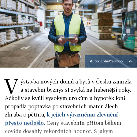
Autor ▪
Shutterstock
V
ýstavba nových domů a bytů v Česku zamrzla
a stavební byznys si zvyká na hubenější roky.
Ačkoliv se kvůli vysokým úrokům u hypoték loni
propadla poptávka po stavebních materiálech
zhruba o pětinu,
k jejich výraznému zlevnění
přesto nedošlo
. Ceny stavebnin přitom během
covidu dosáhly rekordních hodnot. S jakým