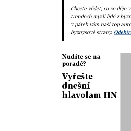
Chcete vědět, co se děje 
trendech myslí lidé z byzn
v pátek vám naši top auto
byznysové strany.
Odebíre
Nudíte se na
poradě?
Vyřešte
dnešní
hlavolam HN