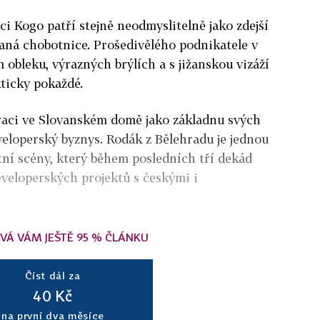
ci Kogo patří stejně neodmyslitelně jako zdejší
aná chobotnice. Prošedivělého podnikatele v
obleku, výrazných brýlích a s jižanskou vizáží
ticky pokaždé.
aci ve Slovanském domě jako základnu svých
veloperský byznys. Rodák z Bělehradu je jednou
itní scény, který během posledních tří dekád
veloperských projektů s českými i
VÁ VÁM JEŠTĚ 95 % ČLÁNKU
Číst dál za
40 Kč
na první dva měsíce