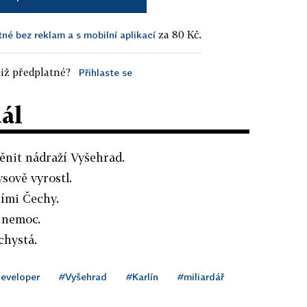
za 80 Kč.
tné bez reklam a s mobilní aplikací
iž předplatné?
Přihlaste se
dál
ěnit nádraží Vyšehrad.
sově vyrostl.
šími Čechy.
 nemoc.
chystá.
eveloper
#Vyšehrad
#Karlín
#miliardář