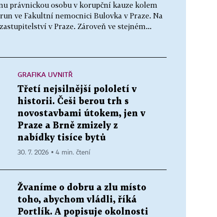
jednu právnickou osobu v korupční kauze kolem
run ve Fakultní nemocnici Bulovka v Praze. Na
astupitelství v Praze. Zároveň ve stejném...
GRAFIKA UVNITŘ
Třetí nejsilnější pololetí v
historii. Češi berou trh s
novostavbami útokem, jen v
Praze a Brně zmizely z
nabídky tisíce bytů
30. 7. 2026 ▪ 4 min. čtení
Žvaníme o dobru a zlu místo
toho, abychom vládli, říká
Portlík. A popisuje okolnosti