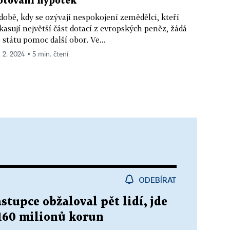
otování hypoték
době, kdy se ozývají nespokojení zemědělci, kteří
kasují největší část dotací z evropských peněz, žádá
 státu pomoc další obor. Ve...
. 2. 2024 ▪ 5 min. čtení
ODEBÍRAT
stupce obžaloval pět lidí, jde
160 milionů korun