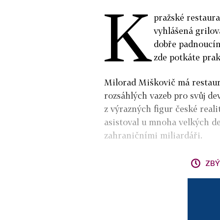
K
pražské restaura
vyhlášená grilov
dobře padnoucím 
zde potkáte prak
Milorad Miškovič má restaur
rozsáhlých vazeb pro svůj de
z výrazných figur české real
asistoval u mnoha velkých de
zahraničními miliardáři.
ZBÝ