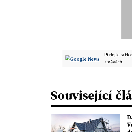
Přidejte si H
zprávách.
Související čl
D
V