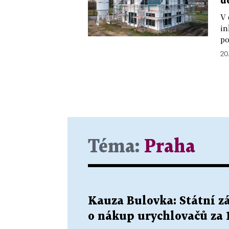
d
V 
in
po
20
Téma:
Praha
Kauza Bulovka: Státní zá
o nákup urychlovačů za 