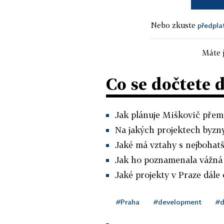
Nebo zkuste
předpla
Máte j
Co se dočtete 
Jak plánuje Miškovič přem
Na jakých projektech byzny
Jaké má vztahy s nejbohat
Jak ho poznamenala vážná
Jaké projekty v Praze dále 
#Praha
#development
#d