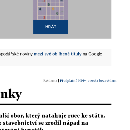
HRÁT
mezi své oblíbené tituly
ospodářské noviny
na Google
|
Předplatné HN+ je zcela bez reklam.
ánky
alší obor, který natahuje ruce ke státu.
e stavebnictví se zrodil nápad na