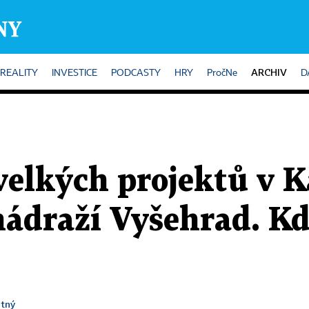
ARCHIV
REALITY
INVESTICE
PODCASTY
HRY
PročNe
D
velkých projektů v K
ádraží Vyšehrad. Kd
otný