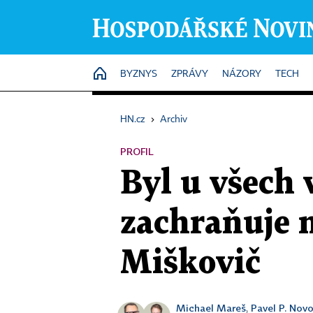
HOME
BYZNYS
ZPRÁVY
NÁZORY
TECH
HN.cz
›
Archiv
PROFIL
Byl u všech 
zachraňuje n
Miškovič
Michael Mareš
Pavel P. Nov
,