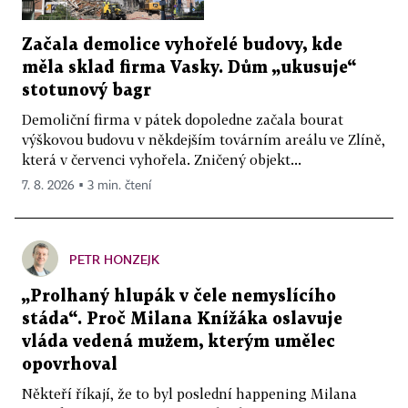
Začala demolice vyhořelé budovy, kde
měla sklad firma Vasky. Dům „ukusuje“
stotunový bagr
Demoliční firma v pátek dopoledne začala bourat
výškovou budovu v někdejším továrním areálu ve Zlíně,
která v červenci vyhořela. Zničený objekt...
7. 8. 2026 ▪ 3 min. čtení
PETR HONZEJK
„Prolhaný hlupák v čele nemyslícího
stáda“. Proč Milana Knížáka oslavuje
vláda vedená mužem, kterým umělec
opovrhoval
Někteří říkají, že to byl poslední happening Milana