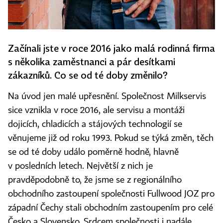
Začínali jste v roce 2016 jako malá rodinná firma
s několika zaměstnanci a pár desítkami
zákazníků. Co se od té doby změnilo?
Na úvod jen malé upřesnění. Společnost Milkservis
sice vznikla v roce 2016, ale servisu a montáži
dojicích, chladicích a stájových technologií se
věnujeme již od roku 1993. Pokud se týká změn, těch
se od té doby událo poměrně hodně, hlavně
v posledních letech. Největší z nich je
pravděpodobně to, že jsme se z regionálního
obchodního zastoupení společnosti Fullwood JOZ pro
západní Čechy stali obchodním zastoupením pro celé
Česko a Slovensko. Srdcem společnosti i nadále