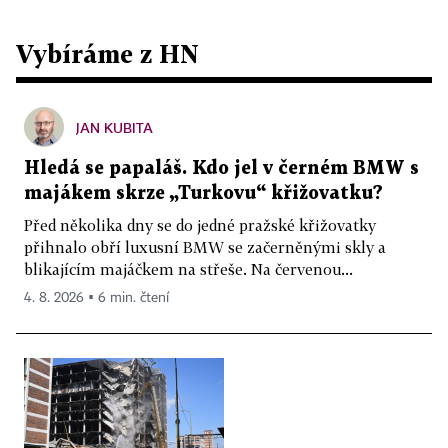
Vybíráme z HN
JAN KUBITA
Hledá se papaláš. Kdo jel v černém BMW s
majákem skrze „Turkovu“ křižovatku?
Před několika dny se do jedné pražské křižovatky
přihnalo obří luxusní BMW se začerněnými skly a
blikajícím majáčkem na střeše. Na červenou...
4. 8. 2026 ▪ 6 min. čtení