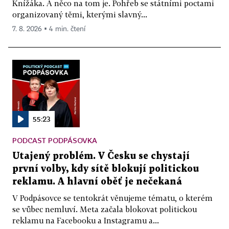
Knížáka. A něco na tom je. Pohřeb se státními poctami
organizovaný těmi, kterými slavný...
7. 8. 2026 ▪ 4 min. čtení
55:23
PODCAST PODPÁSOVKA
Utajený problém. V Česku se chystají
první volby, kdy sítě blokují politickou
reklamu. A hlavní oběť je nečekaná
V Podpásovce se tentokrát věnujeme tématu, o kterém
se vůbec nemluví. Meta začala blokovat politickou
reklamu na Facebooku a Instagramu a...