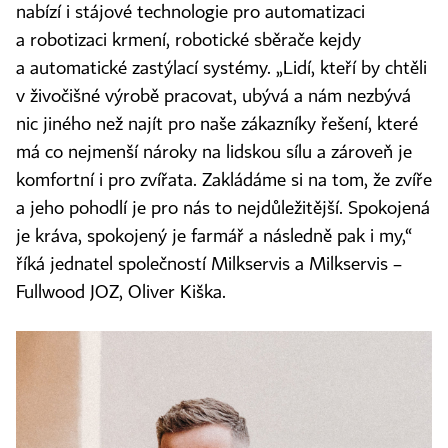
nabízí i stájové technologie pro automatizaci
a robotizaci krmení, robotické sběrače kejdy
a automatické zastýlací systémy. „Lidí, kteří by chtěli
v živočišné výrobě pracovat, ubývá a nám nezbývá
nic jiného než najít pro naše zákazníky řešení, které
má co nejmenší nároky na lidskou sílu a zároveň je
komfortní i pro zvířata. Zakládáme si na tom, že zvíře
a jeho pohodlí je pro nás to nejdůležitější. Spokojená
je kráva, spokojený je farmář a následně pak i my,“
říká jednatel společností Milkservis a Milkservis –
Fullwood JOZ, Oliver Kiška.