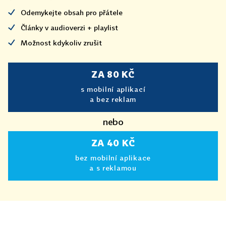
Odemykejte obsah pro přátele
Články v audioverzi + playlist
Možnost kdykoliv zrušit
ZA 80 KČ
s mobilní aplikací
a bez reklam
nebo
ZA 40 KČ
bez mobilní aplikace
a s reklamou