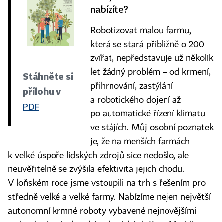
nabízíte?
Robotizovat malou farmu,
která se stará přibližně o 200
zvířat, nepředstavuje už několik
let žádný problém – od krmení,
Stáhněte si
přihrnování, zastýlání
přílohu v
a robotického dojení až
PDF
po automatické řízení klimatu
ve stájích. Můj osobní poznatek
je, že na menších farmách
k velké úspoře lidských zdrojů sice nedošlo, ale
neuvěřitelně se zvýšila efektivita jejich chodu.
V loňském roce jsme vstoupili na trh s řešením pro
středně velké a velké farmy. Nabízíme nejen největší
autonomní krmné roboty vybavené nejnovějšími