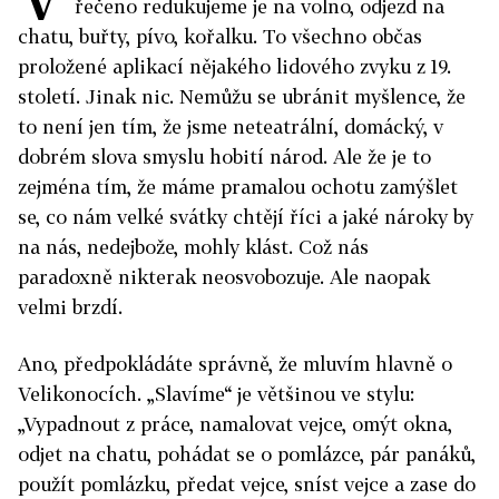
řečeno redukujeme je na volno, odjezd na
chatu, buřty, pívo, kořalku. To všechno občas
proložené aplikací nějakého lidového zvyku z 19.
století. Jinak nic. Nemůžu se ubránit myšlence, že
to není jen tím, že jsme neteatrální, domácký, v
dobrém slova smyslu hobití národ. Ale že je to
zejména tím, že máme pramalou ochotu zamýšlet
se, co nám velké svátky chtějí říci a jaké nároky by
na nás, nedejbože, mohly klást. Což nás
paradoxně nikterak neosvobozuje. Ale naopak
velmi brzdí.
Ano, předpokládáte správně, že mluvím hlavně o
Velikonocích. „Slavíme“ je většinou ve stylu:
„Vypadnout z práce, namalovat vejce, omýt okna,
odjet na chatu, pohádat se o pomlázce, pár panáků,
použít pomlázku, předat vejce, sníst vejce a zase do