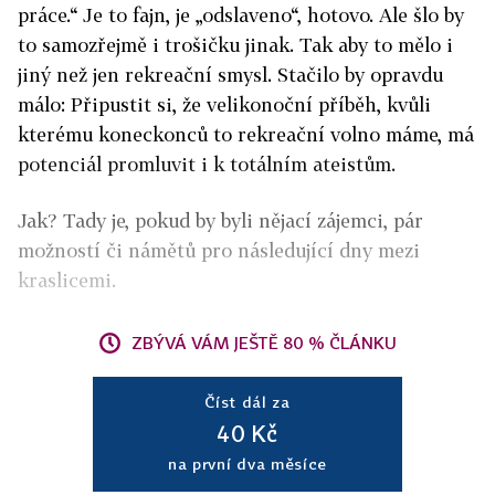
práce.“ Je to fajn, je „odslaveno“, hotovo. Ale šlo by
to samozřejmě i trošičku jinak. Tak aby to mělo i
jiný než jen rekreační smysl. Stačilo by opravdu
málo: Připustit si, že velikonoční příběh, kvůli
kterému koneckonců to rekreační volno máme, má
potenciál promluvit i k totálním ateistům.
Jak? Tady je, pokud by byli nějací zájemci, pár
možností či námětů pro následující dny mezi
kraslicemi.
ZBÝVÁ VÁM JEŠTĚ 80 % ČLÁNKU
Číst dál za
40 Kč
na první dva měsíce