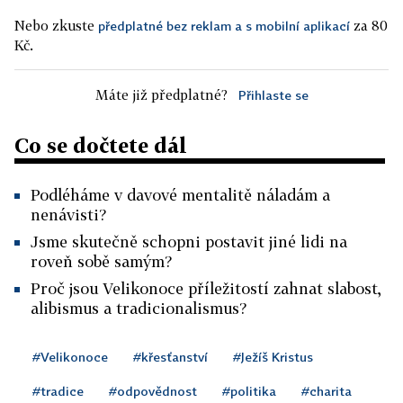
Nebo zkuste
za 80
předplatné bez reklam a s mobilní aplikací
Kč.
Máte již předplatné?
Přihlaste se
Co se dočtete dál
Podléháme v davové mentalitě náladám a
nenávisti?
Jsme skutečně schopni postavit jiné lidi na
roveň sobě samým?
Proč jsou Velikonoce příležitostí zahnat slabost,
alibismus a tradicionalismus?
#Velikonoce
#křesťanství
#Ježíš Kristus
#tradice
#odpovědnost
#politika
#charita