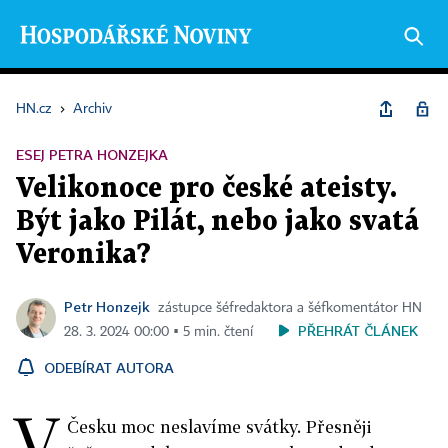
HN.cz
›
Archiv
ESEJ PETRA HONZEJKA
Velikonoce pro české ateisty.
Být jako Pilát, nebo jako svatá
Veronika?
Petr Honzejk
zástupce šéfredaktora a šéfkomentátor HN
PŘEHRÁT ČLÁNEK
28. 3. 2024 00:00 ▪ 5 min. čtení
ODEBÍRAT AUTORA
V
Česku moc neslavíme svátky. Přesněji