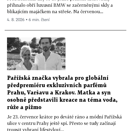
přihnalo obří luxusní BMW se začerněnými skly a
blikajícím majáčkem na střeše. Na červenou...
4. 8. 2026 ▪ 6 min. čtení
Pařížská značka vybrala pro globální
předpremiéru exkluzivních parfémů
Prahu, Varšavu a Krakov. Matka a syn
osobně představili kreace na téma voda,
růže a pižmo
Je 23. července krátce po deváté ráno a módní Pařížská
ulice v centru Prahy ještě spí. Přesto se tudy začínají
trousit vybraní lifestyloví...