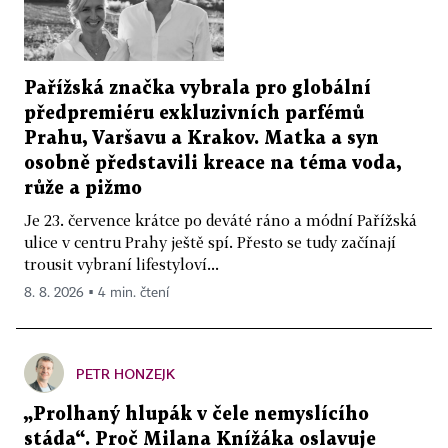
Pařížská značka vybrala pro globální
předpremiéru exkluzivních parfémů
Prahu, Varšavu a Krakov. Matka a syn
osobně představili kreace na téma voda,
růže a pižmo
Je 23. července krátce po deváté ráno a módní Pařížská
ulice v centru Prahy ještě spí. Přesto se tudy začínají
trousit vybraní lifestyloví...
8. 8. 2026 ▪ 4 min. čtení
PETR HONZEJK
„Prolhaný hlupák v čele nemyslícího
stáda“. Proč Milana Knížáka oslavuje