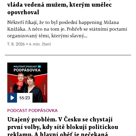
vláda vedená mužem, kterým umělec
opovrhoval
Někteří říkají, že to byl poslední happening Milana
Knížáka. A něco na tom je. Pohřeb se státními poctami
organizovaný těmi, kterými slavný...
7. 8. 2026 ▪ 4 min. čtení
55:23
PODCAST PODPÁSOVKA
Utajený problém. V Česku se chystají
první volby, kdy sítě blokují politickou
reklamu. A hlavní oběť je nečekaná