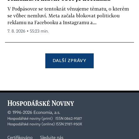
V Podpásovce se tentokrát věnujeme tématu, o kterém
se vůbec nemluví. Meta začala blokovat politickou
reklamu na Facebooku a Instagramu a...
7. 8. 2026 ▪ 55:23 min.
DALŠÍ ZPRÁVY
©
1996-2026
Economia, a.s.
Hospodářské noviny (print) ISSN 0862-9587
Hospodářské noviny (online) ISSN 2787-950X
Certifikováno
Sledujte nás