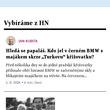
Vybíráme z HN
JAN KUBITA
Hledá se papaláš. Kdo jel v černém BMW s
majákem skrze „Turkovu“ křižovatku?
Před několika dny se do jedné pražské křižovatky
přihnalo obří luxusní BMW se začerněnými skly a
blikajícím majáčkem na střeše. Na červenou...
4. 8. 2026 ▪ 6 min. čtení