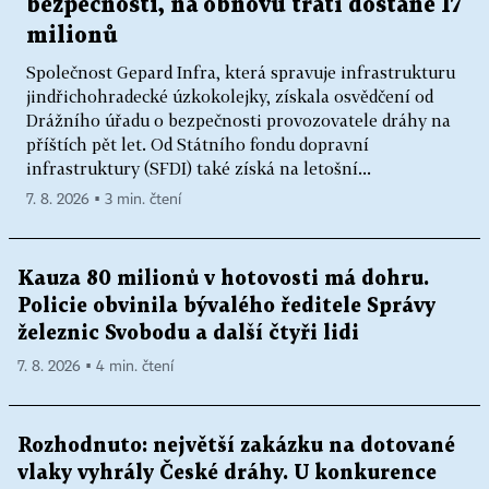
bezpečnosti, na obnovu tratí dostane 17
milionů
Společnost Gepard Infra, která spravuje infrastrukturu
jindřichohradecké úzkokolejky, získala osvědčení od
Drážního úřadu o bezpečnosti provozovatele dráhy na
příštích pět let. Od Státního fondu dopravní
infrastruktury (SFDI) také získá na letošní...
7. 8. 2026 ▪ 3 min. čtení
Kauza 80 milionů v hotovosti má dohru.
Policie obvinila bývalého ředitele Správy
železnic Svobodu a další čtyři lidi
7. 8. 2026 ▪ 4 min. čtení
Rozhodnuto: největší zakázku na dotované
vlaky vyhrály České dráhy. U konkurence