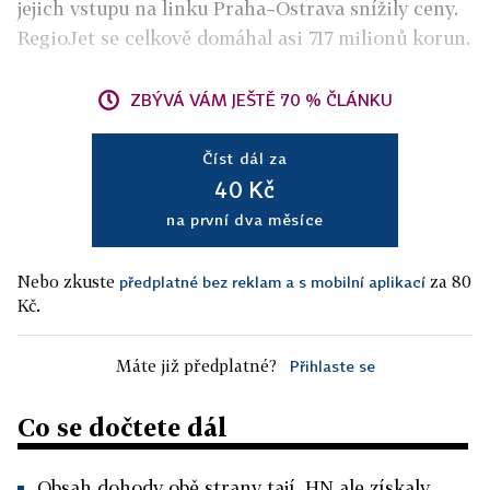
jejich vstupu na linku Praha–Ostrava snížily ceny.
RegioJet se celkově domáhal asi 717 milionů korun.
ZBÝVÁ VÁM JEŠTĚ 70 % ČLÁNKU
Číst dál za
40 Kč
na první dva měsíce
Nebo zkuste
za 80
předplatné bez reklam a s mobilní aplikací
Kč.
Máte již předplatné?
Přihlaste se
Co se dočtete dál
Obsah dohody obě strany tají, HN ale získaly