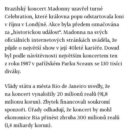
Brazilský koncert Madonny uzavřel turné
Celebration, které královna popu odstartovala loni
v říjnu v Londýně. Akce byla předem označována
za „historickou událost“. Madonna na svých
oficiálních internetových stránkách uváděla, že
půjde o největší show v její 40leté kariéře. Dosud
byl podle návštěvnosti největším koncertem ten
z roku 1987 v pařížském Parku Sceaux se 130 tisíci
diváky.
Vlády státu a města Rio de Janeiro uvedly, že
na koncert vynaložily 20 milionů realů (91,8
milionu korun). Zbytek financovali soukromí
sponzoři. Úřady odhadují, že koncert by mohl
ekonomice Ria přinést zhruba 300 milionů realů
(1,4 miliardy ­korun).