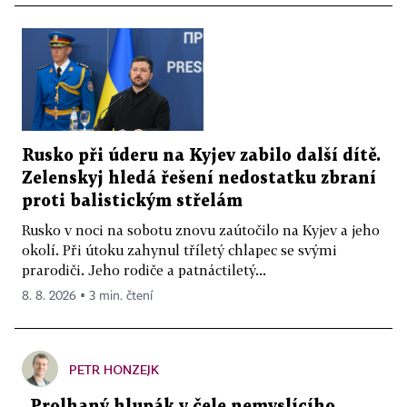
Rusko při úderu na Kyjev zabilo další dítě.
Zelenskyj hledá řešení nedostatku zbraní
proti balistickým střelám
Rusko v noci na sobotu znovu zaútočilo na Kyjev a jeho
okolí. Při útoku zahynul tříletý chlapec se svými
prarodiči. Jeho rodiče a patnáctiletý...
8. 8. 2026 ▪ 3 min. čtení
PETR HONZEJK
„Prolhaný hlupák v čele nemyslícího