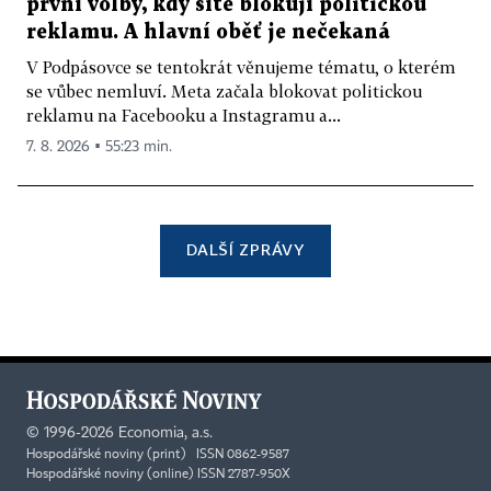
první volby, kdy sítě blokují politickou
reklamu. A hlavní oběť je nečekaná
V Podpásovce se tentokrát věnujeme tématu, o kterém
se vůbec nemluví. Meta začala blokovat politickou
reklamu na Facebooku a Instagramu a...
7. 8. 2026 ▪ 55:23 min.
DALŠÍ ZPRÁVY
©
1996-2026
Economia, a.s.
Hospodářské noviny (print) ISSN 0862-9587
Hospodářské noviny (online) ISSN 2787-950X