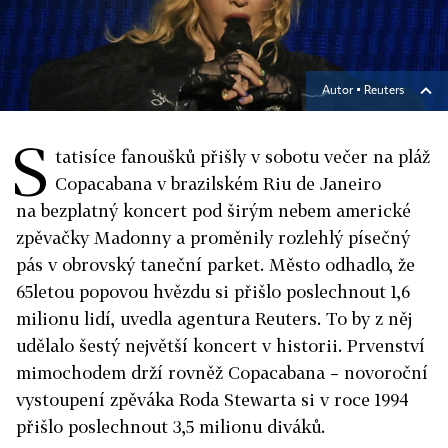
Autor ▪
Reuters
S
tatisíce fanoušků přišly v sobotu večer na pláž
Copacabana v brazilském Riu de Janeiro
na bezplatný koncert pod širým nebem americké
zpěvačky Madonny a proměnily rozlehlý písečný
pás v obrovský taneční parket. Město odhadlo, že
65letou popovou hvězdu si přišlo poslechnout 1,6
milionu lidí, uvedla agentura Reuters. To by z něj
udělalo šestý největší koncert v historii. Prvenství
mimochodem drží rovněž Copacabana – novoroční
vystoupení zpěváka Roda Stewarta si v roce 1994
přišlo poslechnout 3,5 milionu diváků.