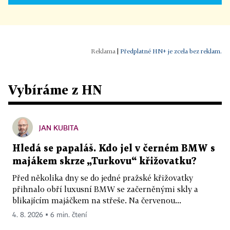
|
Předplatné HN+ je zcela bez reklam.
Vybíráme z HN
JAN KUBITA
Hledá se papaláš. Kdo jel v černém BMW s
majákem skrze „Turkovu“ křižovatku?
Před několika dny se do jedné pražské křižovatky
přihnalo obří luxusní BMW se začerněnými skly a
blikajícím majáčkem na střeše. Na červenou...
4. 8. 2026 ▪ 6 min. čtení