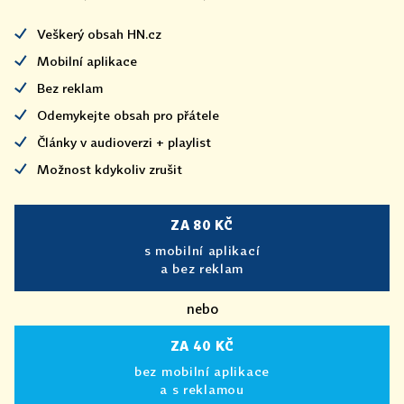
Veškerý obsah HN.cz
Mobilní aplikace
Bez reklam
Odemykejte obsah pro přátele
Články v audioverzi + playlist
Možnost kdykoliv zrušit
ZA 80 KČ
s mobilní aplikací
a bez reklam
nebo
ZA 40 KČ
bez mobilní aplikace
a s reklamou