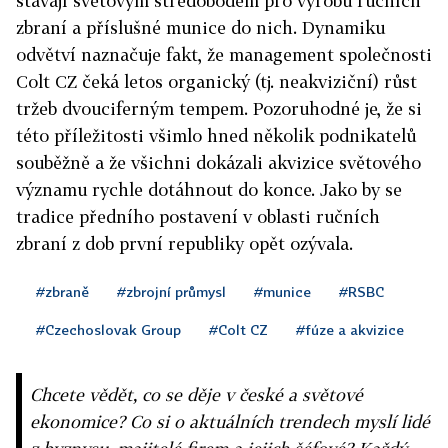
stávají světovým středobodem pro výrobu ručních
zbraní a příslušné munice do nich. Dynamiku
odvětví naznačuje fakt, že management společnosti
Colt CZ čeká letos organický (tj. neakviziční) růst
tržeb dvouciferným tempem. Pozoruhodné je, že si
této příležitosti všimlo hned několik podnikatelů
souběžně a že všichni dokázali akvizice světového
významu rychle dotáhnout do konce. Jako by se
tradice předního postavení v oblasti ručních
zbraní z dob první republiky opět ozývala.
#zbraně
#zbrojní průmysl
#munice
#RSBC
#Czechoslovak Group
#Colt CZ
#fúze a akvizice
Chcete vědět, co se děje v české a světové
ekonomice? Co si o aktuálních trendech myslí lidé