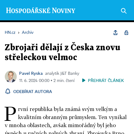
HN.cz
›
Archiv
Zbrojaři dělají z Česka znovu
střeleckou velmoc
Pavel Ryska
analytik J&T Banky
PŘEHRÁT ČLÁNEK
11. 6. 2024 00:00 ▪ 2 min. čtení
ODEBÍRAT AUTORA
P
rvní republika byla známá svým velkým a
kvalitním obranným průmyslem. Ten vynikal
v mnoha oblastech, avšak mimořádný byl jeho
úspěch u ručních palných zbraní. Zbrojovka Brno