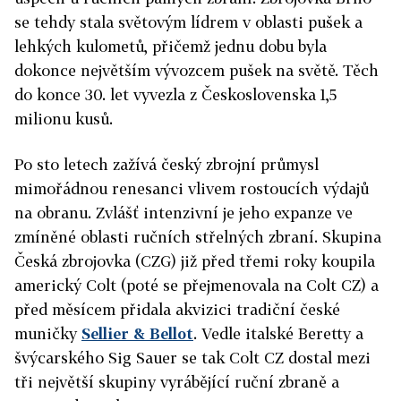
se tehdy stala světovým lídrem v oblasti pušek a
lehkých kulometů, přičemž jednu dobu byla
dokonce největším vývozcem pušek na světě. Těch
do konce 30. let vyvezla z Československa 1,5
milionu kusů.
Po sto letech zažívá český zbrojní průmysl
mimořádnou renesanci vlivem rostoucích výdajů
na obranu. Zvlášť intenzivní je jeho expanze ve
zmíněné oblasti ručních střelných zbraní.
Skupina
Česká zbrojovka (CZG)
již před třemi roky koupila
americký Colt (poté se přejmenovala na Colt CZ) a
před měsícem přidala akvizici tradiční české
muničky
Sellier & Bellot
. Vedle italské Beretty a
švýcarského Sig Sauer se tak Colt CZ dostal mezi
tři největší skupiny vyrábějící ruční zbraně a