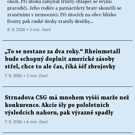
okolí. Při útoku zahynul tříletý chlapec se svými
prarodiči. Jeho rodiče a patnáctiletý bratr skončili se
zraněními v nemocnici. Při útocích na obce blízko
fronty pak ruské útoky zranily desítky...
8. 8. 2026 ▪ 3 min. čtení
„To se nestane za dva roky.“ Rheinmetall
bude schopný doplnit americké zásoby
střel, chce to ale čas, říká šéf zbrojovky
7. 8. 2026 ▪ 3 min. čtení
Strnadova CSG má mnohem vyšší marže než
konkurence. Akcie šly po pololetních
výsledcích nahoru, pak výrazně spadly
7. 8. 2026 ▪ 6 min. čtení