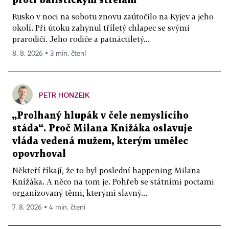
proti balistickým střelám
Rusko v noci na sobotu znovu zaútočilo na Kyjev a jeho
okolí. Při útoku zahynul tříletý chlapec se svými
prarodiči. Jeho rodiče a patnáctiletý...
8. 8. 2026 ▪ 3 min. čtení
PETR HONZEJK
„Prolhaný hlupák v čele nemyslícího
stáda“. Proč Milana Knížáka oslavuje
vláda vedená mužem, kterým umělec
opovrhoval
Někteří říkají, že to byl poslední happening Milana
Knížáka. A něco na tom je. Pohřeb se státními poctami
organizovaný těmi, kterými slavný...
7. 8. 2026 ▪ 4 min. čtení