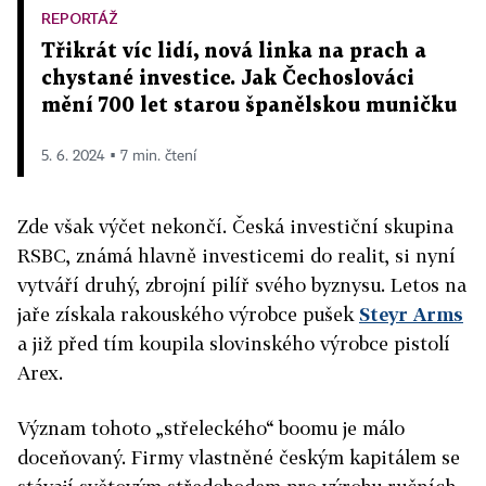
REPORTÁŽ
Třikrát víc lidí, nová linka na prach a
chystané investice. Jak Čechoslováci
mění 700 let starou španělskou muničku
5. 6. 2024 ▪ 7 min. čtení
Zde však výčet nekončí. Česká investiční skupina
RSBC, známá hlavně investicemi do realit, si nyní
vytváří druhý, zbrojní pilíř svého byznysu. Letos na
jaře získala rakouského výrobce pušek
Steyr Arms
a již před tím koupila slovinského výrobce pistolí
Arex.
Význam tohoto „střeleckého“ boomu je málo
doceňovaný. Firmy vlastněné českým kapitálem se