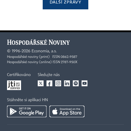
DALŠÍ ZPRÁVY
©
1996-2026
Economia, a.s.
Hospodářské noviny (print) ISSN 0862-9587
Hospodářské noviny (online) ISSN 2787-950X
Certifikováno
Sledujte nás
Stáhněte si aplikaci HN