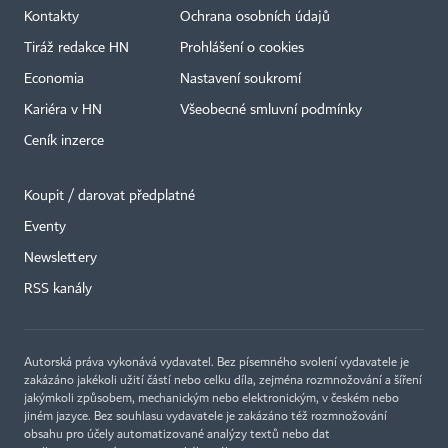
Kontakty
Ochrana osobních údajů
Tiráž redakce HN
Prohlášení o cookies
Economia
Nastavení soukromí
Kariéra v HN
Všeobecné smluvní podmínky
Ceník inzerce
Koupit / darovat předplatné
Eventy
×
Newslettery
RSS kanály
Autorská práva vykonává vydavatel. Bez písemného svolení vydavatele je
zakázáno jakékoli užití částí nebo celku díla, zejména rozmnožování a šíření
jakýmkoli způsobem, mechanickým nebo elektronickým, v českém nebo
jiném jazyce. Bez souhlasu vydavatele je zakázáno též rozmnožování
obsahu pro účely automatizované analýzy textů nebo dat