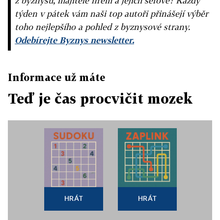
z byznysu, majitelé firem a jejich šéfové? Každý
týden v pátek vám naši top autoři přinášejí výběr
toho nejlepšího a pohled z byznysové strany.
Odebírejte Byznys newsletter.
Informace už máte
Teď je čas procvičit mozek
HRÁT
HRÁT