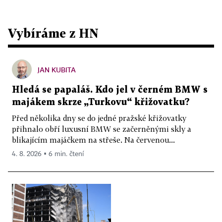
Vybíráme z HN
JAN KUBITA
Hledá se papaláš. Kdo jel v černém BMW s
majákem skrze „Turkovu“ křižovatku?
Před několika dny se do jedné pražské křižovatky
přihnalo obří luxusní BMW se začerněnými skly a
blikajícím majáčkem na střeše. Na červenou...
4. 8. 2026 ▪ 6 min. čtení