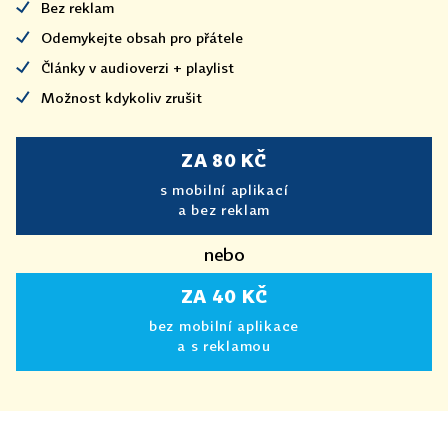
Bez reklam
Odemykejte obsah pro přátele
Články v audioverzi + playlist
Možnost kdykoliv zrušit
ZA 80 KČ
s mobilní aplikací
a bez reklam
nebo
ZA 40 KČ
bez mobilní aplikace
a s reklamou