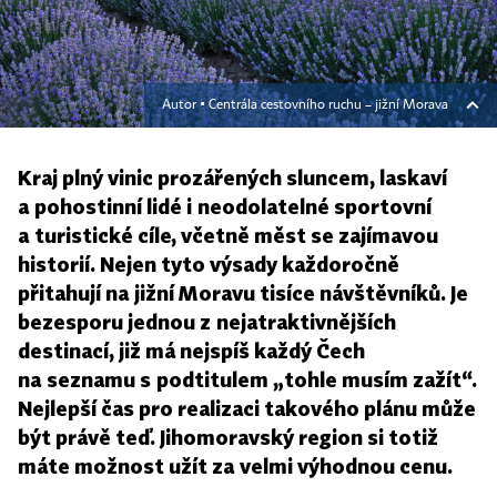
Autor ▪
Centrála cestovního ruchu – jižní Morava
Kraj plný vinic prozářených sluncem, laskaví
a pohostinní lidé i neodolatelné sportovní
a turistické cíle, včetně měst se zajímavou
historií. Nejen tyto výsady každoročně
přitahují na jižní Moravu tisíce návštěvníků. Je
bezesporu jednou z nejatraktivnějších
destinací, již má nejspíš každý Čech
na seznamu s podtitulem „tohle musím zažít“.
Nejlepší čas pro realizaci takového plánu může
být právě teď. Jihomoravský region si totiž
máte možnost užít za velmi výhodnou cenu.