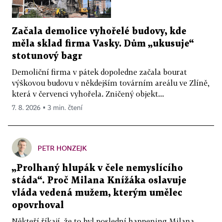
Začala demolice vyhořelé budovy, kde
měla sklad firma Vasky. Dům „ukusuje“
stotunový bagr
Demoliční firma v pátek dopoledne začala bourat
výškovou budovu v někdejším továrním areálu ve Zlíně,
která v červenci vyhořela. Zničený objekt...
7. 8. 2026 ▪ 3 min. čtení
PETR HONZEJK
„Prolhaný hlupák v čele nemyslícího
stáda“. Proč Milana Knížáka oslavuje
vláda vedená mužem, kterým umělec
opovrhoval
Někteří říkají, že to byl poslední happening Milana