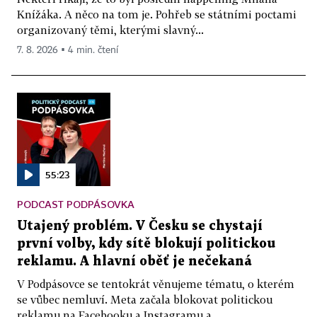
Knížáka. A něco na tom je. Pohřeb se státními poctami
organizovaný těmi, kterými slavný...
7. 8. 2026 ▪ 4 min. čtení
55:23
PODCAST PODPÁSOVKA
Utajený problém. V Česku se chystají
první volby, kdy sítě blokují politickou
reklamu. A hlavní oběť je nečekaná
V Podpásovce se tentokrát věnujeme tématu, o kterém
se vůbec nemluví. Meta začala blokovat politickou
reklamu na Facebooku a Instagramu a...