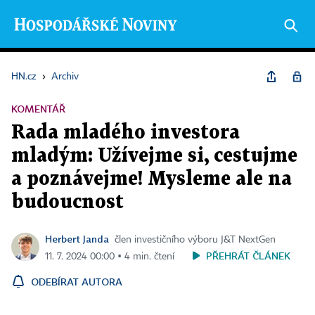
HN.cz
›
Archiv
KOMENTÁŘ
Rada mladého investora
mladým: Užívejme si, cestujme
a poznávejme! Mysleme ale na
budoucnost
Herbert Janda
člen investičního výboru J&T NextGen
PŘEHRÁT ČLÁNEK
11. 7. 2024 00:00 ▪ 4 min. čtení
ODEBÍRAT AUTORA