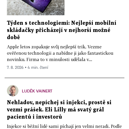
Týden s technologiemi: Nejlepší mobilní
skládačky přicházejí v nejhorší možné
době
Apple letos zopakuje svůj nejlepší trik. Vezme
ověřenou technologii a nabídne ji jako fantastickou
novinku. Firma to v minulosti udělala v...
7. 8. 2026 ▪ 4 min. čtení
LUDĚK VAINERT
Nehladov, nepíchej si injekci, prostě si
vezmi prášek. Eli Lilly má svatý grál
pacientů i investorů
Injekce si běžní lidé sami píchají jen velmi neradi. Podle