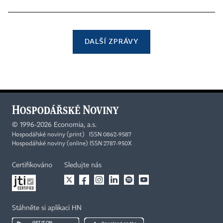
DALŠÍ ZPRÁVY
©
1996-2026
Economia, a.s.
Hospodářské noviny (print) ISSN 0862-9587
Hospodářské noviny (online) ISSN 2787-950X
Certifikováno
Sledujte nás
Stáhněte si aplikaci HN