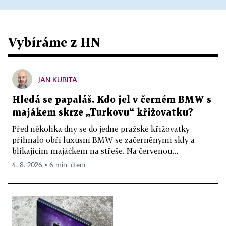
Vybíráme z HN
JAN KUBITA
Hledá se papaláš. Kdo jel v černém BMW s
majákem skrze „Turkovu“ křižovatku?
Před několika dny se do jedné pražské křižovatky
přihnalo obří luxusní BMW se začerněnými skly a
blikajícím majáčkem na střeše. Na červenou...
4. 8. 2026 ▪ 6 min. čtení