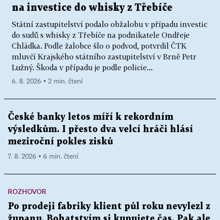
na investice do whisky z Třebíče
Státní zastupitelství podalo obžalobu v případu investic
do sudů s whisky z Třebíče na podnikatele Ondřeje
Chládka. Podle žalobce šlo o podvod, potvrdil ČTK
mluvčí Krajského státního zastupitelství v Brně Petr
Lužný. Škoda v případu je podle policie...
6. 8. 2026 ▪ 2 min. čtení
České banky letos míří k rekordním
výsledkům. I přesto dva velcí hráči hlásí
meziroční pokles zisků
7. 8. 2026 ▪ 6 min. čtení
ROZHOVOR
Po prodeji fabriky klient půl roku nevylezl z
županu. Bohatstvím si kupujete čas. Pak ale