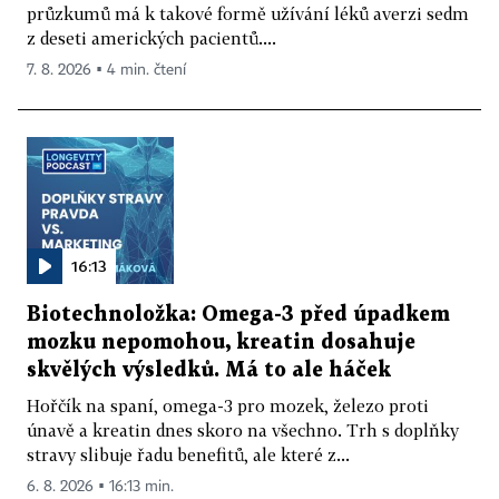
průzkumů má k takové formě užívání léků averzi sedm
z deseti amerických pacientů....
7. 8. 2026 ▪ 4 min. čtení
16:13
Biotechnoložka: Omega-3 před úpadkem
mozku nepomohou, kreatin dosahuje
skvělých výsledků. Má to ale háček
Hořčík na spaní, omega-3 pro mozek, železo proti
únavě a kreatin dnes skoro na všechno. Trh s doplňky
stravy slibuje řadu benefitů, ale které z...
6. 8. 2026 ▪ 16:13 min.