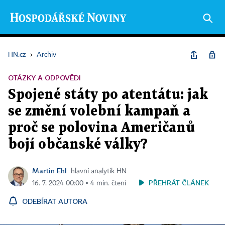
HN.cz
›
Archiv
OTÁZKY A ODPOVĚDI
Spojené státy po atentátu: jak
se změní volební kampaň a
proč se polovina Američanů
bojí občanské války?
Martin Ehl
hlavní analytik HN
PŘEHRÁT ČLÁNEK
16. 7. 2024 00:00 ▪ 4 min. čtení
ODEBÍRAT AUTORA