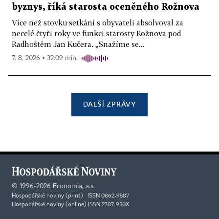
byznys, říká starosta oceněného Rožnova
Více než stovku setkání s obyvateli absolvoval za
necelé čtyři roky ve funkci starosty Rožnova pod
Radhoštěm Jan Kučera. „Snažíme se...
7. 8. 2026 ▪ 32:09 min.
DALŠÍ ZPRÁVY
©
1996-2026
Economia, a.s.
Hospodářské noviny (print) ISSN 0862-9587
Hospodářské noviny (online) ISSN 2787-950X