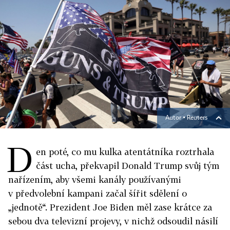
Autor ▪
Reuters
D
en poté, co mu kulka atentátníka roztrhala
část ucha, překvapil Donald Trump svůj tým
nařízením, aby všemi kanály používanými
v předvolební kampani začal šířit sdělení o
„jednotě“. Prezident Joe Biden měl zase krátce za
sebou dva televizní projevy, v nichž odsoudil násilí