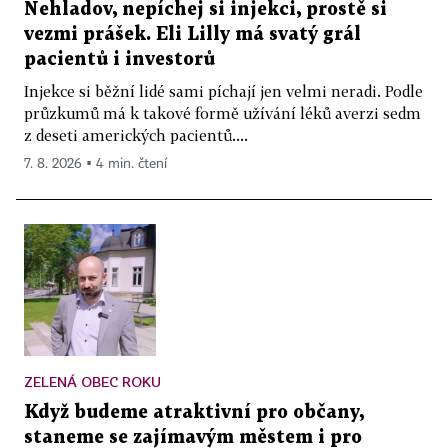
Nehladov, nepíchej si injekci, prostě si
vezmi prášek. Eli Lilly má svatý grál
pacientů i investorů
Injekce si běžní lidé sami píchají jen velmi neradi. Podle
průzkumů má k takové formě užívání léků averzi sedm
z deseti amerických pacientů....
7. 8. 2026 ▪ 4 min. čtení
ZELENÁ OBEC ROKU
Když budeme atraktivní pro občany,
staneme se zajímavým městem i pro