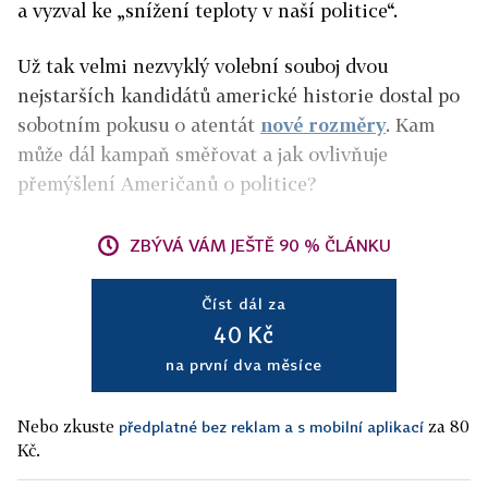
a vyzval ke „snížení teploty v naší politice“.
Už tak velmi nezvyklý volební souboj dvou
nejstarších kandidátů americké historie dostal po
sobotním pokusu o atentát
nové rozměry
. Kam
může dál kampaň směřovat a jak ovlivňuje
přemýšlení Američanů o politice?
ZBÝVÁ VÁM JEŠTĚ 90 % ČLÁNKU
Číst dál za
40 Kč
na první dva měsíce
Nebo zkuste
za 80
předplatné bez reklam a s mobilní aplikací
Kč.