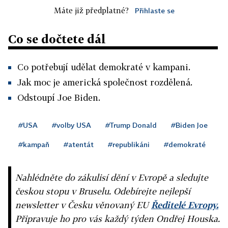
Máte již předplatné?
Přihlaste se
Co se dočtete dál
Co potřebují udělat demokraté v kampani.
Jak moc je americká společnost rozdělená.
Odstoupí Joe Biden.
#USA
#volby USA
#Trump Donald
#Biden Joe
#kampaň
#atentát
#republikáni
#demokraté
Nahlédněte do zákulisí dění v Evropě a sledujte
českou stopu v Bruselu. Odebírejte nejlepší
newsletter v Česku věnovaný EU
Ředitelé Evropy.
Připravuje ho pro vás každý týden Ondřej Houska.