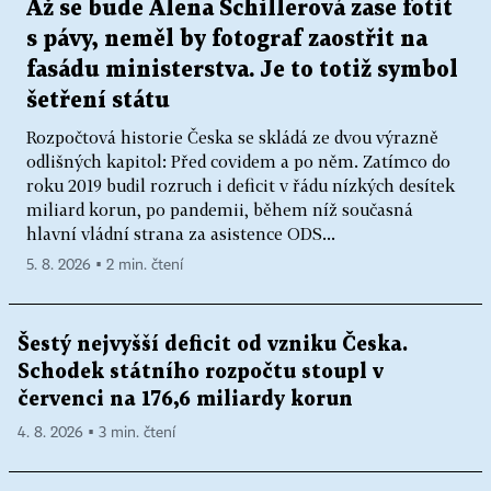
Až se bude Alena Schillerová zase fotit
s pávy, neměl by fotograf zaostřit na
fasádu ministerstva. Je to totiž symbol
šetření státu
Rozpočtová historie Česka se skládá ze dvou výrazně
odlišných kapitol: Před covidem a po něm. Zatímco do
roku 2019 budil rozruch i deficit v řádu nízkých desítek
miliard korun, po pandemii, během níž současná
hlavní vládní strana za asistence ODS...
5. 8. 2026 ▪ 2 min. čtení
Šestý nejvyšší deficit od vzniku Česka.
Schodek státního rozpočtu stoupl v
červenci na 176,6 miliardy korun
4. 8. 2026 ▪ 3 min. čtení