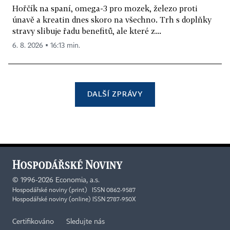
Hořčík na spaní, omega-3 pro mozek, železo proti
únavě a kreatin dnes skoro na všechno. Trh s doplňky
stravy slibuje řadu benefitů, ale které z...
6. 8. 2026 ▪ 16:13 min.
DALŠÍ ZPRÁVY
©
1996-2026
Economia, a.s.
Hospodářské noviny (print) ISSN 0862-9587
Hospodářské noviny (online) ISSN 2787-950X
Certifikováno
Sledujte nás