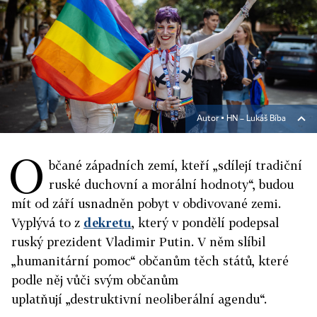
Autor ▪
HN – Lukáš Bíba
O
bčané západních zemí, kteří „sdílejí tradiční
ruské duchovní a morální hodnoty“, budou
mít od září usnadněn pobyt v obdivované zemi.
Vyplývá to z
dekretu
, který v pondělí podepsal
ruský prezident Vladimir Putin. V něm slíbil
„humanitární pomoc“ občanům těch států, které
podle něj vůči svým občanům
uplatňují „destruktivní neoliberální agendu“.