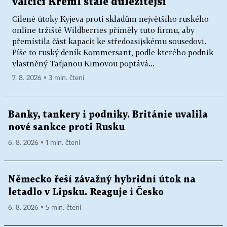
válčící Kreml stále důležitější
Cílené útoky Kyjeva proti skladům největšího ruského
online tržiště Wildberries přiměly tuto firmu, aby
přemístila část kapacit ke středoasijskému sousedovi.
Píše to ruský deník Kommersant, podle kterého podnik
vlastněný Taťjanou Kimovou poptává...
7. 8. 2026 ▪ 3 min. čtení
Banky, tankery i podniky. Británie uvalila
nové sankce proti Rusku
6. 8. 2026 ▪ 1 min. čtení
Německo řeší závažný hybridní útok na
letadlo v Lipsku. Reaguje i Česko
6. 8. 2026 ▪ 5 min. čtení