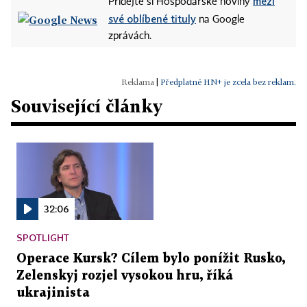
mezi
Přidejte si Hospodářské noviny
své oblíbené tituly
na Google
zprávách.
|
Předplatné HN+ je zcela bez reklam.
Související články
32:06
SPOTLIGHT
Operace Kursk? Cílem bylo ponížit Rusko,
Zelenskyj rozjel vysokou hru, říká
ukrajinista