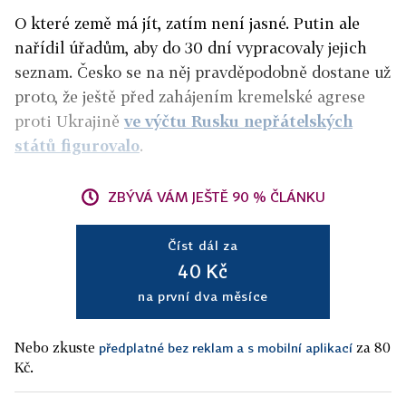
O které země má jít, zatím není jasné. Putin ale
nařídil úřadům, aby do 30 dní vypracovaly jejich
seznam. Česko se na něj pravděpodobně dostane už
proto, že ještě před zahájením kremelské agrese
proti Ukrajině
ve výčtu Rusku nepřátelských
států figurovalo
.
ZBÝVÁ VÁM JEŠTĚ 90 % ČLÁNKU
Číst dál za
40 Kč
na první dva měsíce
Nebo zkuste
za 80
předplatné bez reklam a s mobilní aplikací
Kč.