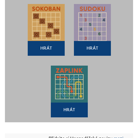
HRÁT
HRÁT
HRÁT