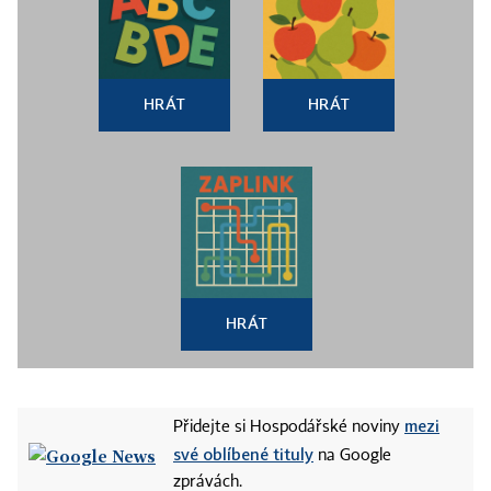
HRÁT
HRÁT
HRÁT
mezi
Přidejte si Hospodářské noviny
své oblíbené tituly
na Google
zprávách.