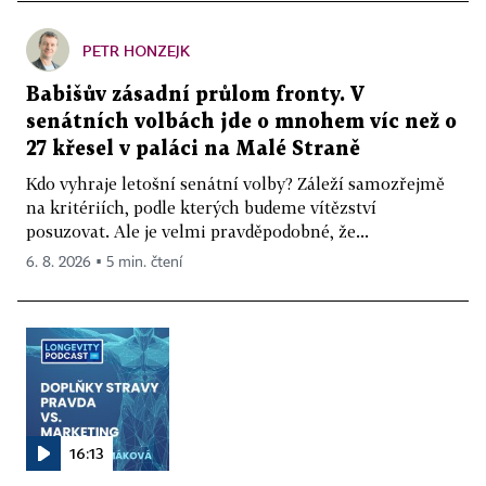
PETR HONZEJK
Babišův zásadní průlom fronty. V
senátních volbách jde o mnohem víc než o
27 křesel v paláci na Malé Straně
Kdo vyhraje letošní senátní volby? Záleží samozřejmě
na kritériích, podle kterých budeme vítězství
posuzovat. Ale je velmi pravděpodobné, že...
6. 8. 2026 ▪ 5 min. čtení
16:13