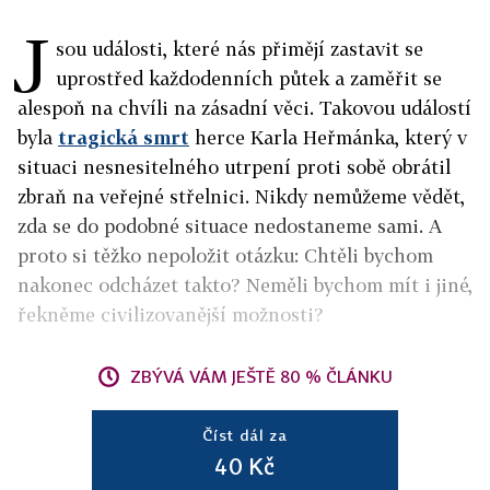
J
sou události, které nás přimějí zastavit se
uprostřed každodenních půtek a zaměřit se
alespoň na chvíli na zásadní věci. Takovou událostí
byla
tragická smrt
herce Karla Heřmánka, který v
situaci nesnesitelného utrpení proti sobě obrátil
zbraň na veřejné střelnici. Nikdy nemůžeme vědět,
zda se do podobné situace nedostaneme sami. A
proto si těžko nepoložit otázku: Chtěli bychom
nakonec odcházet takto? Neměli bychom mít i jiné,
řekněme civilizovanější možnosti?
ZBÝVÁ VÁM JEŠTĚ 80 % ČLÁNKU
Číst dál za
40 Kč