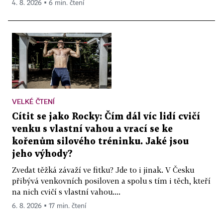
4. 8. 2026 ▪ 6 min. čtení
VELKÉ ČTENÍ
Cítit se jako Rocky: Čím dál víc lidí cvičí
venku s vlastní vahou a vrací se ke
kořenům silového tréninku. Jaké jsou
jeho výhody?
Zvedat těžká závaží ve fitku? Jde to i jinak. V Česku
přibývá venkovních posiloven a spolu s tím i těch, kteří
na nich cvičí s vlastní vahou....
6. 8. 2026 ▪ 17 min. čtení