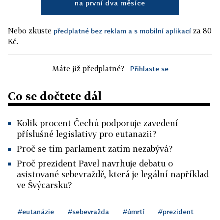
na první dva měsíce
Nebo zkuste
za 80
předplatné bez reklam a s mobilní aplikací
Kč.
Máte již předplatné?
Přihlaste se
Co se dočtete dál
Kolik procent Čechů podporuje zavedení
příslušné legislativy pro eutanazii?
Proč se tím parlament zatím nezabývá?
Proč prezident Pavel navrhuje debatu o
asistované sebevraždě, která je legální například
ve Švýcarsku?
#eutanázie
#sebevražda
#úmrtí
#prezident