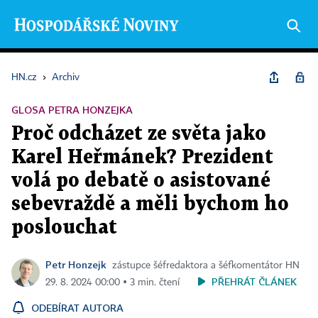
HN.cz
›
Archiv
GLOSA PETRA HONZEJKA
Proč odcházet ze světa jako
Karel Heřmánek? Prezident
volá po debatě o asistované
sebevraždě a měli bychom ho
poslouchat
Petr Honzejk
zástupce šéfredaktora a šéfkomentátor HN
PŘEHRÁT ČLÁNEK
29. 8. 2024 00:00 ▪ 3 min. čtení
ODEBÍRAT AUTORA