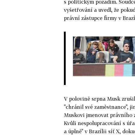
s politickým pozadím. Soudce
vyšetřování a uvedl, že pok
právní zástupce firmy v Brazíl
V polovině srpna Musk zrušil 
"chránil své zaměstnance", ji
Muskovi jmenovat právního zá
Kvůli nespolupracování s úřa
a úplně" v Brazílii síť X, dok