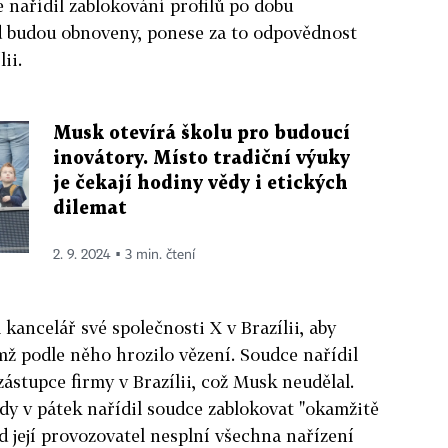
 nařídil zablokování profilů po dobu
ud budou obnoveny, ponese za to odpovědnost
ii.
Musk otevírá školu pro budoucí
inovátory. Místo tradiční výuky
je čekají hodiny vědy i etických
dilemat
2. 9. 2024 ▪ 3 min. čtení
kancelář své společnosti X v Brazílii, aby
mž podle něho hrozilo vězení. Soudce nařídil
stupce firmy v Brazílii, což Musk neudělal.
dy v pátek nařídil soudce zablokovat "okamžitě
ud její provozovatel nesplní všechna nařízení