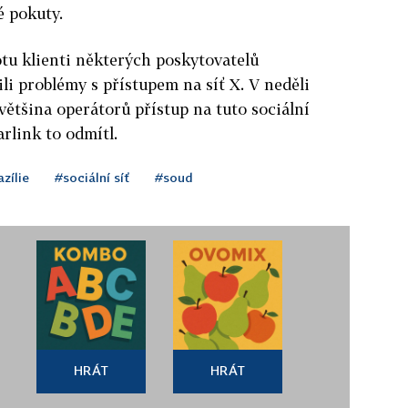
é pokuty.
tu klienti některých poskytovatelů
li problémy s přístupem na síť X. V neděli
většina operátorů přístup na tuto sociální
arlink to odmítl.
zílie
#sociální síť
#soud
HRÁT
HRÁT