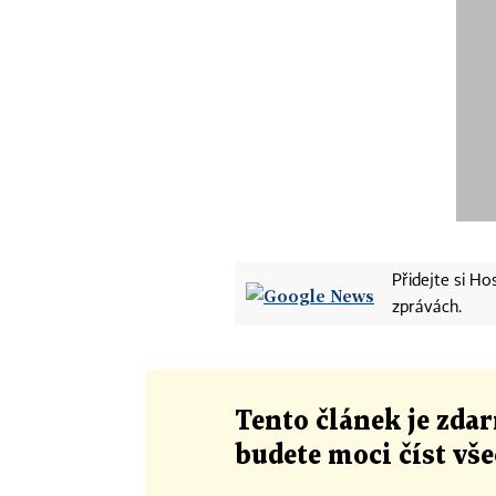
Přidejte si H
zprávách.
Tento článek
je
zdar
budete moci číst vš