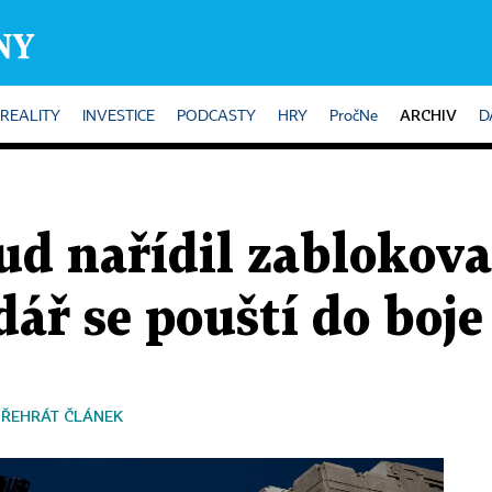
ARCHIV
REALITY
INVESTICE
PODCASTY
HRY
PročNe
D
oud nařídil zabloko
dář se pouští do boje
PŘEHRÁT ČLÁNEK