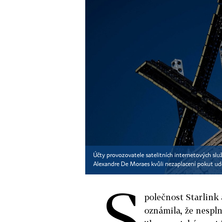
Účty provozovatele satelitních internetových slu
Alexandre De Moraes kvůli nezaplacení pokut udě
S
polečnost Starlink
oznámila, že nespln