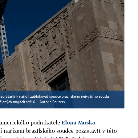
žeb Starlink nařídil zablokovat soudce brazilského nejvyššího soudu
lených majiteli sítě X.
Autor ▪
Reuters
 amerického podnikatele
Elona Muska
í nařízení brazilského soudce pozastavit v této