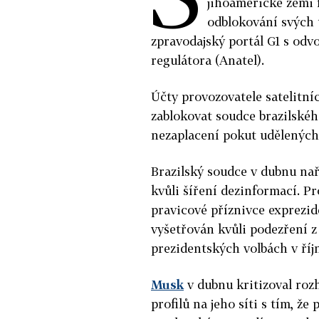
jihoamerické zemi
odblokování svých 
zpravodajský portál G1 s od
regulátora (Anatel).
Účty provozovatele satelitní
zablokovat soudce brazilské
nezaplacení pokut udělených m
Brazilský soudce v dubnu naří
kvůli šíření dezinformací. Pr
pravicové příznivce exprezide
vyšetřován kvůli podezření z
prezidentských volbách v říj
Musk
v dubnu kritizoval ro
profilů na jeho síti s tím, že