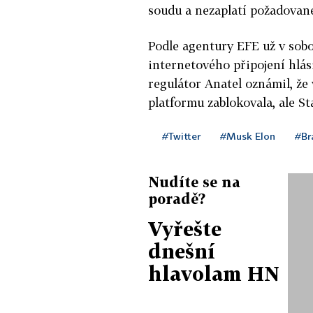
soudu a nezaplatí požadovan
Podle agentury EFE už v sobo
internetového připojení hlási
regulátor Anatel oznámil, že 
platformu zablokovala, ale St
#Twitter
#Musk Elon
#Bra
Nudíte se na
poradě?
Vyřešte
dnešní
hlavolam HN