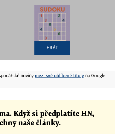
HRÁT
mezi své oblíbené tituly
ospodářské noviny
na Google
ma. Když si předplatíte HN,
echny naše články
.