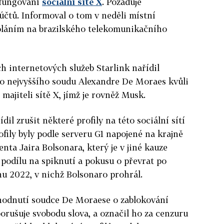
 fungování
sociální sítě X
. Požaduje
účtů. Informoval o tom v neděli místní
voláním na brazilského telekomunikačního
ch internetových služeb Starlink nařídil
ho nejvyššího soudu Alexandre De Moraes kvůli
ajiteli sítě X, jímž je rovněž Musk.
dil zrušit některé profily na této sociální sítí
ofily byly podle serveru G1 napojené na krajně
nta Jaira Bolsonara, který je v jiné kauze
 podílu na spiknutí a pokusu o převrat po
nu 2022, v nichž Bolsonaro prohrál.
zhodnutí soudce De Moraese o zablokování
 porušuje svobodu slova, a označil ho za cenzuru