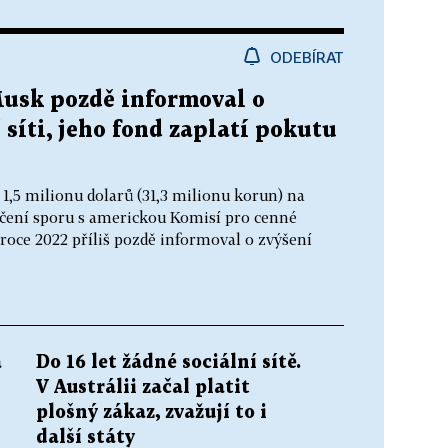
ODEBÍRAT
Musk pozdě informoval o
 síti, jeho fond zaplatí pokutu
1,5 milionu dolarů (31,3 milionu korun) na
ení sporu s americkou Komisí pro cenné
 v roce 2022 příliš pozdě informoval o zvýšení
a
Do 16 let žádné sociální sítě.
V Austrálii začal platit
plošný zákaz, zvažují to i
další státy