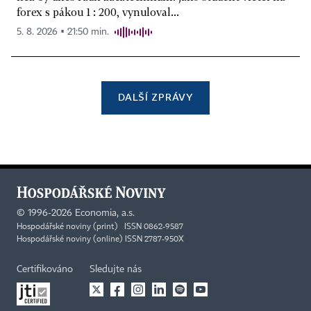
forex s pákou 1 : 200, vynuloval...
5. 8. 2026 ▪ 21:50 min.
DALŠÍ ZPRÁVY
©
1996-2026
Economia, a.s.
Hospodářské noviny (print) ISSN 0862-9587
Hospodářské noviny (online) ISSN 2787-950X
Certifikováno
Sledujte nás