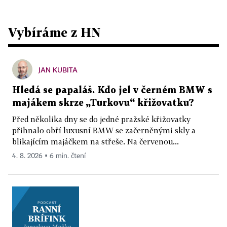
Vybíráme z HN
JAN KUBITA
Hledá se papaláš. Kdo jel v černém BMW s
majákem skrze „Turkovu“ křižovatku?
Před několika dny se do jedné pražské křižovatky
přihnalo obří luxusní BMW se začerněnými skly a
blikajícím majáčkem na střeše. Na červenou...
4. 8. 2026 ▪ 6 min. čtení