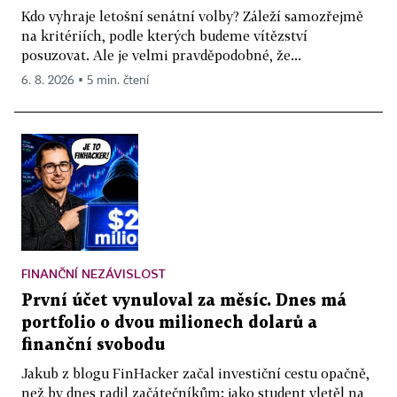
Kdo vyhraje letošní senátní volby? Záleží samozřejmě
na kritériích, podle kterých budeme vítězství
posuzovat. Ale je velmi pravděpodobné, že...
6. 8. 2026 ▪ 5 min. čtení
FINANČNÍ NEZÁVISLOST
První účet vynuloval za měsíc. Dnes má
portfolio o dvou milionech dolarů a
finanční svobodu
Jakub z blogu FinHacker začal investiční cestu opačně,
než by dnes radil začátečníkům: jako student vletěl na