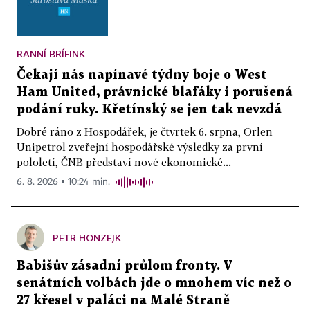
RANNÍ BRÍFINK
Čekají nás napínavé týdny boje o West
Ham United, právnické blafáky i porušená
podání ruky. Křetínský se jen tak nevzdá
Dobré ráno z Hospodářek, je čtvrtek 6. srpna, Orlen
Unipetrol zveřejní hospodářské výsledky za první
pololetí, ČNB představí nové ekonomické...
6. 8. 2026 ▪ 10:24 min.
PETR HONZEJK
Babišův zásadní průlom fronty. V
senátních volbách jde o mnohem víc než o
27 křesel v paláci na Malé Straně