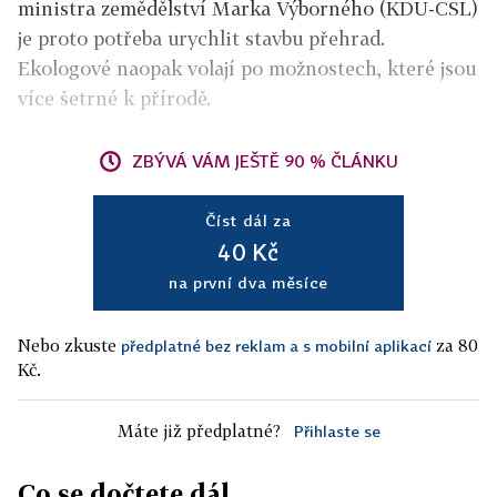
ministra zemědělství Marka Výborného (KDU-ČSL)
je proto potřeba urychlit stavbu přehrad.
Ekologové naopak volají po možnostech, které jsou
více šetrné k přírodě.
ZBÝVÁ VÁM JEŠTĚ 90 % ČLÁNKU
Číst dál za
40 Kč
na první dva měsíce
Nebo zkuste
za 80
předplatné bez reklam a s mobilní aplikací
Kč.
Máte již předplatné?
Přihlaste se
Co se dočtete dál