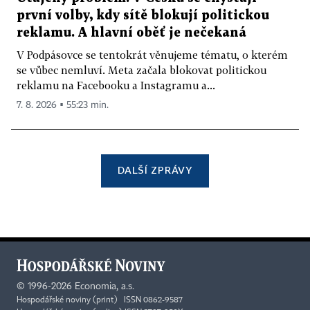
první volby, kdy sítě blokují politickou
reklamu. A hlavní oběť je nečekaná
V Podpásovce se tentokrát věnujeme tématu, o kterém
se vůbec nemluví. Meta začala blokovat politickou
reklamu na Facebooku a Instagramu a...
7. 8. 2026 ▪ 55:23 min.
DALŠÍ ZPRÁVY
©
1996-2026
Economia, a.s.
Hospodářské noviny (print) ISSN 0862-9587