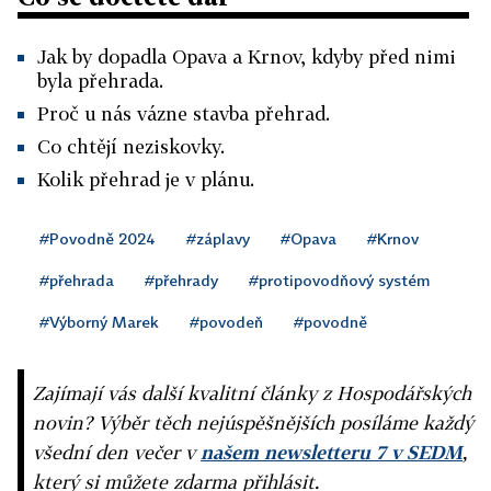
Jak by dopadla Opava a Krnov, kdyby před nimi
byla přehrada.
Proč u nás vázne stavba přehrad.
Co chtějí neziskovky.
Kolik přehrad je v plánu.
#Povodně 2024
#záplavy
#Opava
#Krnov
#přehrada
#přehrady
#protipovodňový systém
#Výborný Marek
#povodeň
#povodně
Zajímají vás další kvalitní články z Hospodářských
novin? Výběr těch nejúspěšnějších posíláme každý
všední den večer v
našem newsletteru 7 v SEDM
,
který si můžete zdarma přihlásit.