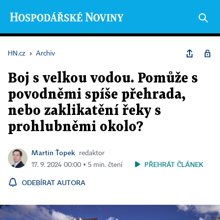
HN.cz
›
Archiv
Boj s velkou vodou. Pomůže s
povodněmi spíše přehrada,
nebo zaklikatění řeky s
prohlubněmi okolo?
Martin Ťopek
redaktor
PŘEHRÁT ČLÁNEK
17. 9. 2024 00:00 ▪ 5 min. čtení
ODEBÍRAT AUTORA