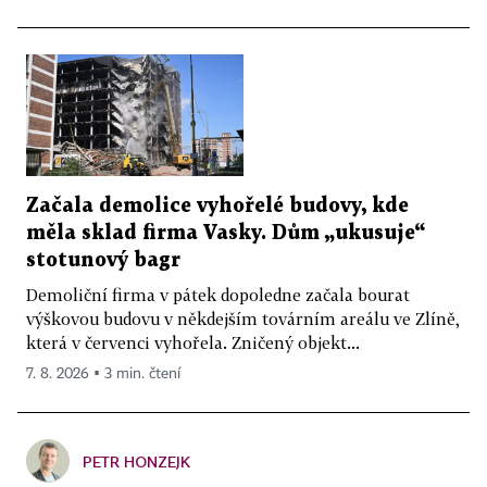
Začala demolice vyhořelé budovy, kde
měla sklad firma Vasky. Dům „ukusuje“
stotunový bagr
Demoliční firma v pátek dopoledne začala bourat
výškovou budovu v někdejším továrním areálu ve Zlíně,
která v červenci vyhořela. Zničený objekt...
7. 8. 2026 ▪ 3 min. čtení
PETR HONZEJK