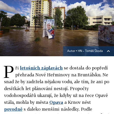
Autor ▪
HN – Tomáš Škoda
P
ři
letošních záplavách
se dostala do popředí
přehrada Nové Heřminovy na Bruntálsku. Ne
snad že by zadržela nějakou vodu, ale tím, že ani po
desítkách let plánování nestojí. Propočty
vodohospodářů ukazují, že kdyby už na řece Opavě
stála, mohla by města
Opava
a Krnov nést
povodně
s daleko menšími následky. Podle