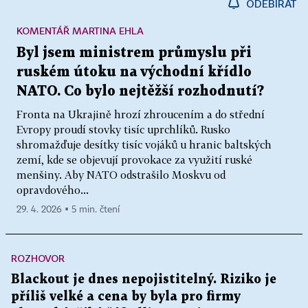
ODEBÍRAT
KOMENTÁŘ MARTINA EHLA
Byl jsem ministrem průmyslu při
ruském útoku na východní křídlo
NATO. Co bylo nejtěžší rozhodnutí?
Fronta na Ukrajině hrozí zhroucením a do střední
Evropy proudí stovky tisíc uprchlíků. Rusko
shromažďuje desítky tisíc vojáků u hranic baltských
zemí, kde se objevují provokace za využití ruské
menšiny. Aby NATO odstrašilo Moskvu od
opravdového...
29. 4. 2026 ▪ 5 min. čtení
ROZHOVOR
Blackout je dnes nepojistitelný. Riziko je
příliš velké a cena by byla pro firmy