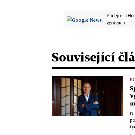
Přidejte si H
zprávách.
Související čl
R
S
V
m
Ne
po
tý