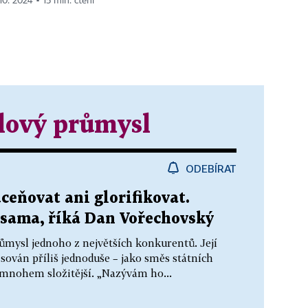
 10. 2024 ▪ 15 min. čtení
lový průmysl
ODEBÍRAT
eňovat ani glorifikovat.
v sama, říká Dan Vořechovský
ůmysl jednoho z největších konkurentů. Její
ován příliš jednoduše – jako směs státních
e mnohem složitější. „Nazývám ho...