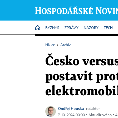
HOME
BYZNYS
ZPRÁVY
NÁZORY
TECH
HN.cz
›
Archiv
Česko versu
postavit pro
elektromobi
Ondřej Houska
redaktor
7. 10. 2024 00:00 ▪ Aktualizováno ▪ 4