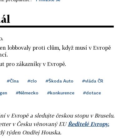
dál
o.
n lobbovaly proti clům, když musí v Evropě
cí.
aut pro zákazníky v Evropě.
#Čína
#clo
#Škoda Auto
#vláda ČR
gen
#Německo
#konkurence
#dotace
ní v Evropě a sledujte českou stopu v Bruselu.
letter v Česku věnovaný EU
Ředitelé Evropy.
ždý týden Ondřej Houska.