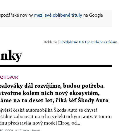
mezi své oblíbené tituly
ospodářské noviny
na Google
|
Předplatné HN+ je zcela bez reklam.
ánky
OZHOVOR
palováky dál rozvíjíme, budou potřeba.
ytvořme kolem nich nový ekosystém,
áme na to deset let, říká šéf Škody Auto
jvětší česká automobilka Škoda Auto se chystá
řádně zabojovat na trhu s elektrickými auty. V tomto
dnu představila nový model Elroq, od...