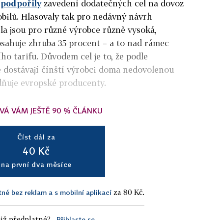
e
podpořily
zavedení dodatečných cel na dovoz
bilů. Hlasovaly tak pro nedávný návrh
la jsou pro různé výrobce různě vysoká,
sahuje zhruba 35 procent – a to nad rámec
o tarifu. Důvodem cel je to, že podle
 dostávají čínští výrobci doma nedovolenou
dňuje evropské producenty.
VÁ VÁM JEŠTĚ 90 % ČLÁNKU
Číst dál za
40 Kč
na první dva měsíce
za 80 Kč.
tné bez reklam a s mobilní aplikací
iž předplatné?
Přihlaste se