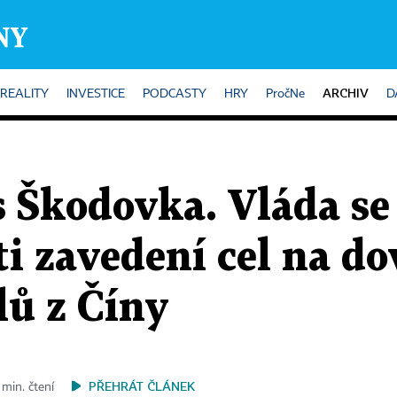
ARCHIV
REALITY
INVESTICE
PODCASTY
HRY
PročNe
D
s Škodovka. Vláda se
ti zavedení cel na do
lů z Číny
PŘEHRÁT ČLÁNEK
 min. čtení