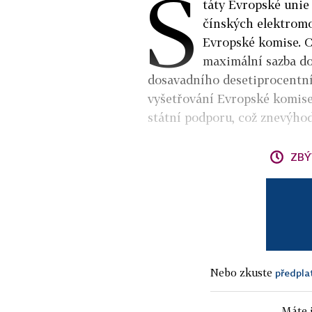
S
táty Evropské uni
čínských elektromo
Evropské komise. C
maximální sazba do
dosavadního desetiprocentníh
vyšetřování Evropské komise
státní podporu, což znevýho
ZBÝ
Nebo zkuste
předpla
Máte j