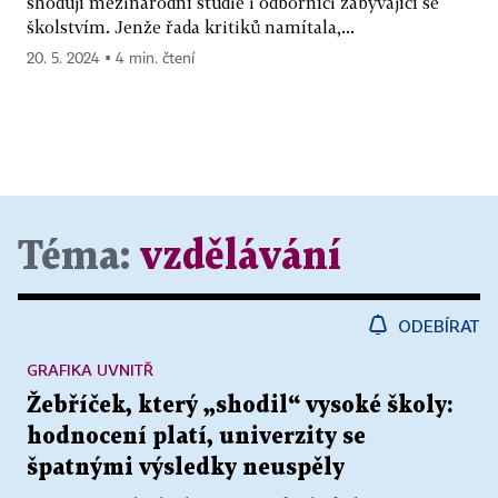
shodují mezinárodní studie i odborníci zabývající se
školstvím. Jenže řada kritiků namítala,...
20. 5. 2024 ▪ 4 min. čtení
Téma:
vzdělávání
ODEBÍRAT
GRAFIKA UVNITŘ
Žebříček, který „shodil“ vysoké školy:
hodnocení platí, univerzity se
špatnými výsledky neuspěly