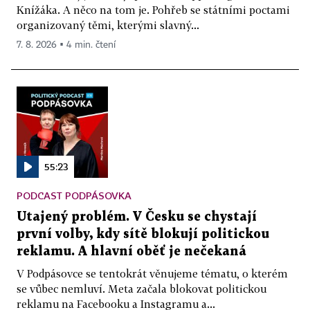
Knížáka. A něco na tom je. Pohřeb se státními poctami
organizovaný těmi, kterými slavný...
7. 8. 2026 ▪ 4 min. čtení
55:23
PODCAST PODPÁSOVKA
Utajený problém. V Česku se chystají
první volby, kdy sítě blokují politickou
reklamu. A hlavní oběť je nečekaná
V Podpásovce se tentokrát věnujeme tématu, o kterém
se vůbec nemluví. Meta začala blokovat politickou
reklamu na Facebooku a Instagramu a...