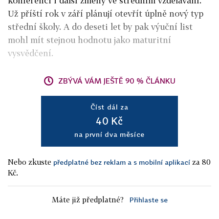
konferenci i další změny ve středním vzdělávání.
Už příští rok v září plánují otevřít úplně nový typ
střední školy. A do deseti let by pak výuční list
mohl mít stejnou hodnotu jako maturitní
vysvědčení.
ZBÝVÁ VÁM JEŠTĚ 90 % ČLÁNKU
Číst dál za
40 Kč
na první dva měsíce
Nebo zkuste
za 80
předplatné bez reklam a s mobilní aplikací
Kč.
Máte již předplatné?
Přihlaste se