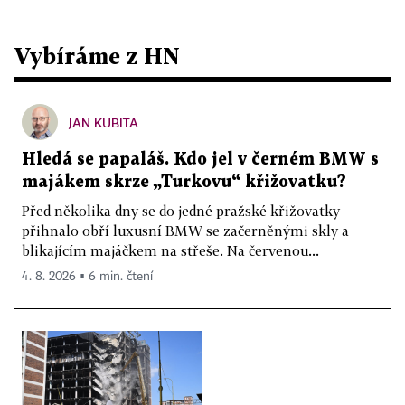
Vybíráme z HN
JAN KUBITA
Hledá se papaláš. Kdo jel v černém BMW s
majákem skrze „Turkovu“ křižovatku?
Před několika dny se do jedné pražské křižovatky
přihnalo obří luxusní BMW se začerněnými skly a
blikajícím majáčkem na střeše. Na červenou...
4. 8. 2026 ▪ 6 min. čtení