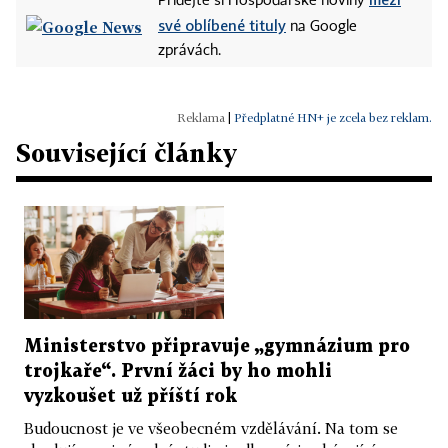
Přidejte si Hospodářské noviny
své oblíbené tituly
na Google
zprávách.
|
Předplatné HN+ je zcela bez reklam.
Související články
Ministerstvo připravuje „gymnázium pro
trojkaře“. První žáci by ho mohli
vyzkoušet už příští rok
Budoucnost je ve všeobecném vzdělávání. Na tom se