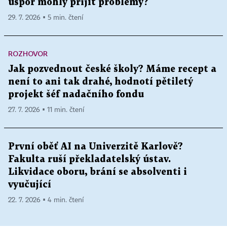
úspor mohly přijít problémy?
29. 7. 2026 ▪ 5 min. čtení
ROZHOVOR
Jak pozvednout české školy? Máme recept a
není to ani tak drahé, hodnotí pětiletý
projekt šéf nadačního fondu
27. 7. 2026 ▪ 11 min. čtení
První oběť AI na Univerzitě Karlově?
Fakulta ruší překladatelský ústav.
Likvidace oboru, brání se absolventi i
vyučující
22. 7. 2026 ▪ 4 min. čtení