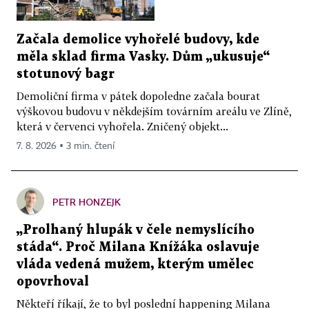
Začala demolice vyhořelé budovy, kde
měla sklad firma Vasky. Dům „ukusuje“
stotunový bagr
Demoliční firma v pátek dopoledne začala bourat
výškovou budovu v někdejším továrním areálu ve Zlíně,
která v červenci vyhořela. Zničený objekt...
7. 8. 2026 ▪ 3 min. čtení
PETR HONZEJK
„Prolhaný hlupák v čele nemyslícího
stáda“. Proč Milana Knížáka oslavuje
vláda vedená mužem, kterým umělec
opovrhoval
Někteří říkají, že to byl poslední happening Milana