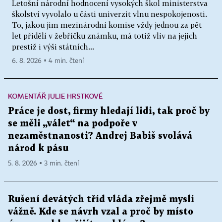
Letošní národní hodnocení vysokých škol ministerstva
školství vyvolalo u části univerzit vlnu nespokojenosti.
To, jakou jim mezinárodní komise vždy jednou za pět
let přidělí v žebříčku známku, má totiž vliv na jejich
prestiž i výši státních...
6. 8. 2026 ▪ 4 min. čtení
KOMENTÁŘ JULIE HRSTKOVÉ
Práce je dost, firmy hledají lidi, tak proč by
se měli „válet“ na podpoře v
nezaměstnanosti? Andrej Babiš svolává
národ k pásu
5. 8. 2026 ▪ 3 min. čtení
Rušení devátých tříd vláda zřejmě myslí
vážně. Kde se návrh vzal a proč by místo