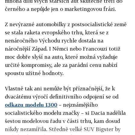
mnoha dílů svých starších aut skutečně trefí do
černého a nepůjde jen o marketingovou frázi.
Z nevýrazné automobilky z postsocialistické země
se stala raketa evropského trhu, která se z
nenáročného Východu rychle dostala na
náročnější Západ. I Němci nebo Francouzi totiž
moc dobře slyší na auto, které možná vyžaduje
určité kompromisy, ale za parádní cenu nabízí
spoustu užitné hodnoty.
Vlastně tak ani nemůže být příznačnější, že k
dvacátému výročí definitivního odpojení se od
odkazu modelu 1300
– nejznámějšího
socialistického modelu značky – si Dacia nadělila
šestou modelovou řadu v části trhu, kam dosud
nikdy nezamířila. Středně velké SUV Bigster by