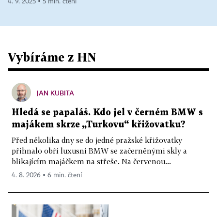
4. 9. 2025 ▪ 5 min. čtení
Vybíráme z HN
JAN KUBITA
Hledá se papaláš. Kdo jel v černém BMW s
majákem skrze „Turkovu“ křižovatku?
Před několika dny se do jedné pražské křižovatky
přihnalo obří luxusní BMW se začerněnými skly a
blikajícím majáčkem na střeše. Na červenou...
4. 8. 2026 ▪ 6 min. čtení