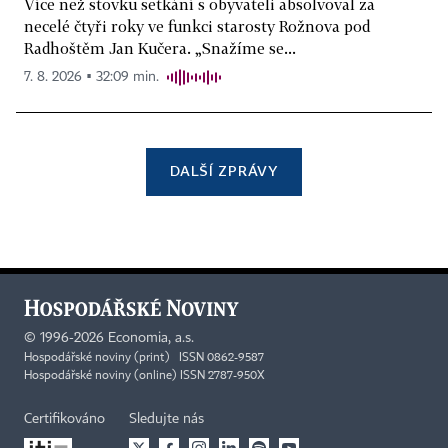
Více než stovku setkání s obyvateli absolvoval za
necelé čtyři roky ve funkci starosty Rožnova pod
Radhoštěm Jan Kučera. „Snažíme se...
7. 8. 2026 ▪ 32:09 min.
DALŠÍ ZPRÁVY
©
1996-2026
Economia, a.s.
Hospodářské noviny (print) ISSN 0862-9587
Hospodářské noviny (online) ISSN 2787-950X
Certifikováno
Sledujte nás