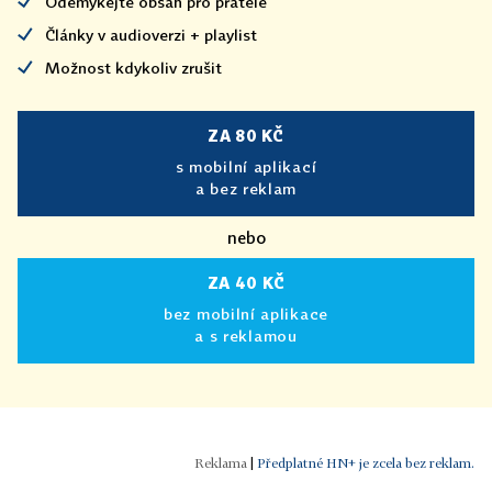
Odemykejte obsah pro přátele
Články v audioverzi + playlist
Možnost kdykoliv zrušit
ZA 80 KČ
s mobilní aplikací
a bez reklam
nebo
ZA 40 KČ
bez mobilní aplikace
a s reklamou
|
Předplatné HN+ je zcela bez reklam.