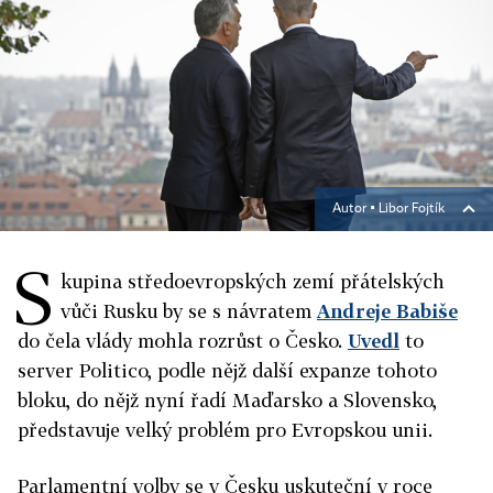
Autor ▪
Libor Fojtík
S
kupina středoevropských zemí přátelských
vůči Rusku by se s návratem
Andreje Babiše
do čela vlády mohla rozrůst o Česko.
Uvedl
to
server Politico, podle nějž další expanze tohoto
bloku, do nějž nyní řadí Maďarsko a Slovensko,
představuje velký problém pro Evropskou unii.
Parlamentní volby se v Česku uskuteční v roce