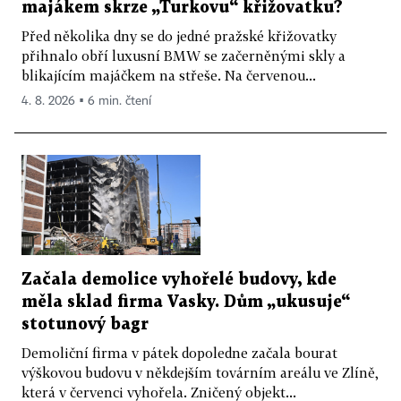
majákem skrze „Turkovu“ křižovatku?
Před několika dny se do jedné pražské křižovatky
přihnalo obří luxusní BMW se začerněnými skly a
blikajícím majáčkem na střeše. Na červenou...
4. 8. 2026 ▪ 6 min. čtení
Začala demolice vyhořelé budovy, kde
měla sklad firma Vasky. Dům „ukusuje“
stotunový bagr
Demoliční firma v pátek dopoledne začala bourat
výškovou budovu v někdejším továrním areálu ve Zlíně,
která v červenci vyhořela. Zničený objekt...