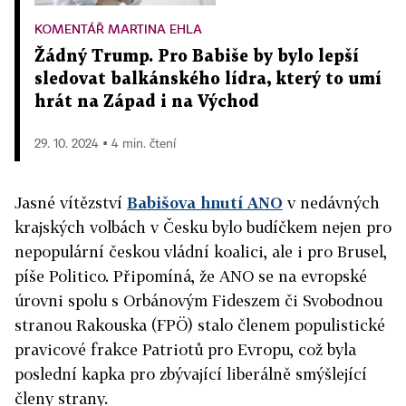
KOMENTÁŘ MARTINA EHLA
Žádný Trump. Pro Babiše by bylo lepší
sledovat balkánského lídra, který to umí
hrát na Západ i na Východ
29. 10. 2024 ▪ 4 min. čtení
Jasné vítězství
Babišova hnutí ANO
v nedávných
krajských volbách v Česku bylo budíčkem nejen pro
nepopulární českou vládní koalici, ale i pro Brusel,
píše Politico. Připomíná, že ANO se na evropské
úrovni spolu s Orbánovým Fideszem či Svobodnou
stranou Rakouska (FPÖ) stalo členem populistické
pravicové frakce Patriotů pro Evropu, což byla
poslední kapka pro zbývající liberálně smýšlející
členy strany.