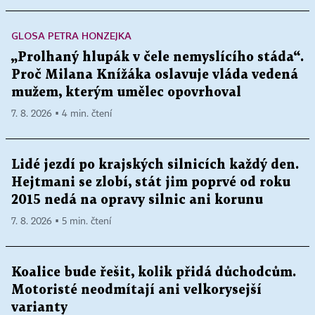
GLOSA PETRA HONZEJKA
„Prolhaný hlupák v čele nemyslícího stáda“.
Proč Milana Knížáka oslavuje vláda vedená
mužem, kterým umělec opovrhoval
7. 8. 2026 ▪ 4 min. čtení
Lidé jezdí po krajských silnicích každý den.
Hejtmani se zlobí, stát jim poprvé od roku
2015 nedá na opravy silnic ani korunu
7. 8. 2026 ▪ 5 min. čtení
Koalice bude řešit, kolik přidá důchodcům.
Motoristé neodmítají ani velkorysejší
varianty