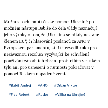
Možnost ochabnutí české pomoci Ukrajině po
možném nástupu Babiše do čela vlády naznačují
jeho výroky o tom, že „Ukrajina se nikdy nestane
členem EU“, či hlasování poslanců za ANO v
Evropském parlamentu, kteří nezvedli ruku pro
nezávaznou rezoluci vyzývající ke schválení
používání západních zbraní proti cílům v ruském
týlu ani pro usnesení o nutnosti pokračovat v
pomoci Ruskem napadené zemi.
#Babiš Andrej
#ANO
#Orbán Viktor
#Fico Robert
#Rusko
#Válka na Ukrajině