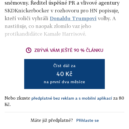
sněmovny. Ředitel úspěšné PR a vlivové agentury
SKDKnickerbocker v rozhovoru pro HN popisuje,
kteří voliči vyhráli
Donaldu Trumpovi
volby. A
nastiňuje, co naopak zlomilo vaz jeho
protikandidátce Kamale Harrisové.
ZBÝVÁ VÁM JEŠTĚ 90 % ČLÁNKU
Číst dál za
40 Kč
na první dva měsíce
Nebo zkuste
za 80
předplatné bez reklam a s mobilní aplikací
Kč.
Máte již předplatné?
Přihlaste se