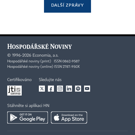
DALŠÍ ZPRÁVY
©
1996-2026
Economia, a.s.
Hospodářské noviny (print) ISSN 0862-9587
Hospodářské noviny (online) ISSN 2787-950X
Certifikováno
Sledujte nás
Stáhněte si aplikaci HN