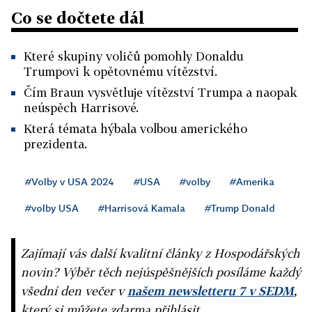
Co se dočtete dál
Které skupiny voličů pomohly Donaldu
Trumpovi k opětovnému vítězství.
Čím Braun vysvětluje vítězství Trumpa a naopak
neúspěch Harrisové.
Která témata hýbala volbou amerického
prezidenta.
#Volby v USA 2024
#USA
#volby
#Amerika
#volby USA
#Harrisová Kamala
#Trump Donald
Zajímají vás další kvalitní články z Hospodářských
novin? Výběr těch nejúspěšnějších posíláme každý
všední den večer v
našem newsletteru 7 v SEDM
,
který si můžete zdarma přihlásit.