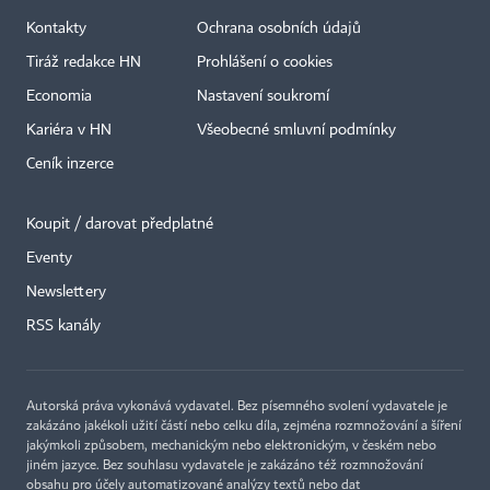
Kontakty
Ochrana osobních údajů
Tiráž redakce HN
Prohlášení o cookies
Economia
Nastavení soukromí
Kariéra v HN
Všeobecné smluvní podmínky
Ceník inzerce
Koupit / darovat předplatné
Eventy
Newslettery
RSS kanály
Autorská práva vykonává vydavatel. Bez písemného svolení vydavatele je
zakázáno jakékoli užití částí nebo celku díla, zejména rozmnožování a šíření
jakýmkoli způsobem, mechanickým nebo elektronickým, v českém nebo
jiném jazyce. Bez souhlasu vydavatele je zakázáno též rozmnožování
obsahu pro účely automatizované analýzy textů nebo dat