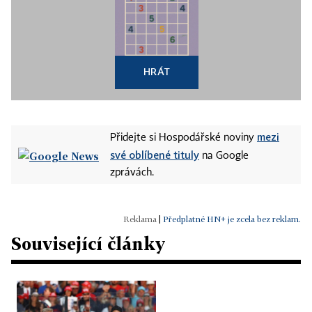
HRÁT
mezi
Přidejte si Hospodářské noviny
své oblíbené tituly
na Google
zprávách.
|
Předplatné HN+ je zcela bez reklam.
Související články