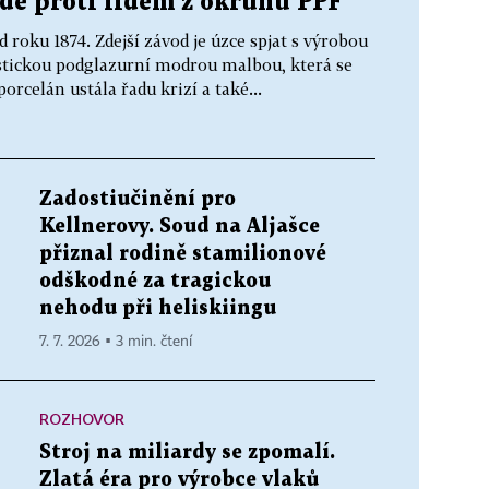
jde proti lidem z okruhu PPF
d roku 1874. Zdejší závod je úzce spjat s výrobou
ristickou podglazurní modrou malbou, která se
rcelán ustála řadu krizí a také...
Zadostiučinění pro
Kellnerovy. Soud na Aljašce
přiznal rodině stamilionové
odškodné za tragickou
nehodu při heliskiingu
7. 7. 2026 ▪ 3 min. čtení
ROZHOVOR
Stroj na miliardy se zpomalí.
Zlatá éra pro výrobce vlaků