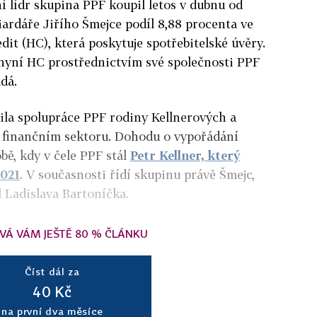
í lídr skupina PPF koupil letos v dubnu od
ardáře Jiřího Šmejce podíl 8,88 procenta ve
it (HC), která poskytuje spotřebitelské úvěry.
nyní HC prostřednictvím své společnosti PPF
ádá.
ila spolupráce PPF rodiny Kellnerových a
 finančním sektoru. Dohodu o vypořádání
obě, kdy v čele PPF stál
Petr Kellner, který
2021
. V současnosti řídí skupinu právě Šmejc,
 Ladislava Bartoníčka.
VÁ VÁM JEŠTĚ 80 % ČLÁNKU
Číst dál za
40 Kč
na první dva měsíce