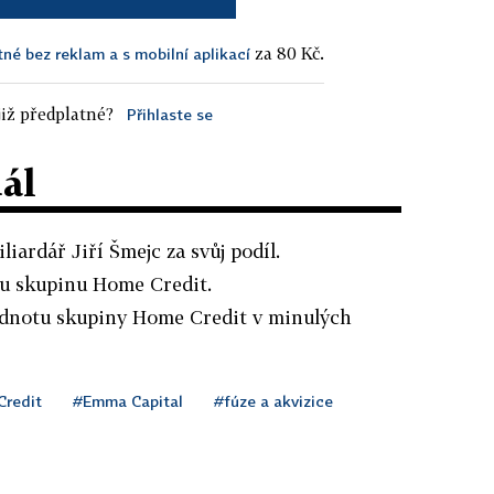
za 80 Kč.
tné bez reklam a s mobilní aplikací
iž předplatné?
Přihlaste se
dál
liardář Jiří Šmejc za svůj podíl.
ou skupinu Home Credit.
odnotu skupiny Home Credit v minulých
redit
#Emma Capital
#fúze a akvizice