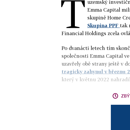
T
uzemský investičn
Emma Capital mili
skupině Home Cred
Skupina PPF
tak 
Financial Holdings zcela ovl
Po dvanácti letech tím skonč
společnosti Emma Capital ve
uzavřely obě strany ještě v d
tragicky zahynul v březnu 
který v květnu 2022 nahradil
ZBÝ