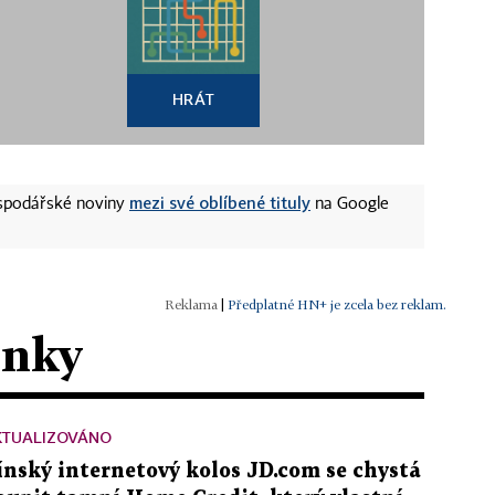
HRÁT
mezi své oblíbené tituly
ospodářské noviny
na Google
|
Předplatné HN+ je zcela bez reklam.
ánky
KTUALIZOVÁNO
ínský internetový kolos JD.com se chystá