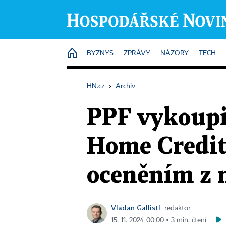
HOME
BYZNYS
ZPRÁVY
NÁZORY
TECH
HN.cz
›
Archiv
PPF vykoupi
Home Credit
oceněním z 
Vladan Gallistl
redaktor
15. 11. 2024 00:00 ▪ 3 min. čtení