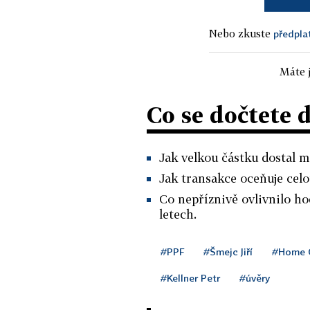
Nebo zkuste
předpla
Máte j
Co se dočtete 
Jak velkou částku dostal mi
Jak transakce oceňuje cel
Co nepříznivě ovlivnilo h
letech.
#PPF
#Šmejc Jiří
#Home C
#Kellner Petr
#úvěry