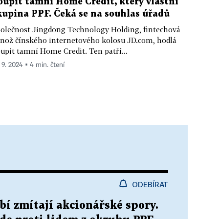
oupit tamní Home Credit, který vlastní
kupina PPF. Čeká se na souhlas úřadů
olečnost Jingdong Technology Holding, fintechová
nož čínského internetového kolosu JD.com, hodlá
upit tamní Home Credit. Ten patří...
. 9. 2024 ▪ 4 min. čtení
ODEBÍRAT
í zmítají akcionářské spory.