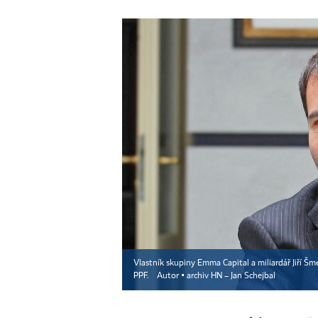
Vlastník skupiny Emma Capital a miliardář Jiří Šm
PPF.
Autor ▪
archiv HN – Jan Schejbal