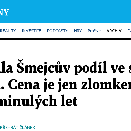
ARCHIV
REALITY
INVESTICE
PODCASTY
HRY
PročNe
D
la Šmejcův podíl ve
. Cena je jen zlomke
minulých let
PŘEHRÁT ČLÁNEK