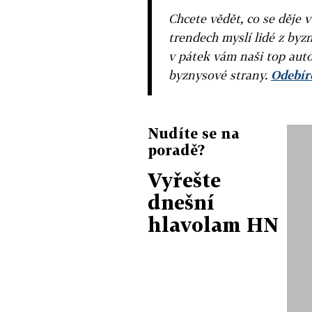
Chcete vědět, co se děje 
trendech myslí lidé z byzn
v pátek vám naši top auto
byznysové strany.
Odebíre
Nudíte se na
poradě?
Vyřešte
dnešní
hlavolam HN