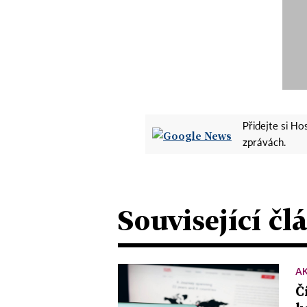
Přidejte si H
zprávách.
Související čl
A
Č