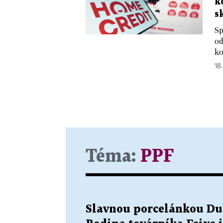
k
s
Sp
od
ko
18
Téma:
PPF
Slavnou porcelánkou Dub