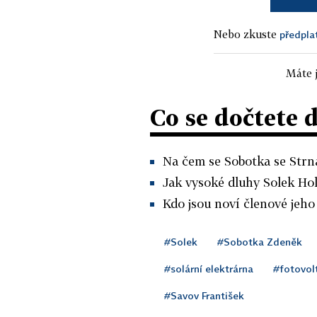
Nebo zkuste
předpla
Máte j
Co se dočtete 
Na čem se Sobotka se Str
Jak vysoké dluhy Solek Ho
Kdo jsou noví členové jeho
#Solek
#Sobotka Zdeněk
#solární elektrárna
#fotovol
#Savov František