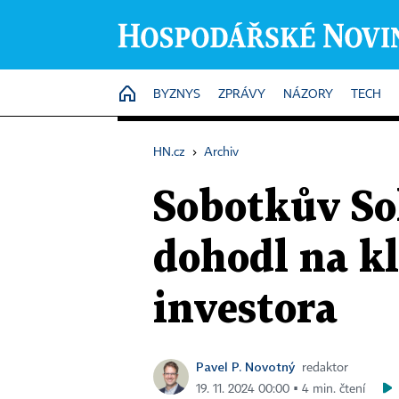
HOME
BYZNYS
ZPRÁVY
NÁZORY
TECH
HN.cz
›
Archiv
Sobotkův Sol
dohodl na kl
investora
Pavel P. Novotný
redaktor
19. 11. 2024 00:00 ▪ 4 min. čtení