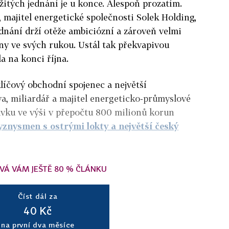
žitých jednání je u konce. Alespoň prozatím.
 majitel energetické společnosti Solek Holding,
ednání drží otěže ambiciózní a zároveň velmi
ny ve svých rukou. Ustál tak překvapivou
a na konci října.
klíčový obchodní spojenec a největší
va, miliardář a majitel energeticko-průmyslové
vku ve výši v přepočtu 800 milionů korun
yznysmen s ostrými lokty a největší český
VÁ VÁM JEŠTĚ 80 % ČLÁNKU
Číst dál za
40 Kč
na první dva měsíce