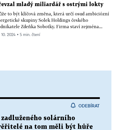
řevzal mladý miliardář s ostrými lokty
že to být klíčová změna, která určí osud ambiciózní
ergetické skupiny Solek Holdings českého
dnikatele Zdeňka Sobotky. Firma staví zejména...
. 10. 2024 ▪ 5 min. čtení
ODEBÍRAT
i zadluženého solárního
ěřitelé na tom měli být hůře