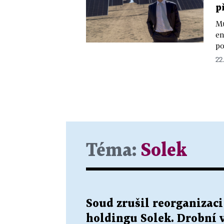
p
Mů
en
po
22
Téma:
Solek
Soud zrušil reorganizac
holdingu Solek. Drobní v