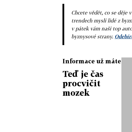
Chcete vědět, co se děje 
trendech myslí lidé z byzn
v pátek vám naši top auto
byznysové strany.
Odebíre
Informace už máte
Teď je čas
procvičit
mozek