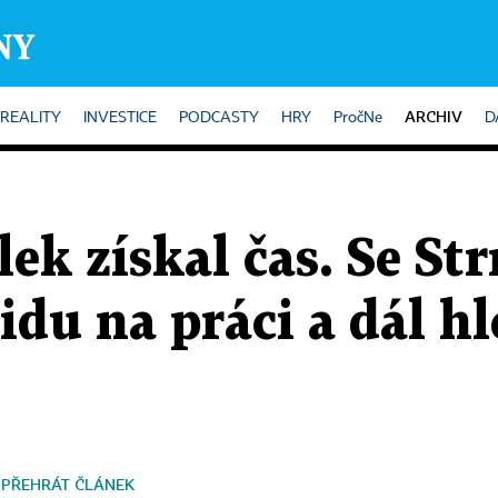
ARCHIV
REALITY
INVESTICE
PODCASTY
HRY
PročNe
D
ek získal čas. Se St
idu na práci a dál h
PŘEHRÁT ČLÁNEK