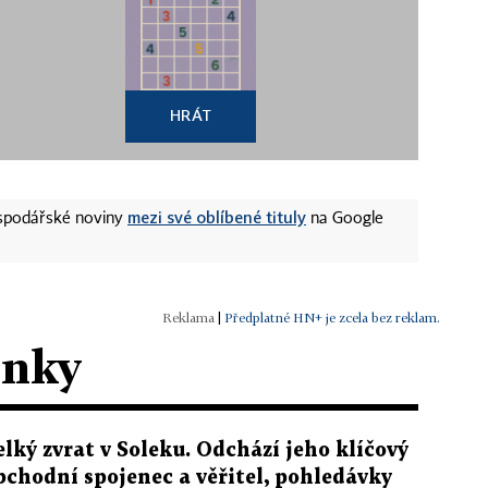
HRÁT
mezi své oblíbené tituly
ospodářské noviny
na Google
|
Předplatné HN+ je zcela bez reklam.
ánky
elký zvrat v Soleku. Odchází jeho klíčový
bchodní spojenec a věřitel, pohledávky