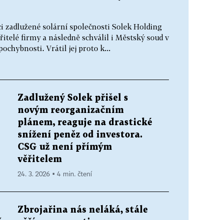
ci zadlužené solární společnosti Solek Holding
řitelé firmy a následně schválil i Městský soud v
chybnosti. Vrátil jej proto k...
Zadlužený Solek přišel s
novým reorganizačním
plánem, reaguje na drastické
snížení peněz od investora.
CSG už není přímým
věřitelem
24. 3. 2026 ▪ 4 min. čtení
Zbrojařina nás neláká, stále