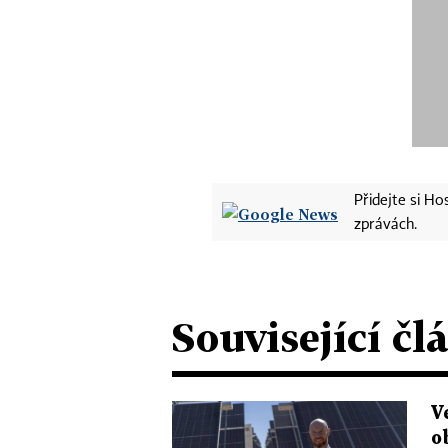
Přidejte si H
zprávách.
Související čl
V
o