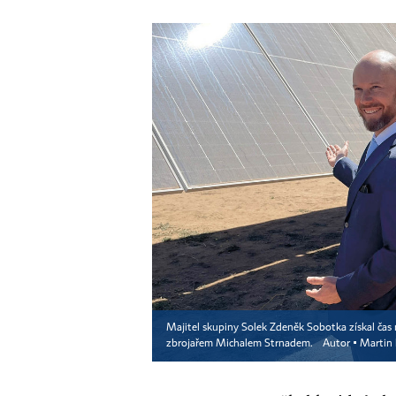
Majitel skupiny Solek Zdeněk Sobotka získal čas 
zbrojařem Michalem Strnadem.
Autor ▪
Martin 