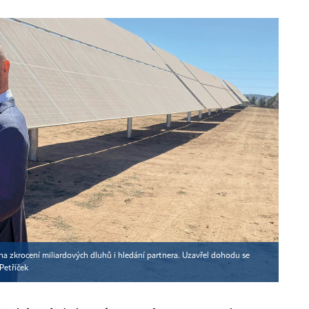
na zkrocení miliardových dluhů i hledání partnera. Uzavřel dohodu se
Petříček