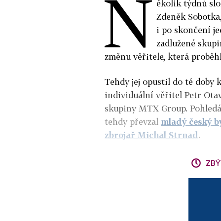
N
ěkolik týdnů slo
Zdeněk Sobotka,
i po skončení j
zadlužené skupi
změnu věřitele, která proběhl
Tehdy jej opustil do té doby 
individuální věřitel Petr Ota
skupiny MTX Group. Pohledá
tehdy převzal
mladý český b
zbrojař Michal Strnad
.
ZBÝ