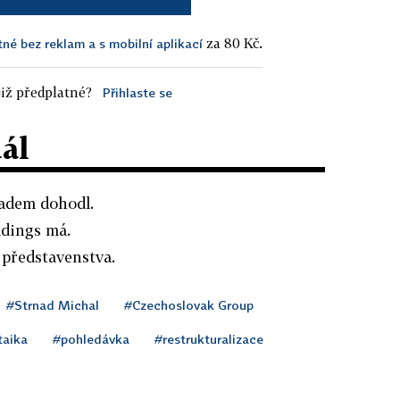
za 80 Kč.
tné bez reklam a s mobilní aplikací
iž předplatné?
Přihlaste se
dál
nadem dohodl.
ldings má.
 představenstva.
#Strnad Michal
#Czechoslovak Group
taika
#pohledávka
#restrukturalizace