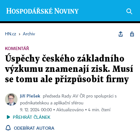
HN.cz
›
Archiv
KOMENTÁŘ
Úspěchy českého základního
výzkumu znamenají zisk. Musí
se tomu ale přizpůsobit firmy
Jiří Plešek
předseda Rady AV ČR pro spolupráci s
podnikatelskou a aplikační sférou
9. 12. 2024 00:00 ▪ Aktualizováno ▪ 4 min. čtení
PŘEHRÁT ČLÁNEK
ODEBÍRAT AUTORA