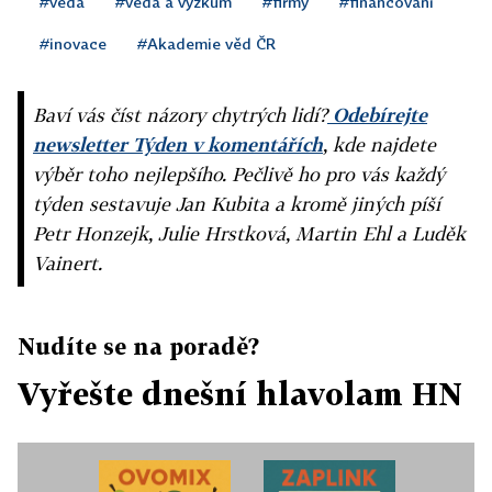
#věda
#věda a výzkum
#firmy
#financování
#inovace
#Akademie věd ČR
Baví vás číst názory chytrých lidí?
Odebírejte
newsletter Týden v komentářích
, kde najdete
výběr toho nejlepšího. Pečlivě ho pro vás každý
týden sestavuje Jan Kubita a kromě jiných píší
Petr Honzejk, Julie Hrstková, Martin Ehl a Luděk
Vainert.
Nudíte se na poradě?
Vyřešte dnešní hlavolam HN