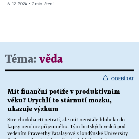
6. 12. 2024 ▪ 7 min. čtení
Téma:
věda
ODEBÍRAT
Mít finanční potíže v produktivním
věku? Urychlí to stárnutí mozku,
ukazuje výzkum
Sice chudoba cti netratí, ale mít neustále hluboko do
kapsy není nic příjemného. Tým britských vědců pod
vedením Praveethy Patalayové z londýnské University