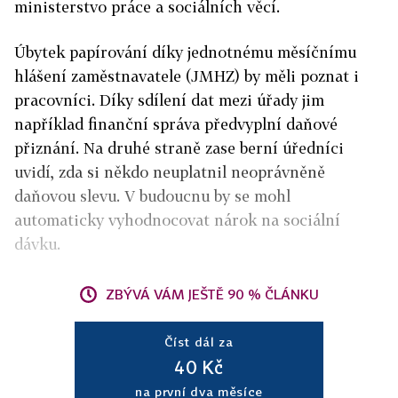
ministerstvo práce a sociálních věcí.
Úbytek papírování díky jednotnému měsíčnímu
hlášení zaměstnavatele (JMHZ) by měli poznat i
pracovníci. Díky sdílení dat mezi úřady jim
například finanční správa předvyplní daňové
přiznání. Na druhé straně zase berní úředníci
uvidí, zda si někdo neuplatnil neoprávněně
daňovou slevu. V budoucnu by se mohl
automaticky vyhodnocovat nárok na sociální
dávku.
ZBÝVÁ VÁM JEŠTĚ 90 % ČLÁNKU
Číst dál za
40 Kč
na první dva měsíce