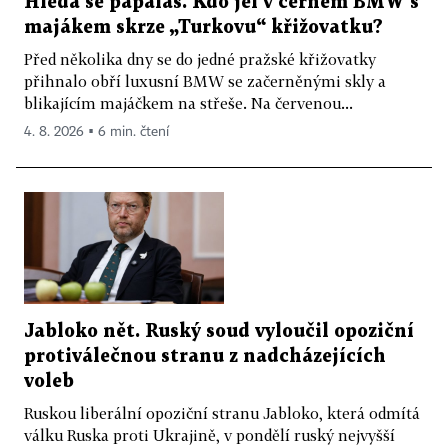
Hledá se papaláš. Kdo jel v černém BMW s
majákem skrze „Turkovu“ křižovatku?
Před několika dny se do jedné pražské křižovatky
přihnalo obří luxusní BMW se začerněnými skly a
blikajícím majáčkem na střeše. Na červenou...
4. 8. 2026 ▪ 6 min. čtení
Jabloko nět. Ruský soud vyloučil opoziční
protiválečnou stranu z nadcházejících
voleb
Ruskou liberální opoziční stranu Jabloko, která odmítá
válku Ruska proti Ukrajině, v pondělí ruský nejvyšší