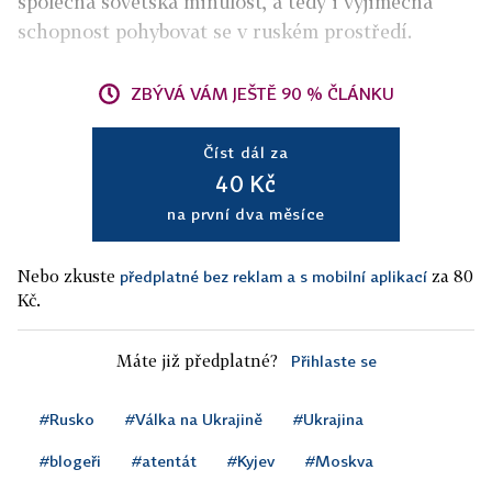
společná sovětská minulost, a tedy i výjimečná
schopnost pohybovat se v ruském prostředí.
ZBÝVÁ VÁM JEŠTĚ 90 % ČLÁNKU
Číst dál za
40 Kč
na první dva měsíce
Nebo zkuste
za 80
předplatné bez reklam a s mobilní aplikací
Kč.
Máte již předplatné?
Přihlaste se
#Rusko
#Válka na Ukrajině
#Ukrajina
#blogeři
#atentát
#Kyjev
#Moskva