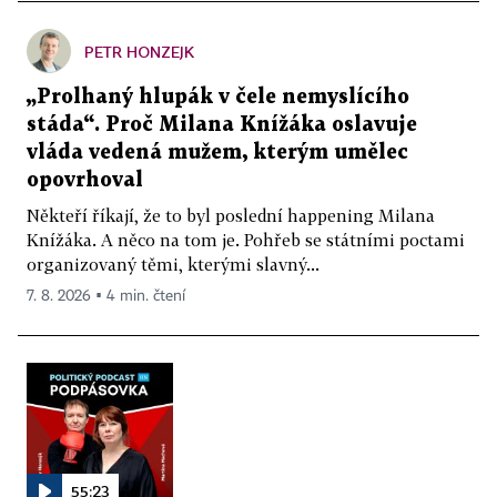
PETR HONZEJK
„Prolhaný hlupák v čele nemyslícího
stáda“. Proč Milana Knížáka oslavuje
vláda vedená mužem, kterým umělec
opovrhoval
Někteří říkají, že to byl poslední happening Milana
Knížáka. A něco na tom je. Pohřeb se státními poctami
organizovaný těmi, kterými slavný...
7. 8. 2026 ▪ 4 min. čtení
55:23