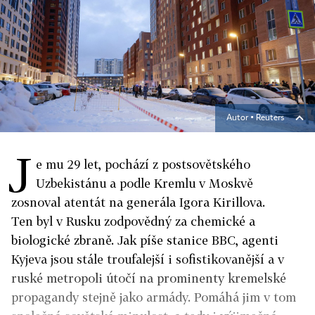
Autor ▪
Reuters
J
e mu 29 let, pochází z postsovětského
Uzbekistánu a podle Kremlu v Moskvě
zosnoval atentát na generála Igora Kirillova.
Ten byl v Rusku zodpovědný za chemické a
biologické zbraně. Jak píše stanice BBC, agenti
Kyjeva jsou stále troufalejší i sofistikovanější a v
ruské metropoli útočí na prominenty kremelské
propagandy stejně jako armády. Pomáhá jim v tom