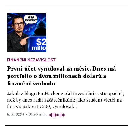
FINANČNÍ NEZÁVISLOST
První účet vynuloval za měsíc. Dnes má
portfolio o dvou milionech dolarů a
finanční svobodu
Jakub z blogu FinHacker začal investiční cestu opačně,
než by dnes radil začátečníkům: jako student vletěl na
forex s pákou 1 : 200, vynuloval...
5. 8. 2026 ▪ 21:50 min.