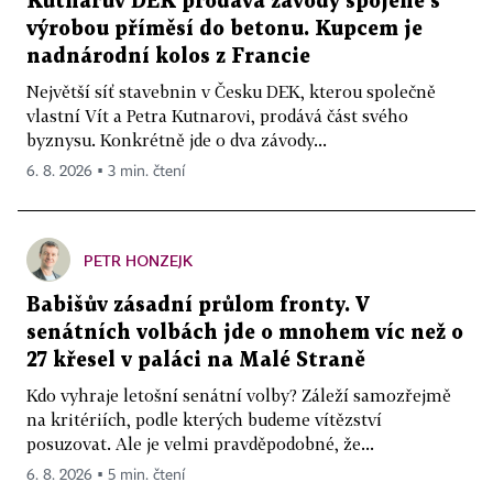
Kutnarův DEK prodává závody spojené s
výrobou příměsí do betonu. Kupcem je
nadnárodní kolos z Francie
Největší síť stavebnin v Česku DEK, kterou společně
vlastní Vít a Petra Kutnarovi, prodává část svého
byznysu. Konkrétně jde o dva závody...
6. 8. 2026 ▪ 3 min. čtení
PETR HONZEJK
Babišův zásadní průlom fronty. V
senátních volbách jde o mnohem víc než o
27 křesel v paláci na Malé Straně
Kdo vyhraje letošní senátní volby? Záleží samozřejmě
na kritériích, podle kterých budeme vítězství
posuzovat. Ale je velmi pravděpodobné, že...
6. 8. 2026 ▪ 5 min. čtení