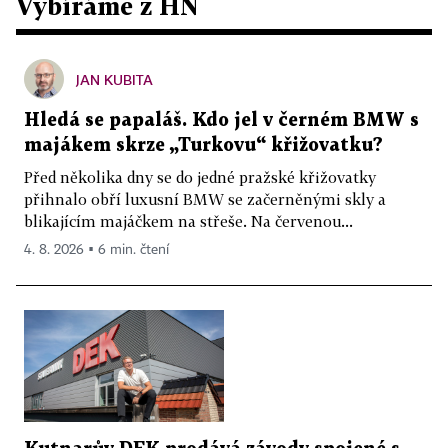
Vybíráme z HN
JAN KUBITA
Hledá se papaláš. Kdo jel v černém BMW s
majákem skrze „Turkovu“ křižovatku?
Před několika dny se do jedné pražské křižovatky
přihnalo obří luxusní BMW se začerněnými skly a
blikajícím majáčkem na střeše. Na červenou...
4. 8. 2026 ▪ 6 min. čtení