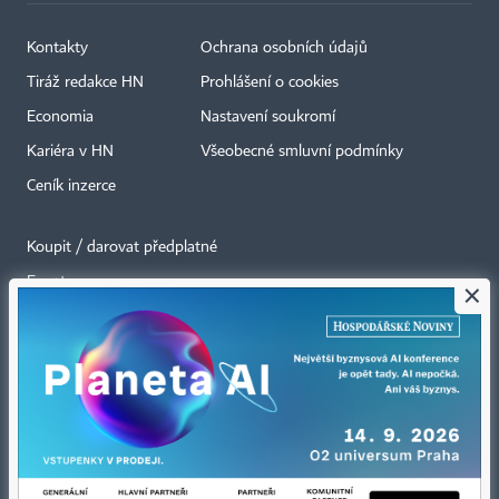
Kontakty
Ochrana osobních údajů
Tiráž redakce HN
Prohlášení o cookies
Economia
Nastavení soukromí
Kariéra v HN
Všeobecné smluvní podmínky
Ceník inzerce
Koupit / darovat předplatné
Eventy
×
Newslettery
RSS kanály
Autorská práva vykonává vydavatel. Bez písemného svolení vydavatele je
zakázáno jakékoli užití částí nebo celku díla, zejména rozmnožování a šíření
jakýmkoli způsobem, mechanickým nebo elektronickým, v českém nebo
jiném jazyce. Bez souhlasu vydavatele je zakázáno též rozmnožování