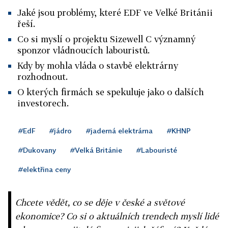
Jaké jsou problémy, které EDF ve Velké Británii
řeší.
Co si myslí o projektu Sizewell C významný
sponzor vládnoucích labouristů.
Kdy by mohla vláda o stavbě elektrárny
rozhodnout.
O kterých firmách se spekuluje jako o dalších
investorech.
#EdF
#jádro
#jaderná elektrárna
#KHNP
#Dukovany
#Velká Británie
#Labouristé
#elektřina ceny
Chcete vědět, co se děje v české a světové
ekonomice? Co si o aktuálních trendech myslí lidé