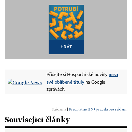
HRÁT
mezi
Přidejte si Hospodářské noviny
své oblíbené tituly
na Google
zprávách.
|
Předplatné HN+ je zcela bez reklam.
Související články