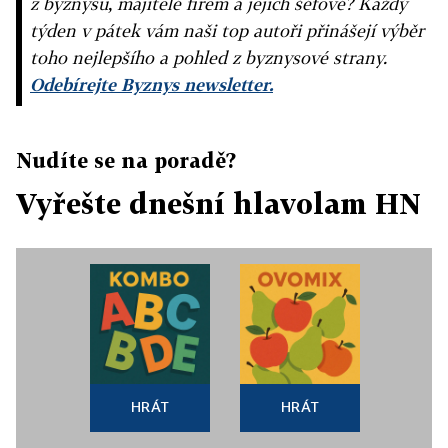
z byznysu, majitelé firem a jejich šéfové? Každý
týden v pátek vám naši top autoři přinášejí výběr
toho nejlepšího a pohled z byznysové strany.
Odebírejte Byznys newsletter.
Nudíte se na poradě?
Vyřešte dnešní hlavolam HN
HRÁT
HRÁT