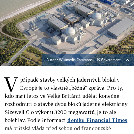
Autor ▪
Wikimedia Commons - UK Government
V
případě stavby velkých jaderných bloků v
Evropě je to vlastně „běžná“ zpráva. Pro ty,
kdo mají letos ve Velké Británii udělat konečné
rozhodnutí o stavbě dvou bloků jaderné elektrárny
Sizewell C o výkonu 3200 megawattů, je to ale
bolehlav. Podle informací
deníku Financial Times
má britská vláda před sebou od francouzské