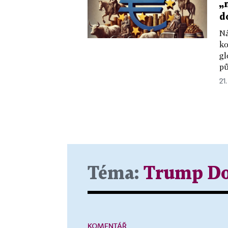
„
d
Ná
ko
gl
pů
21.
Téma:
Trump Do
KOMENTÁŘ