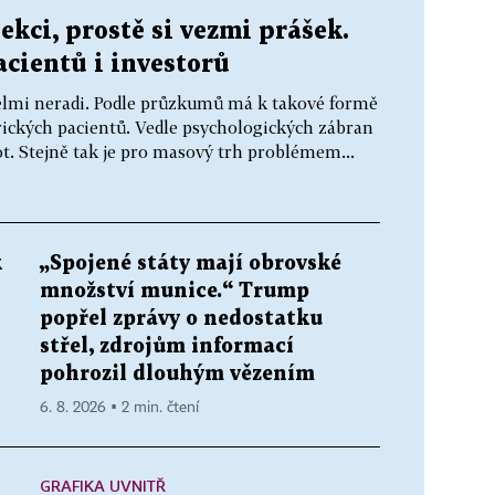
ekci, prostě si vezmi prášek.
acientů i investorů
n velmi neradi. Podle průzkumů má k takové formě
rických pacientů. Vedle psychologických zábran
t. Stejně tak je pro masový trh problémem...
k
„Spojené státy mají obrovské
množství munice.“ Trump
popřel zprávy o nedostatku
střel, zdrojům informací
pohrozil dlouhým vězením
6. 8. 2026 ▪ 2 min. čtení
GRAFIKA UVNITŘ