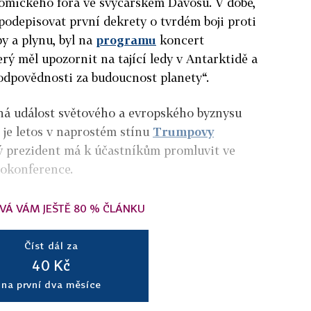
omického fóra ve švýcarském Davosu. V době,
odepisovat první dekrety o tvrdém boji proti
y a plynu, byl na
programu
koncert
ý měl upozornit na tající ledy v Antarktidě a
 odpovědnosti za budoucnost planety“.
ná událost světového a evropského byznysu
, je letos v naprostém stínu
Trumpovy
vý prezident má k účastníkům promluvit ve
eokonference.
VÁ VÁM JEŠTĚ 80 % ČLÁNKU
Číst dál za
40 Kč
na první dva měsíce