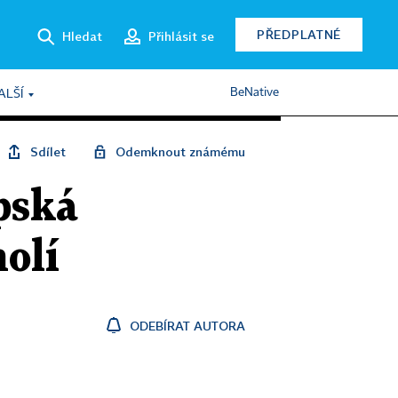
PŘEDPLATNÉ
Hledat
Přihlásit se
BeNative
ALŠÍ
Sdílet
Odemknout známému
pská
olí
ODEBÍRAT AUTORA