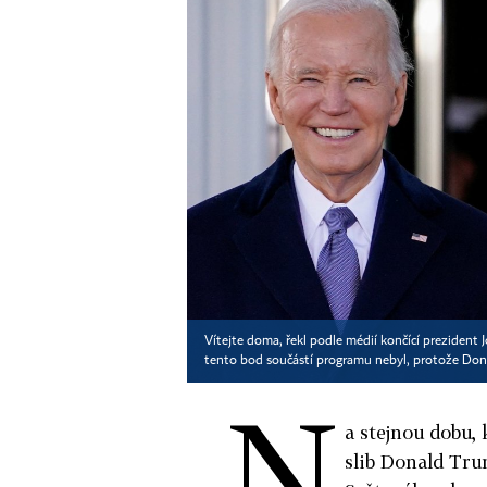
Vítejte doma, řekl podle médií končící prezident 
tento bod součástí programu nebyl, protože Don
N
a stejnou dobu,
slib Donald Tru