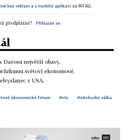
za 80 Kč.
tné bez reklam a s mobilní aplikací
iž předplatné?
Přihlaste se
dál
v Davosu největší obavy.
 průzkumu světoví ekonomové.
elvyslanec v USA.
tové ekonomické fórum
#clo
#obchodní válka