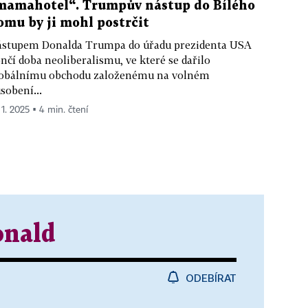
mamahotel“. Trumpův nástup do Bílého
omu by ji mohl postrčit
stupem Donalda Trumpa do úřadu prezidenta USA
nčí doba neoliberalismu, ve které se dařilo
obálnímu obchodu založenému na volném
sobení...
 1. 2025 ▪ 4 min. čtení
nald
ODEBÍRAT