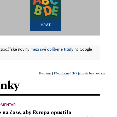
HRÁT
mezi své oblíbené tituly
ospodářské noviny
na Google
|
Předplatné HN+ je zcela bez reklam.
ánky
OMENTÁŘ
e na čase, aby Evropa opustila