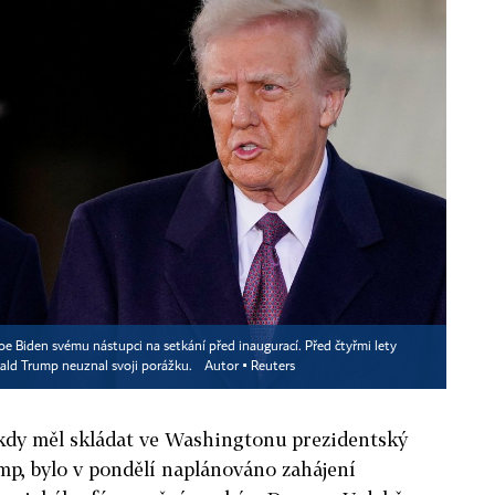
Joe Biden svému nástupci na setkání před inaugurací. Před čtyřmi lety
ald Trump neuznal svoji porážku.
Autor ▪
Reuters
 kdy měl skládat ve Washingtonu prezidentský
mp, bylo v pondělí naplánováno zahájení