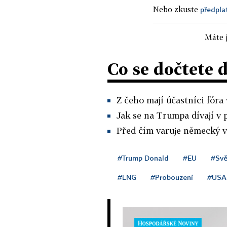
Nebo zkuste
předpla
Máte j
Co se dočtete 
Z čeho mají účastníci fóra 
Jak se na Trumpa dívají v
Před čím varuje německý v
#Trump Donald
#EU
#Svě
#LNG
#Probouzení
#USA