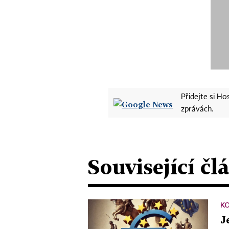
Přidejte si H
zprávách.
Související čl
K
J