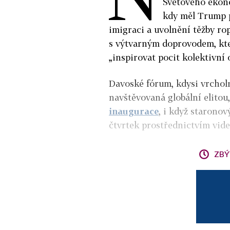
Světového ekon
kdy měl Trump p
imigraci a uvolnění těžby rop
s výtvarným doprovodem, kter
„inspirovat pocit kolektivní
Davoské fórum, kdysi vrchol
navštěvovaná globální elitou
inaugurace
, i když starono
čtvrtek prostřednictvím vid
ZBÝ