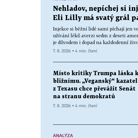
Nehladov, nepíchej si inj
Eli Lilly má svatý grál p
Injekce si běžní lidé sami píchají je
užívání léků averzi sedm z deseti ame
je důvodem i dopad na každodenní živo
7. 8. 2026 ▪ 4 min. čtení
Místo kritiky Trumpa láska 
bližnímu. „Veganský“ kazatel
z Texasu chce převážit Senát
na stranu demokratů
7. 8. 2026 ▪ 4 min. čtení
ANALÝZA