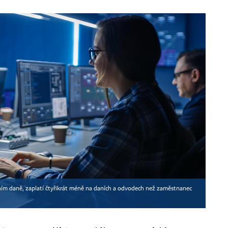
šálním daně, zaplatí čtyřikrát méně na daních a odvodech než zaměstnanec