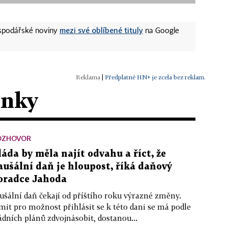
mezi své oblíbené tituly
ospodářské noviny
na Google
|
Předplatné HN+ je zcela bez reklam.
ánky
OZHOVOR
láda by měla najít odvahu a říct, že
aušální daň je hloupost, říká daňový
oradce Jahoda
ušální daň čekají od příštího roku výrazné změny.
mit pro možnost přihlásit se k této dani se má podle
ádních plánů zdvojnásobit, dostanou...