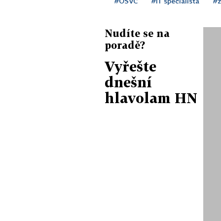
#OSVČ
#IT specialista
#z
Nudíte se na
poradě?
Vyřešte
dnešní
hlavolam HN