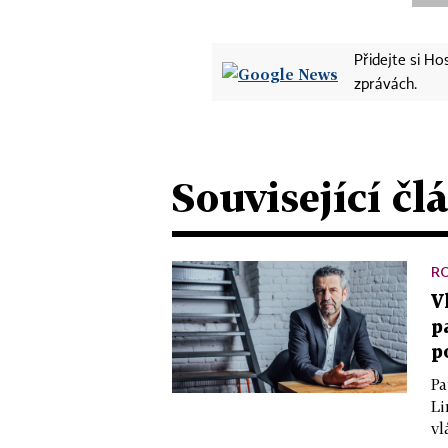
Přidejte si H
zprávách.
Související čl
R
V
p
p
Pa
Li
vl