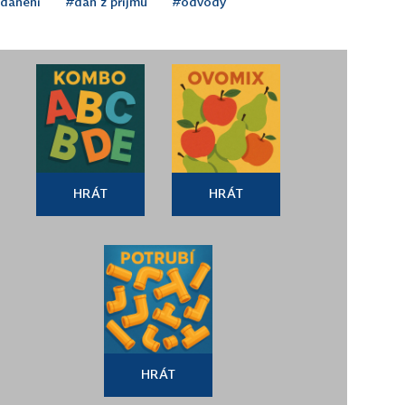
danění
#daň z příjmu
#odvody
HRÁT
HRÁT
HRÁT