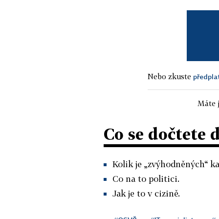
Nebo zkuste
předpla
Máte j
Co se dočtete 
Kolik je „zvýhodněných“ k
Co na to politici.
Jak je to v cizině.