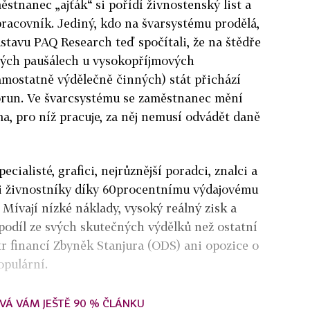
ěstnanec „ajťák“ si pořídí živnostenský list a
 pracovník. Jediný, kdo na švarsystému prodělá,
ústavu PAQ Research teď spočítali, že na štědře
ých paušálech u vysokopříjmových
mostatně výdělečně činných) stát přichází
korun. Ve švarcsystému se zaměstnanec mění
ma, pro níž pracuje, za něj nemusí odvádět daně
cialisté, grafici, nejrůznější poradci, znalci a
ezi živnostníky díky 60procentnímu výdajovému
 Mívají nízké náklady, vysoký reálný zisk a
podíl ze svých skutečných výdělků než ostatní
r financí Zbyněk Stanjura (ODS) ani opozice o
opulární.
VÁ VÁM JEŠTĚ 90 % ČLÁNKU