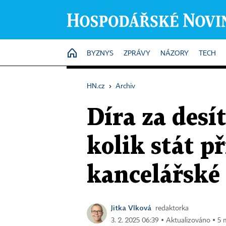
HOME
BYZNYS
ZPRÁVY
NÁZORY
TECH
HN.cz
›
Archiv
Díra za desít
kolik stát p
kancelářské
Jitka Vlková
redaktorka
3. 2. 2025 06:39 ▪ Aktualizováno ▪ 5 m