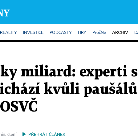
ARCHIV
REALITY
INVESTICE
PODCASTY
HRY
PročNe
D
ky miliard: experti s
řichází kvůli paušál
 OSVČ
PŘEHRÁT ČLÁNEK
in. čtení