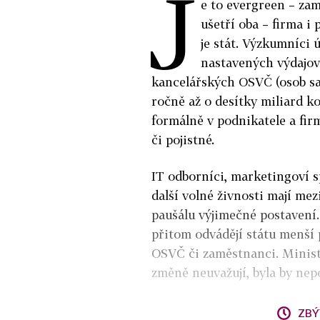
J
e to evergreen – zam
ušetří oba – firma i
je stát. Výzkumníci 
nastavených výdajov
kancelářských OSVČ (osob sa
ročně až o desítky miliard 
formálně v podnikatele a fir
či pojistné.
IT odborníci, marketingoví spe
další volné živnosti mají m
paušálu výjimečné postavení.
přitom odvádějí státu menší 
OSVČ či zaměstnanci. Minist
změně neuvažují, byla by nep
ZBÝ