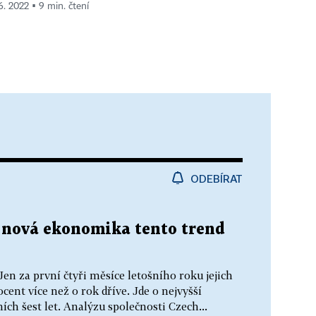
 6. 2022 ▪ 9 min. čtení
ODEBÍRAT
, nová ekonomika tento trend
en za první čtyři měsíce letošního roku jejich
rocent více než o rok dříve. Jde o nejvyšší
ích šest let. Analýzu společnosti Czech...