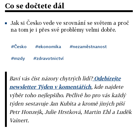
Co se dočtete dál
Jak si Česko vede ve srovnání se světem a proč
na tom je i přes své problémy velmi dobře.
#Česko
#ekonomika
#nezaměstnanost
#mzdy
#zdravotnictví
Baví vás číst názory chytrých lidí?
Odebírejte
newsletter Týden v komentářích
, kde najdete
výběr toho nejlepšího. Pečlivě ho pro vás každý
týden sestavuje Jan Kubita a kromě jiných píší
Petr Honzejk, Julie Hrstková, Martin Ehl a Luděk
Vainert.