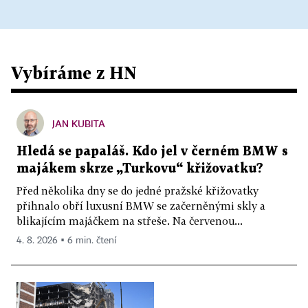
Vybíráme z HN
JAN KUBITA
Hledá se papaláš. Kdo jel v černém BMW s
majákem skrze „Turkovu“ křižovatku?
Před několika dny se do jedné pražské křižovatky
přihnalo obří luxusní BMW se začerněnými skly a
blikajícím majáčkem na střeše. Na červenou...
4. 8. 2026 ▪ 6 min. čtení