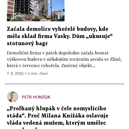
Začala demolice vyhořelé budovy, kde
měla sklad firma Vasky. Dům „ukusuje“
stotunový bagr
Demoliční firma v pátek dopoledne začala bourat
výškovou budovu v někdejším továrním areálu ve Zlíně,
která v červenci vyhořela. Zničený objekt...
7. 8. 2026 ▪ 3 min. čtení
PETR HONZEJK
„Prolhaný hlupák v čele nemyslícího
stáda“. Proč Milana Knížáka oslavuje
vláda vedená mužem, kterým umělec