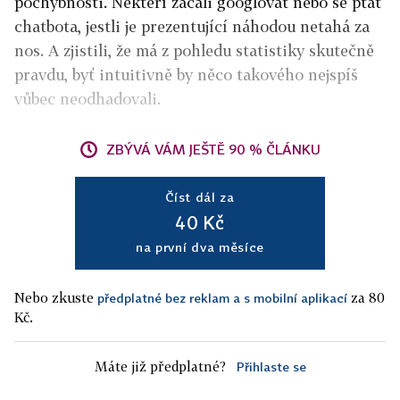
pochybnosti. Někteří začali googlovat nebo se ptát
chatbota, jestli je prezentující náhodou netahá za
nos. A zjistili, že má z pohledu statistiky skutečně
pravdu, byť intuitivně by něco takového nejspíš
vůbec neodhadovali.
ZBÝVÁ VÁM JEŠTĚ 90 % ČLÁNKU
Číst dál za
40 Kč
na první dva měsíce
Nebo zkuste
za 80
předplatné bez reklam a s mobilní aplikací
Kč.
Máte již předplatné?
Přihlaste se