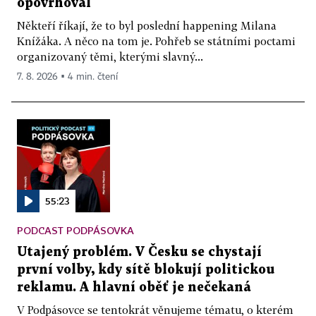
opovrhoval
Někteří říkají, že to byl poslední happening Milana
Knížáka. A něco na tom je. Pohřeb se státními poctami
organizovaný těmi, kterými slavný...
7. 8. 2026 ▪ 4 min. čtení
55:23
PODCAST PODPÁSOVKA
Utajený problém. V Česku se chystají
první volby, kdy sítě blokují politickou
reklamu. A hlavní oběť je nečekaná
V Podpásovce se tentokrát věnujeme tématu, o kterém