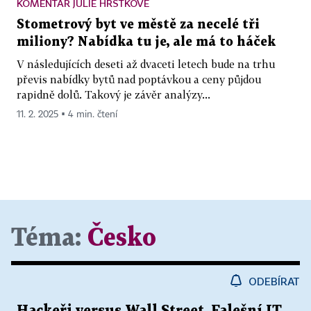
KOMENTÁŘ JULIE HRSTKOVÉ
Stometrový byt ve městě za necelé tři
miliony? Nabídka tu je, ale má to háček
V následujících deseti až dvaceti letech bude na trhu
převis nabídky bytů nad poptávkou a ceny půjdou
rapidně dolů. Takový je závěr analýzy...
11. 2. 2025 ▪ 4 min. čtení
Téma:
Česko
ODEBÍRAT
Hackeři versus Wall Street. Falešní IT