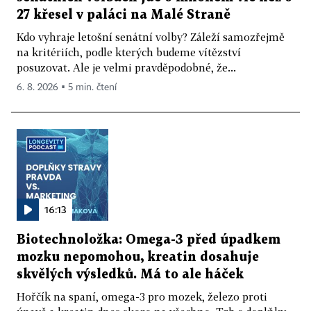
27 křesel v paláci na Malé Straně
Kdo vyhraje letošní senátní volby? Záleží samozřejmě
na kritériích, podle kterých budeme vítězství
posuzovat. Ale je velmi pravděpodobné, že...
6. 8. 2026 ▪ 5 min. čtení
16:13
Biotechnoložka: Omega-3 před úpadkem
mozku nepomohou, kreatin dosahuje
skvělých výsledků. Má to ale háček
Hořčík na spaní, omega-3 pro mozek, železo proti