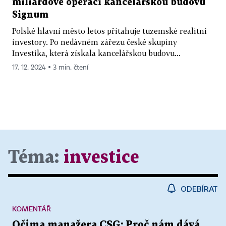
miliardové operaci kancelářskou budovu
Signum
Polské hlavní město letos přitahuje tuzemské realitní
investory. Po nedávném zářezu české skupiny
Investika, která získala kancelářskou budovu...
17. 12. 2024 ▪ 3 min. čtení
Téma:
investice
ODEBÍRAT
KOMENTÁŘ
Očima manažera CSG: Proč nám dává