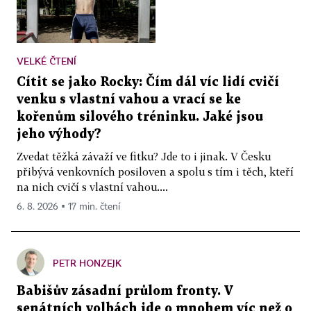
VELKÉ ČTENÍ
Cítit se jako Rocky: Čím dál víc lidí cvičí
venku s vlastní vahou a vrací se ke
kořenům silového tréninku. Jaké jsou
jeho výhody?
Zvedat těžká závaží ve fitku? Jde to i jinak. V Česku
přibývá venkovních posiloven a spolu s tím i těch, kteří
na nich cvičí s vlastní vahou....
6. 8. 2026 ▪ 17 min. čtení
PETR HONZEJK
Babišův zásadní průlom fronty. V
senátních volbách jde o mnohem víc než o