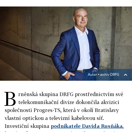
Autor ▪
archiv DRFG
B
rněnská skupina DRFG prostřednictvím své
telekomunikační divize dokončila akvizici
společnosti Progres-TS, která v okolí Bratislavy
vlastní optickou a televizní kabelovou síť.
Investiční skupina
podnikatele Davida Rusňáka
,