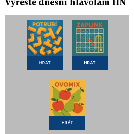
Vyřešte dnešní hlavolam HN
HRÁT
HRÁT
HRÁT