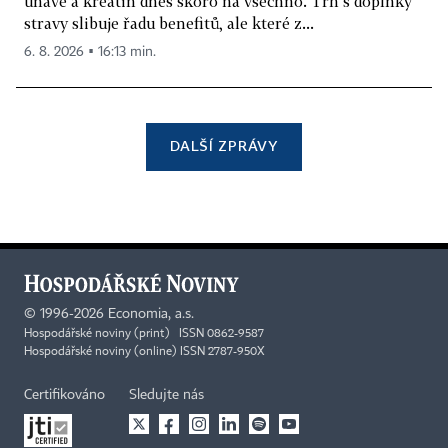
únavě a kreatin dnes skoro na všechno. Trh s doplňky
stravy slibuje řadu benefitů, ale které z...
6. 8. 2026 ▪ 16:13 min.
DALŠÍ ZPRÁVY
©
1996-2026
Economia, a.s.
Hospodářské noviny (print) ISSN 0862-9587
Hospodářské noviny (online) ISSN 2787-950X
Certifikováno
Sledujte nás