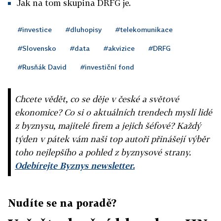
Jak na tom skupina DRFG je.
#investice
#dluhopisy
#telekomunikace
#Slovensko
#data
#akvizice
#DRFG
#Rusňák David
#investiční fond
Chcete vědět, co se děje v české a světové
ekonomice? Co si o aktuálních trendech myslí lidé
z byznysu, majitelé firem a jejich šéfové? Každý
týden v pátek vám naši top autoři přinášejí výběr
toho nejlepšího a pohled z byznysové strany.
Odebírejte Byznys newsletter.
Nudíte se na poradě?