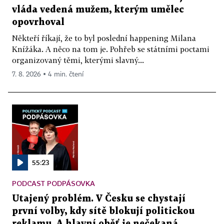
vláda vedená mužem, kterým umělec
opovrhoval
Někteří říkají, že to byl poslední happening Milana
Knížáka. A něco na tom je. Pohřeb se státními poctami
organizovaný těmi, kterými slavný...
7. 8. 2026 ▪ 4 min. čtení
55:23
PODCAST PODPÁSOVKA
Utajený problém. V Česku se chystají
první volby, kdy sítě blokují politickou
reklamu. A hlavní oběť je nečekaná