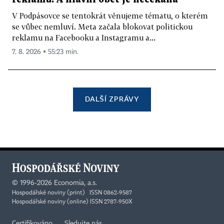
V Podpásovce se tentokrát věnujeme tématu, o kterém
se vůbec nemluví. Meta začala blokovat politickou
reklamu na Facebooku a Instagramu a...
7. 8. 2026 ▪ 55:23 min.
DALŠÍ ZPRÁVY
©
1996-2026
Economia, a.s.
Hospodářské noviny (print) ISSN 0862-9587
Hospodářské noviny (online) ISSN 2787-950X
Certifikováno
Sledujte nás