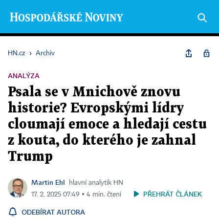
HN.cz
›
Archiv
ANALÝZA
Psala se v Mnichově znovu
historie? Evropskými lídry
cloumají emoce a hledají cestu
z kouta, do kterého je zahnal
Trump
Martin Ehl
hlavní analytik HN
PŘEHRÁT ČLÁNEK
17. 2. 2025 07:49 ▪ 4 min. čtení
ODEBÍRAT AUTORA