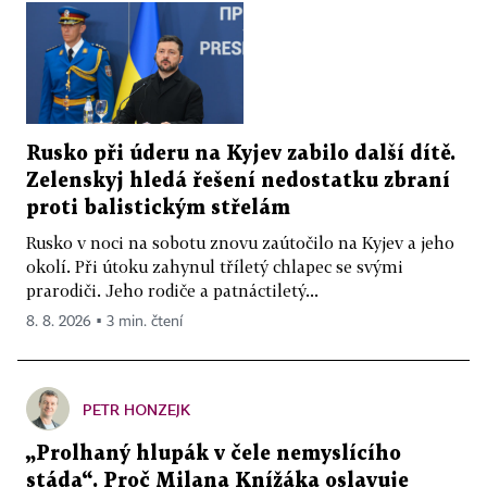
Rusko při úderu na Kyjev zabilo další dítě.
Zelenskyj hledá řešení nedostatku zbraní
proti balistickým střelám
Rusko v noci na sobotu znovu zaútočilo na Kyjev a jeho
okolí. Při útoku zahynul tříletý chlapec se svými
prarodiči. Jeho rodiče a patnáctiletý...
8. 8. 2026 ▪ 3 min. čtení
PETR HONZEJK
„Prolhaný hlupák v čele nemyslícího
stáda“. Proč Milana Knížáka oslavuje