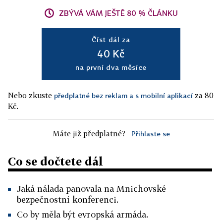
ZBÝVÁ VÁM JEŠTĚ 80 % ČLÁNKU
Číst dál za
40 Kč
na první dva měsíce
Nebo zkuste
za 80
předplatné bez reklam a s mobilní aplikací
Kč.
Máte již předplatné?
Přihlaste se
Co se dočtete dál
Jaká nálada panovala na Mnichovské
bezpečnostní konferenci.
Co by měla být evropská armáda.