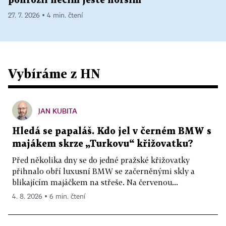
pohrozil něčím ještě horším
27. 7. 2026 ▪ 4 min. čtení
Vybíráme z HN
JAN KUBITA
Hledá se papaláš. Kdo jel v černém BMW s
majákem skrze „Turkovu“ křižovatku?
Před několika dny se do jedné pražské křižovatky
přihnalo obří luxusní BMW se začerněnými skly a
blikajícím majáčkem na střeše. Na červenou...
4. 8. 2026 ▪ 6 min. čtení