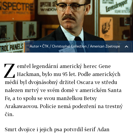
Autor ▪
ČTK / Christophel Collection / American Zoetrope
Z
emřel legendární americký herec Gene
Hackman, bylo mu 95 let. Podle amerických
médií byl dvojnásobný držitel Oscara ve středu
nalezen mrtvý ve svém domě v americkém Santa
Fe, a to spolu se svou manželkou Betsy
Arakawaovou. Policie nemá podezření na trestný
čin.
Smrt dvojice i jejich psa potvrdil šerif Adan