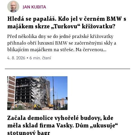
JAN KUBITA
Hledá se papaláš. Kdo jel v černém BMW s
majákem skrze „Turkovu“ křižovatku?
Před několika dny se do jedné pražské křižovatky
přihnalo obří luxusní BMW se začerněnými skly a
blikajícím majáčkem na střeše. Na červenou...
4. 8. 2026 ▪ 6 min. čtení
Začala demolice vyhořelé budovy, kde
měla sklad firma Vasky. Dům „ukusuje“
stotunový bagr