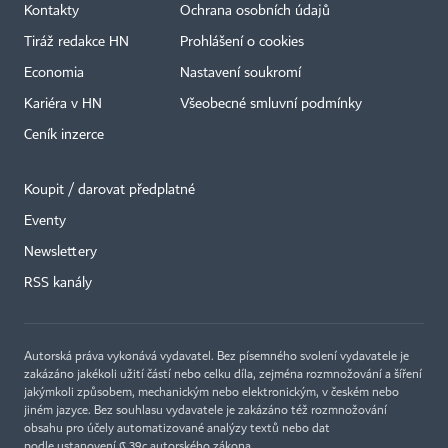
Kontakty
Ochrana osobních údajů
Tiráž redakce HN
Prohlášení o cookies
Economia
Nastavení soukromí
Kariéra v HN
Všeobecné smluvní podmínky
Ceník inzerce
Koupit / darovat předplatné
Eventy
×
Newslettery
RSS kanály
Autorská práva vykonává vydavatel. Bez písemného svolení vydavatele je
zakázáno jakékoli užití částí nebo celku díla, zejména rozmnožování a šíření
jakýmkoli způsobem, mechanickým nebo elektronickým, v českém nebo
jiném jazyce. Bez souhlasu vydavatele je zakázáno též rozmnožování
obsahu pro účely automatizované analýzy textů nebo dat
podle ustanovení § 39c autorského zákona.