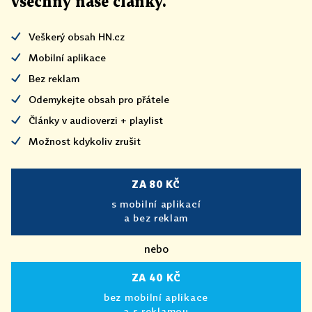
všechny naše články
.
Veškerý obsah HN.cz
Mobilní aplikace
Bez reklam
Odemykejte obsah pro přátele
Články v audioverzi + playlist
Možnost kdykoliv zrušit
ZA 80 KČ
s mobilní aplikací
a bez reklam
nebo
ZA 40 KČ
bez mobilní aplikace
a s reklamou