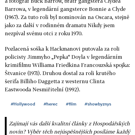
a fotograf Buck Barrow, bratr gangstera Clydea
Barrowa, v legendární gangsterce Bonnie a Clyde
(1967). Za tuto roli byl nominován na Oscara, stejně
jako za další v rodinném dramatu Nikdy jsem
nezpíval svému otci z roku 1970.
Pozlacená soška k Hackmanovi putovala za roli
policisty Jimmyho „Pepka“ Doyla v legendárním
krimifilmu Williama Friedkina Francouzská spojka:
Štvanice (1971). Druhou dostal za roli krutého
šerifa Billiho Daggetta z westernu Clinta
Eastwooda Nesmiřitelní (1992).
#Hollywood
#herec
#film
#showbyznys
Zajímají vás další kvalitní články z Hospodářských
novin? Výběr těch nejúspěšnějších posíláme každý