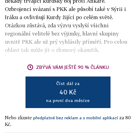
dekády trvající kurdský boj proti Ankaře.
Ozbrojenci svázaní s PKK ale působí také v Sýrii i
Iráku a ovlivňují Kurdy žijící po celém světě.
Otázkou zůstává, zda výzvu vyslyší všichni
regionální velitelé bez výjimky, hlavní skupiny
uvnitř PKK ale už prý vyhlásily příměří. Pro celou
oblast tak může jít o zlomový okamžik.
ZBÝVÁ VÁM JEŠTĚ 90 % ČLÁNKU
Číst dál za
40 Kč
na první dva měsíce
Nebo zkuste
za 80
předplatné bez reklam a s mobilní aplikací
Kč.