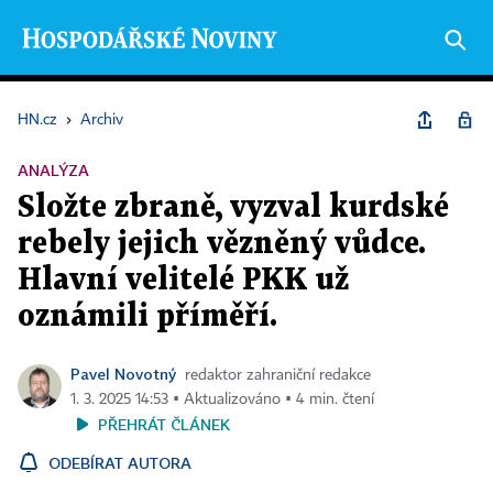
HN.cz
›
Archiv
ANALÝZA
Složte zbraně, vyzval kurdské
rebely jejich vězněný vůdce.
Hlavní velitelé PKK už
oznámili příměří.
Pavel Novotný
redaktor zahraniční redakce
1. 3. 2025 14:53 ▪ Aktualizováno ▪ 4 min. čtení
PŘEHRÁT ČLÁNEK
ODEBÍRAT AUTORA