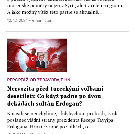
mocenské poměry nejen v Sýrii, ale i v celém regionu.
A jako možný vítěz této partie se aktuálně...
10. 12. 2024 ▪ 4 min. čtení
REPORTÁŽ OD ZPRAVODAJE HN
Nervozita před tureckými volbami
desetiletí: Co když padne po dvou
dekádách sultán Erdogan?
K násilí se neuchýlíme, i kdybychom prohráli, tvrdí
poslanec vládní strany prezidenta Recepa Tayyipa
Erdogana. Hrozí Evropě po volbách, o...