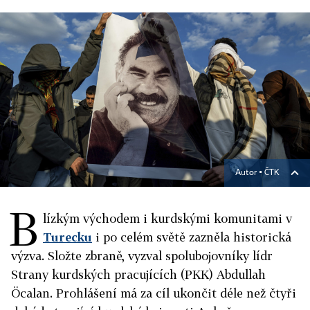
Autor ▪
ČTK
B
lízkým východem i kurdskými komunitami v
Turecku
i po celém světě zazněla historická
výzva. Složte zbraně, vyzval spolubojovníky lídr
Strany kurdských pracujících (PKK) Abdullah
Öcalan. Prohlášení má za cíl ukončit déle než čtyři