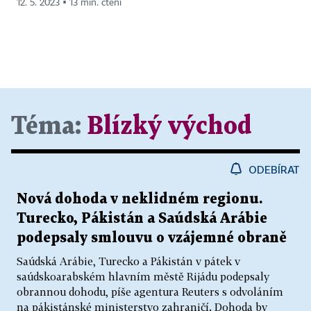
12. 5. 2023 ▪ 13 min. čtení
Téma:
Blízký východ
ODEBÍRAT
Nová dohoda v neklidném regionu.
Turecko, Pákistán a Saúdská Arábie
podepsaly smlouvu o vzájemné obraně
Saúdská Arábie, Turecko a Pákistán v pátek v
saúdskoarabském hlavním městě Rijádu podepsaly
obrannou dohodu, píše agentura Reuters s odvoláním
na pákistánské ministerstvo zahraničí. Dohoda by