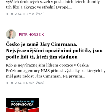
vyšších úrokových sazeb v posledních letech tlumily
trh fúzí a akvizic ve střední Evropě....
10. 8. 2026 ▪ 3 min. čtení
PETR HONZEJK
Česko je země Járy Cimrmana.
Nejvýraznějšími opozičními politiky jsou
podle lidí ti, kteří jim vládnou
Kdo je nejvýraznějším lídrem opozice v Česku?
Průzkum agentury NMS přinesl výsledky, ze kterých by
měl jistě radost Jára Cimrman. Na prvním...
10. 8. 2026 ▪ 4 min. čtení