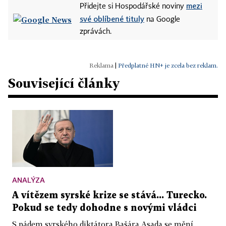
mezi
Přidejte si Hospodářské noviny
své oblíbené tituly
na Google
zprávách.
|
Předplatné HN+ je zcela bez reklam.
Související články
ANALÝZA
A vítězem syrské krize se stává... Turecko.
Pokud se tedy dohodne s novými vládci
S pádem syrského diktátora Bašára Asada se mění