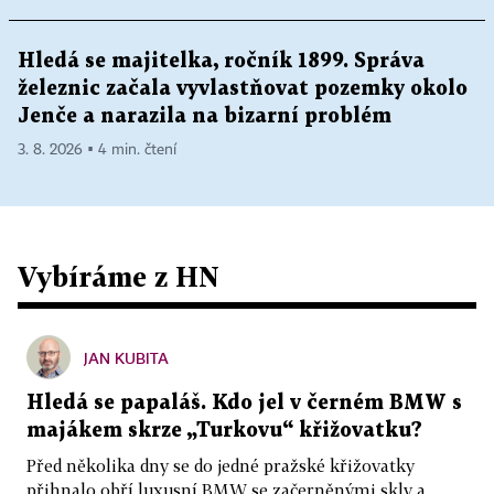
Hledá se majitelka, ročník 1899. Správa
železnic začala vyvlastňovat pozemky okolo
Jenče a narazila na bizarní problém
3. 8. 2026 ▪ 4 min. čtení
Vybíráme z HN
JAN KUBITA
Hledá se papaláš. Kdo jel v černém BMW s
majákem skrze „Turkovu“ křižovatku?
Před několika dny se do jedné pražské křižovatky
přihnalo obří luxusní BMW se začerněnými skly a