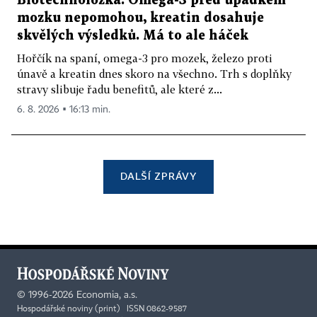
Biotechnoložka: Omega-3 před úpadkem
mozku nepomohou, kreatin dosahuje
skvělých výsledků. Má to ale háček
Hořčík na spaní, omega-3 pro mozek, železo proti
únavě a kreatin dnes skoro na všechno. Trh s doplňky
stravy slibuje řadu benefitů, ale které z...
6. 8. 2026 ▪ 16:13 min.
DALŠÍ ZPRÁVY
©
1996-2026
Economia, a.s.
Hospodářské noviny (print) ISSN 0862-9587