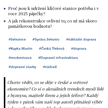
Proč jsou k udržení klíčové stanice potřeba i v
roce 2025 páječky?
A jak rekonstrukce ovlivní to, co už má skoro
památkovou hodnotu?
#železnice
#Správa železnic
#nákladní doprava
#Kupka Martin
#Česká Třebová
#doprava
#modernizace
#Dopravní infrastruktura
#dopravní stavby
#nádraží
Chcete vědět, co se děje v české a světové
ekonomice? Co si o aktuálních trendech myslí lidé
z byznysu, majitelé firem a jejich šéfové? Každý
týden v pátek vám naši top autoři přinášejí výběr