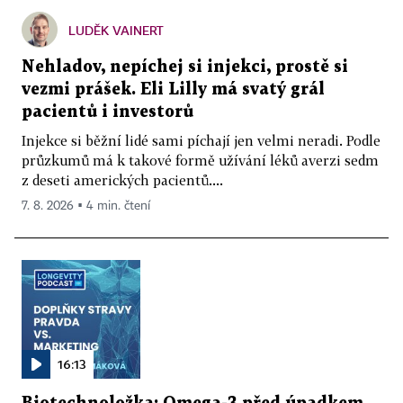
LUDĚK VAINERT
Nehladov, nepíchej si injekci, prostě si
vezmi prášek. Eli Lilly má svatý grál
pacientů i investorů
Injekce si běžní lidé sami píchají jen velmi neradi. Podle
průzkumů má k takové formě užívání léků averzi sedm
z deseti amerických pacientů....
7. 8. 2026 ▪ 4 min. čtení
16:13