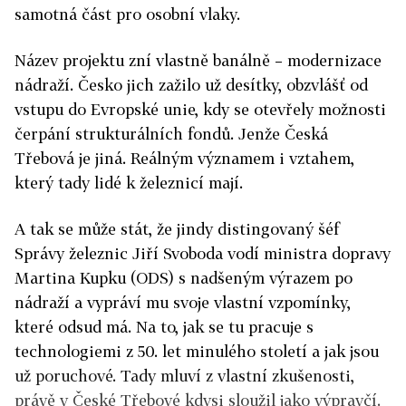
samotná část pro osobní vlaky.
Název projektu zní vlastně banálně – modernizace
nádraží. Česko jich zažilo už desítky, obzvlášť od
vstupu do Evropské unie, kdy se otevřely možnosti
čerpání strukturálních fondů. Jenže Česká
Třebová je jiná. Reálným významem i vztahem,
který tady lidé k železnicí mají.
A tak se může stát, že jindy distingovaný šéf
Správy železnic Jiří Svoboda vodí ministra dopravy
Martina Kupku (ODS) s nadšeným výrazem po
nádraží a vypráví mu svoje vlastní vzpomínky,
které odsud má. Na to, jak se tu pracuje s
technologiemi z 50. let minulého století a jak jsou
už poruchové. Tady mluví z vlastní zkušenosti,
právě v České Třebové kdysi sloužil jako výpravčí.