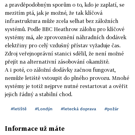
a pravděpodobným sporům o to, kdo je zaplatí, se
mezitím ptá, jak je možné, že tak klíčová
infrastruktura může zcela selhat bez záložních
systémů. Podle BBC Heathrow zálohu pro klíčové
systémy má, ale zprovoznění náhradních dodávek
elektřiny pro celý vzdušný přístav vyžaduje čas.
Zdroj veřejnoprávní stanici sdělil, že není možné
přejít na alternativní zásobování okamžitě.
A i poté, co záložní dodávky začnou fungovat,
nemůže letiště vstoupit do plného provozu. Mnohé
systémy je totiž nejprve nutné restartovat a ověřit
jejich řádný a stabilní chod.
#letiště
#Londýn
#letecká doprava
#požár
Informace už máte