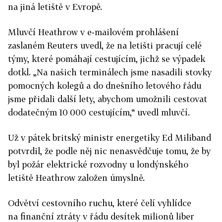
na jiná letiště v Evropě.
Mluvčí Heathrow v e‑mailovém prohlášení
zaslaném Reuters uvedl, že na letišti pracují celé
týmy, které pomáhají cestujícím, jichž se výpadek
dotkl. „Na našich terminálech jsme nasadili stovky
pomocných kolegů a do dnešního letového řádu
jsme přidali další lety, abychom umožnili cestovat
dodatečným 10 000 cestujícím,“ uvedl mluvčí.
Už v pátek britský ministr energetiky Ed Miliband
potvrdil, že podle něj nic nenasvědčuje tomu, že by
byl požár elektrické rozvodny u londýnského
letiště Heathrow založen úmyslně.
Odvětví cestovního ruchu, které čelí vyhlídce
na finanční ztráty v řádu desítek milionů liber