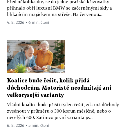
Před několika dny se do jedné pražské křižovatky
přihnalo obří luxusní BMW se začerněnými skly a
blikajícím majáčkem na střeše. Na červenou...
4. 8. 2026 ▪ 6 min. čtení
Koalice bude řešit, kolik přidá
důchodcům. Motoristé neodmítají ani
velkorysejší varianty
Vládní koalice bude příští týden řešit, zda má důchody
zvednout v průměru o 300 korun měsíčně, nebo o
necelých 600. Zatímco první varianta je...
6. 8. 2026 ▪ 5 min. čtení