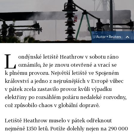
Autor ▪
Reuters
L
ondýnské letiště Heathrow v sobotu ráno
oznámilo, že je znovu otevřené a vrací se
k plnému provozu. Největší letiště ve Spojeném
království a jedno z nejrušnějších v Evropě vůbec
v pátek zcela zastavilo provoz kvůli výpadku
elektřiny po rozsáhlém požáru nedaleké rozvodny,
což způsobilo chaos v globální dopravě.
Letiště Heathrow muselo v pátek odřeknout
nejméně 1350 letů. Potíže dolehly nejen na 290 000