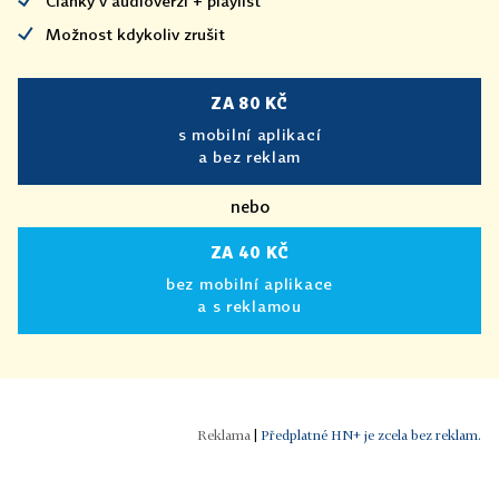
Články v audioverzi + playlist
Možnost kdykoliv zrušit
ZA 80 KČ
s mobilní aplikací
a bez reklam
nebo
ZA 40 KČ
bez mobilní aplikace
a s reklamou
|
Předplatné HN+ je zcela bez reklam.