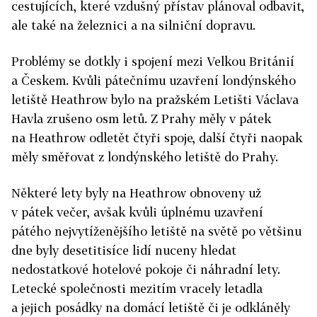
cestujících, které vzdušný přístav plánoval odbavit,
ale také na železnici a na silniční dopravu.
Problémy se dotkly i spojení mezi Velkou Británií
a Českem. Kvůli pátečnímu uzavření londýnského
letiště Heathrow bylo na pražském Letišti Václava
Havla zrušeno osm letů. Z Prahy měly v pátek
na Heathrow odletět čtyři spoje, další čtyři naopak
měly směřovat z londýnského letiště do Prahy.
Některé lety byly na Heathrow obnoveny už
v pátek večer, avšak kvůli úplnému uzavření
pátého nejvytíženějšího letiště na světě po většinu
dne byly desetitisíce lidí nuceny hledat
nedostatkové hotelové pokoje či náhradní lety.
Letecké společnosti mezitím vracely letadla
a jejich posádky na domácí letiště či je odkláněly