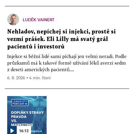
LUDĚK VAINERT
Nehladov, nepíchej si injekci, prostě si
vezmi prášek. Eli Lilly má svatý grál
pacientů i investorů
Injekce si běžní lidé sami píchají jen velmi neradi. Podle
průzkumů má k takové formě užívání léků averzi sedm
z deseti amerických pacientů....
6. 8. 2026 ▪ 4 min. čtení
16:13