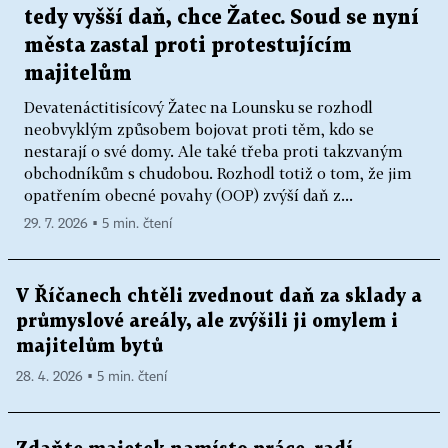
tedy vyšší daň, chce Žatec. Soud se nyní
města zastal proti protestujícím
majitelům
Devatenáctitisícový Žatec na Lounsku se rozhodl
neobvyklým způsobem bojovat proti těm, kdo se
nestarají o své domy. Ale také třeba proti takzvaným
obchodníkům s chudobou. Rozhodl totiž o tom, že jim
opatřením obecné povahy (OOP) zvýší daň z...
29. 7. 2026 ▪ 5 min. čtení
V Říčanech chtěli zvednout daň za sklady a
průmyslové areály, ale zvýšili ji omylem i
majitelům bytů
28. 4. 2026 ▪ 5 min. čtení