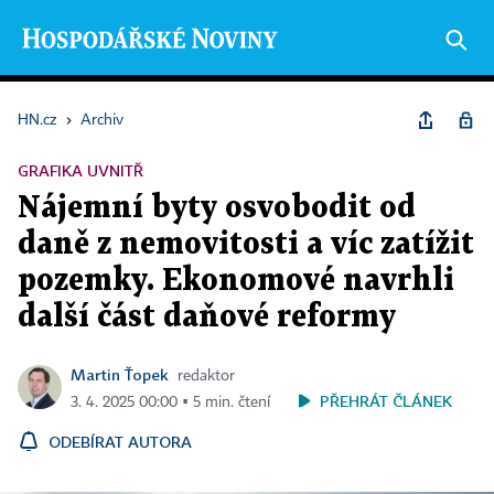
HN.cz
›
Archiv
GRAFIKA UVNITŘ
Nájemní byty osvobodit od
daně z nemovitosti a víc zatížit
pozemky. Ekonomové navrhli
další část daňové reformy
Martin Ťopek
redaktor
PŘEHRÁT ČLÁNEK
3. 4. 2025 00:00 ▪ 5 min. čtení
ODEBÍRAT AUTORA