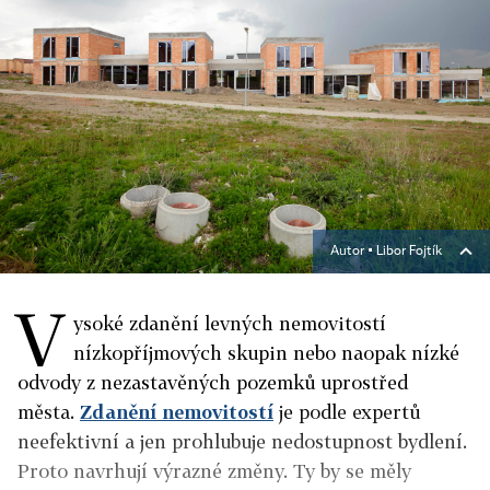
Autor ▪
Libor Fojtík
V
ysoké zdanění levných nemovitostí
nízkopříjmových skupin nebo naopak nízké
odvody z nezastavěných pozemků uprostřed
města.
Zdanění nemovitostí
je podle expertů
neefektivní a jen prohlubuje nedostupnost bydlení.
Proto navrhují výrazné změny.
Ty by se měly