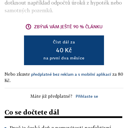
dotknout například odpočtů úroků z hypoték nebo
samotných pozemků.
ZBÝVÁ VÁM JEŠTĚ 90 % ČLÁNKU
Číst dál za
40 Kč
na první dva měsíce
Nebo zkuste
za 80
předplatné bez reklam a s mobilní aplikací
Kč.
Máte již předplatné?
Přihlaste se
Co se dočtete dál
Proč je česká daň z nemovitosti neefektivní.