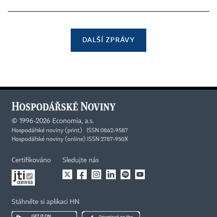
DALŠÍ ZPRÁVY
©
1996-2026
Economia, a.s.
Hospodářské noviny (print) ISSN 0862-9587
Hospodářské noviny (online) ISSN 2787-950X
Certifikováno
Sledujte nás
Stáhněte si aplikaci HN