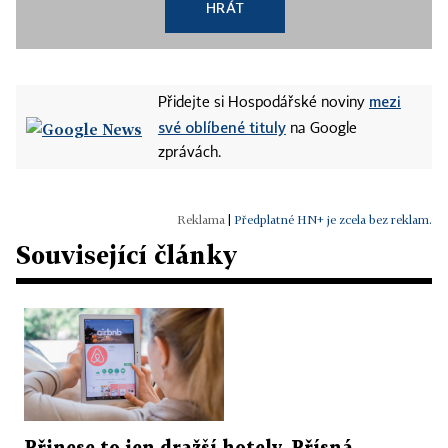
HRÁT
mezi
Přidejte si Hospodářské noviny
své oblíbené tituly
na Google
zprávách.
|
Předplatné HN+ je zcela bez reklam.
Související články