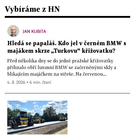
Vybíráme z HN
JAN KUBITA
Hledá se papaláš. Kdo jel v černém BMW s
majákem skrze „Turkovu“ křižovatku?
Před několika dny se do jedné pražské křižovatky
přihnalo obří luxusní BMW se začerněnými skly a
blikajícím majáčkem na střeše. Na červenou...
4. 8. 2026 ▪ 6 min. čtení