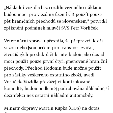
„Nákladní vozidla bez rozdílu vezeného nákladu
budou moci pro vjezd na území ČR použít pouze
pět hraničních přechodů se Slovenskem,“ potvrdil
zpřísnění podmínek mluvčí SVS Petr Vorlíček.
Veterinární správa upřesnila, že přepravci, kteří
vezou nebo jsou určeni pro transport zvířat,
živočišných produktů či krmiv, budou jako dosud
moci použít pouze první čtyři jmenované hraniční
přechody. Přechod Hodonín bude možné použít
pro zásilky veškerého ostatního zboží, uvedl
Vorlíček. Vozidla převážející kontrolované
komodity budou podle něj podrobována důkladnější
dezinfekci než ostatní nákladní automobily.
Ministr dopravy Martin Kupka (ODS) na dotaz