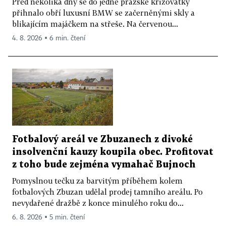
Před několika dny se do jedné pražské křižovatky
přihnalo obří luxusní BMW se začerněnými skly a
blikajícím majáčkem na střeše. Na červenou...
4. 8. 2026 ▪ 6 min. čtení
Fotbalový areál ve Zbuzanech z divoké
insolvenční kauzy koupila obec. Profitovat
z toho bude zejména vymahač Bujnoch
Pomyslnou tečku za barvitým příběhem kolem
fotbalových Zbuzan udělal prodej tamního areálu. Po
nevydařené dražbě z konce minulého roku do...
6. 8. 2026 ▪ 5 min. čtení