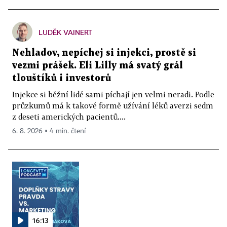
LUDĚK VAINERT
Nehladov, nepíchej si injekci, prostě si
vezmi prášek. Eli Lilly má svatý grál
tlouštíků i investorů
Injekce si běžní lidé sami píchají jen velmi neradi. Podle
průzkumů má k takové formě užívání léků averzi sedm
z deseti amerických pacientů....
6. 8. 2026 ▪ 4 min. čtení
16:13