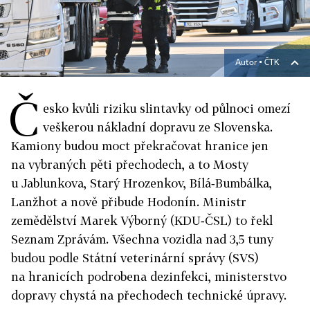
Autor ▪
ČTK
Č
esko kvůli riziku slintavky od půlnoci omezí
veškerou nákladní dopravu ze Slovenska.
Kamiony budou moct překračovat hranice jen
na vybraných pěti přechodech, a to Mosty
u Jablunkova, Starý Hrozenkov, Bílá‑Bumbálka,
Lanžhot a nově přibude Hodonín. Ministr
zemědělství Marek Výborný (KDU‑ČSL) to řekl
Seznam Zprávám. Všechna vozidla nad 3,5 tuny
budou podle Státní veterinární správy (SVS)
na hranicích podrobena dezinfekci, ministerstvo
dopravy chystá na přechodech technické úpravy.