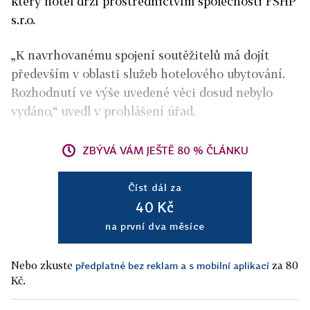
který hotel drží prostřednictvím společnosti FSHP
s.r.o.
„K navrhovanému spojení soutěžitelů má dojít
především v oblasti služeb hotelového ubytování.
Rozhodnutí ve výše uvedené věci dosud nebylo
vydáno,“ uvedl v prohlášení úřad.
ZBÝVÁ VÁM JEŠTĚ 80 % ČLÁNKU
Číst dál za
40 Kč
na první dva měsíce
Nebo zkuste
za 80
předplatné bez reklam a s mobilní aplikací
Kč.