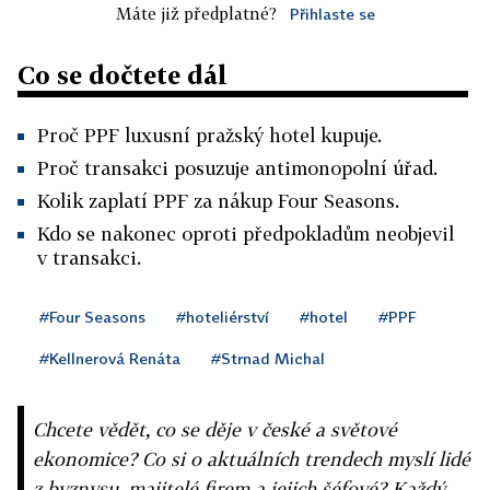
Máte již předplatné?
Přihlaste se
Co se dočtete dál
Proč PPF luxusní pražský hotel kupuje.
Proč transakci posuzuje antimonopolní úřad.
Kolik zaplatí PPF za nákup Four Seasons.
Kdo se nakonec oproti předpokladům neobjevil
v transakci.
#Four Seasons
#hoteliérství
#hotel
#PPF
#Kellnerová Renáta
#Strnad Michal
Chcete vědět, co se děje v české a světové
ekonomice? Co si o aktuálních trendech myslí lidé
z byznysu, majitelé firem a jejich šéfové? Každý