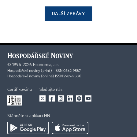
DALŠÍ ZPRÁVY
©
1996-2026
Economia, a.s.
Hospodářské noviny (print) ISSN 0862-9587
Hospodářské noviny (online) ISSN 2787-950X
Certifikováno
Sledujte nás
Stáhněte si aplikaci HN