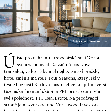
Autor ▪
Four Seasons
Ú
řad pro ochranu hospodářské soutěže na
svém webu uvedl, že začíná posuzovat
transakci, ve které by měl nejluxusnější pražský
hotel změnit majitele. Four Seasons, který leží v
těsné blízkosti Karlova mostu, chce koupit největší
tuzemská finanční skupina PPF prostřednictvím
své společnosti PPF Real Estate. Na prodávající
straně je newyorský fond Northwood Investors,