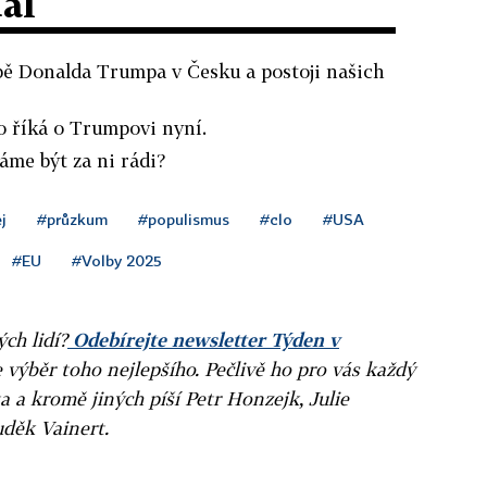
dál
bě Donalda Trumpa v Česku a postoji našich
co říká o Trumpovi nyní.
áme být za ni rádi?
j
#průzkum
#populismus
#clo
#USA
#EU
#Volby 2025
ých lidí?
Odebírejte newsletter Týden v
e výběr toho nejlepšího. Pečlivě ho pro vás každý
a a kromě jiných píší Petr Honzejk, Julie
uděk Vainert.