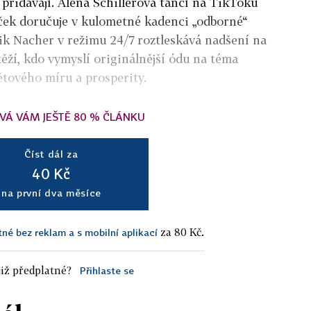
 přidávají. Alena Schillerová tančí na TikToku
íček doručuje v kulometné kadenci „odborné“
k Nacher v režimu 24/7 roztleskává nadšení na
utěží, kdo vymyslí originálnější ódu na téma
tového míru a prosperity.
VÁ VÁM JEŠTĚ 80 % ČLÁNKU
Číst dál za
40 Kč
na první dva měsíce
za 80 Kč.
tné bez reklam a s mobilní aplikací
iž předplatné?
Přihlaste se