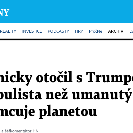
ARCHIV
REALITY
INVESTICE
PODCASTY
HRY
PročNe
D
icky otočil s Trump
pulista než umanutý 
omcuje planetou
a a šéfkomentátor HN