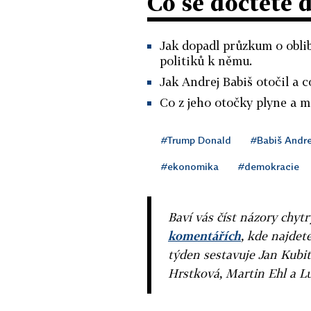
Co se dočtete 
Jak dopadl průzkum o obli
politiků k němu.
Jak Andrej Babiš otočil a 
Co z jeho otočky plyne a m
#Trump Donald
#Babiš Andre
#ekonomika
#demokracie
Baví vás číst názory chytr
komentářích
, kde najdet
týden sestavuje Jan Kubit
Hrstková, Martin Ehl a L