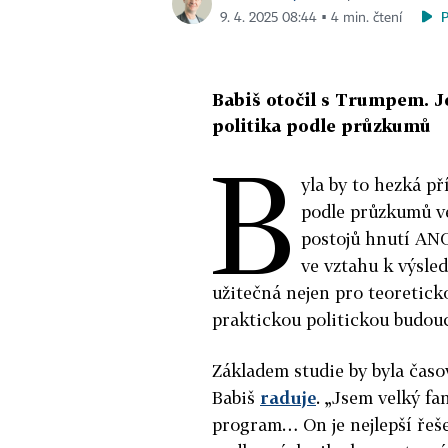
9. 4. 2025 08:44 ▪ 4 min. čtení
Babiš otočil s Trumpem. Je
politika podle průzkumů
B
yla by to hezká př
podle průzkumů v
postojů hnutí AN
ve vztahu k výsle
užitečná nejen pro teoreticko
praktickou politickou budou
Základem studie by byla časo
Babiš
raduje
. „Jsem velký 
program… On je nejlepší řešen