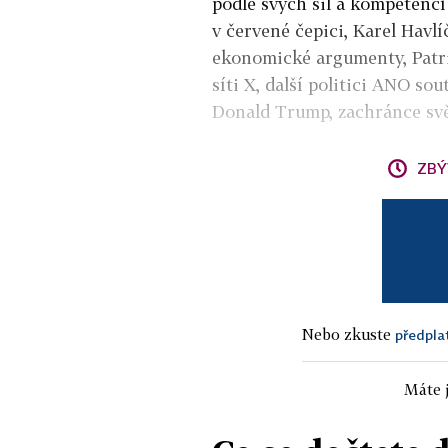
podle svých sil a kompetencí
v červené čepici, Karel Havl
ekonomické argumenty, Patri
síti X, další politici ANO so
Donald Trump, zachránce svě
ZBÝ
Nebo zkuste
předpla
Máte j