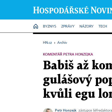
HOME
BYZNYS
ZPRÁVY
NÁZORY
TECH
HN.cz
›
Archiv
KOMENTÁŘ PETRA HONZEJKA
Babiš až kom
gulášový po
kvůli egu l
Petr Honzejk
zástupce šéfredaktor