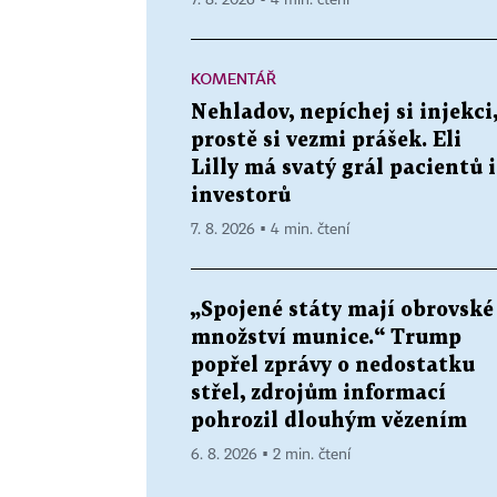
7. 8. 2026 ▪ 4 min. čtení
KOMENTÁŘ
Nehladov, nepíchej si injekci
prostě si vezmi prášek. Eli
Lilly má svatý grál pacientů i
investorů
7. 8. 2026 ▪ 4 min. čtení
„Spojené státy mají obrovské
množství munice.“ Trump
popřel zprávy o nedostatku
střel, zdrojům informací
pohrozil dlouhým vězením
6. 8. 2026 ▪ 2 min. čtení