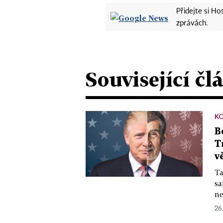
Přidejte si H
zprávách.
Související čl
K
B
T
v
Ta
sa
ne
26