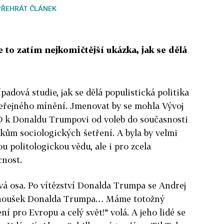
PŘEHRÁT ČLÁNEK
 to zatím nejkomičtější ukázka, jak se dělá
ípadová studie, jak se dělá populistická politika
eřejného mínění. Jmenovat by se mohla Vývoj
O k Donaldu Trumpovi od voleb do současnosti
dkům sociologických šetření. A byla by velmi
u politologickou vědu, ale i pro zcela
cnost.
vá osa. Po vítězství Donalda Trumpa se Andrej
fanoušek Donalda Trumpa… Máme totožný
í pro Evropu a celý svět!“ volá. A jeho lidé se