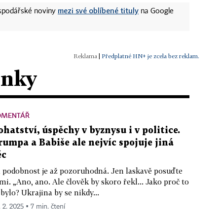
mezi své oblíbené tituly
ospodářské noviny
na Google
|
Předplatné HN+ je zcela bez reklam.
ánky
OMENTÁŘ
ohatství, úspěchy v byznysu i v politice.
rumpa a Babiše ale nejvíc spojuje jiná
ěc
 podobnost je až pozoruhodná. Jen laskavě posuďte
mi. „Ano, ano. Ale člověk by skoro řekl... Jako proč to
bylo? Ukrajina by se nikdy...
. 2. 2025 ▪ 7 min. čtení