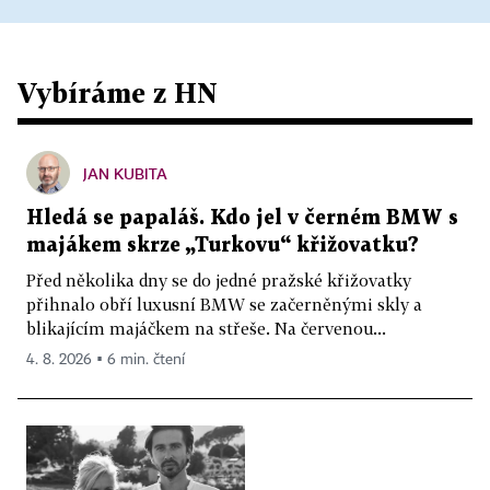
Vybíráme z HN
JAN KUBITA
Hledá se papaláš. Kdo jel v černém BMW s
majákem skrze „Turkovu“ křižovatku?
Před několika dny se do jedné pražské křižovatky
přihnalo obří luxusní BMW se začerněnými skly a
blikajícím majáčkem na střeše. Na červenou...
4. 8. 2026 ▪ 6 min. čtení