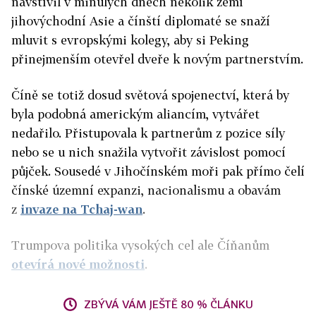
navštívil v minulých dnech několik zemí
jihovýchodní Asie a čínští diplomaté se snaží
mluvit s evropskými kolegy, aby si Peking
přinejmenším otevřel dveře k novým partnerstvím.
Číně se totiž dosud světová spojenectví, která by
byla podobná americkým aliancím, vytvářet
nedařilo. Přistupovala k partnerům z pozice síly
nebo se u nich snažila vytvořit závislost pomocí
půjček. Sousedé v Jihočínském moři pak přímo čelí
čínské územní expanzi, nacionalismu a obavám
z
invaze na Tchaj-wan
.
Trumpova politika vysokých cel ale Číňanům
otevírá nové možnosti
.
ZBÝVÁ VÁM JEŠTĚ 80 % ČLÁNKU