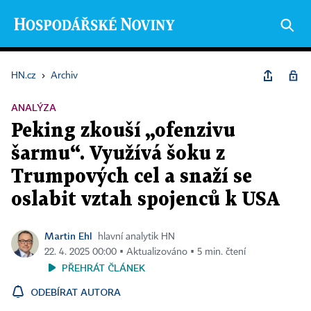
HN.cz
›
Archiv
ANALÝZA
Peking zkouší „ofenzivu
šarmu“. Využívá šoku z
Trumpových cel a snaží se
oslabit vztah spojenců k USA
Martin Ehl
hlavní analytik HN
22. 4. 2025 00:00 ▪ Aktualizováno ▪ 5 min. čtení
PŘEHRÁT ČLÁNEK
ODEBÍRAT AUTORA