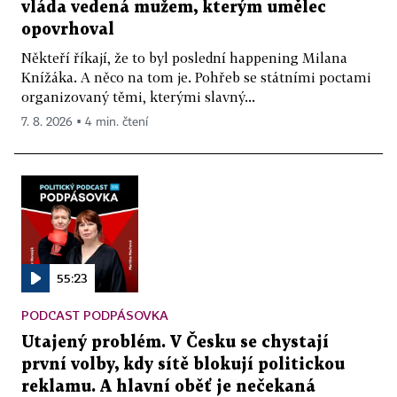
vláda vedená mužem, kterým umělec
opovrhoval
Někteří říkají, že to byl poslední happening Milana
Knížáka. A něco na tom je. Pohřeb se státními poctami
organizovaný těmi, kterými slavný...
7. 8. 2026 ▪ 4 min. čtení
55:23
PODCAST PODPÁSOVKA
Utajený problém. V Česku se chystají
první volby, kdy sítě blokují politickou
reklamu. A hlavní oběť je nečekaná