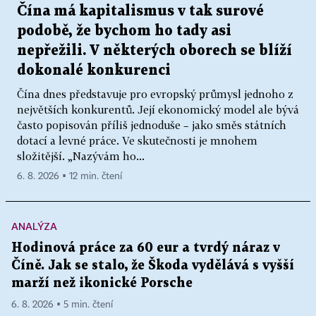
Čína má kapitalismus v tak surové
podobě, že bychom ho tady asi
nepřežili. V některých oborech se blíží
dokonalé konkurenci
Čína dnes představuje pro evropský průmysl jednoho z
největších konkurentů. Její ekonomický model ale bývá
často popisován příliš jednoduše – jako směs státních
dotací a levné práce. Ve skutečnosti je mnohem
složitější. „Nazývám ho...
6. 8. 2026 ▪ 12 min. čtení
ANALÝZA
Hodinová práce za 60 eur a tvrdý náraz v
Číně. Jak se stalo, že Škoda vydělává s vyšší
marží než ikonické Porsche
6. 8. 2026 ▪ 5 min. čtení