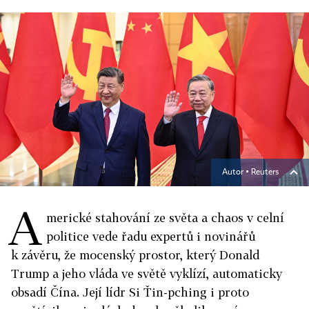
Autor ▪
Reuters
A
merické stahování ze světa a chaos v celní
politice vede řadu expertů i novinářů
k závěru, že mocenský prostor, který Donald
Trump a jeho vláda ve světě vyklízí, automaticky
obsadí Čína. Její lídr Si Ťin-pching i proto