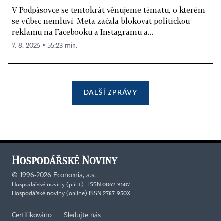
V Podpásovce se tentokrát věnujeme tématu, o kterém
se vůbec nemluví. Meta začala blokovat politickou
reklamu na Facebooku a Instagramu a...
7. 8. 2026 ▪ 55:23 min.
DALŠÍ ZPRÁVY
©
1996-2026
Economia, a.s.
Hospodářské noviny (print) ISSN 0862-9587
Hospodářské noviny (online) ISSN 2787-950X
Certifikováno
Sledujte nás