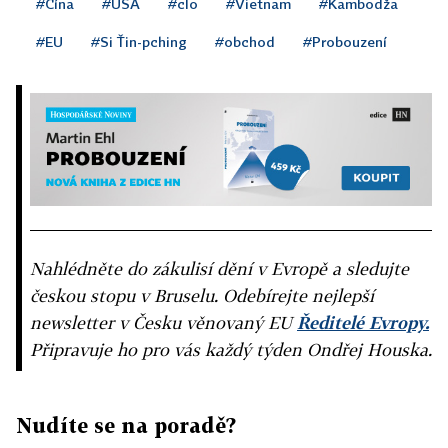
#Čína
#USA
#clo
#Vietnam
#Kambodža
#EU
#Si Ťin-pching
#obchod
#Probouzení
Nahlédněte do zákulisí dění v Evropě a sledujte
českou stopu v Bruselu. Odebírejte nejlepší
newsletter v Česku věnovaný EU
Ředitelé Evropy.
Připravuje ho pro vás každý týden Ondřej Houska.
Nudíte se na poradě?