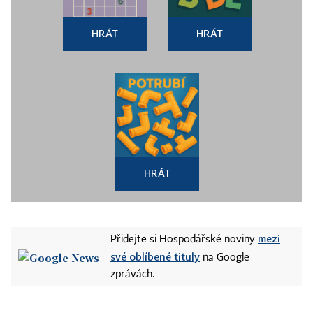
HRÁT
HRÁT
HRÁT
mezi
Přidejte si Hospodářské noviny
své oblíbené tituly
na Google
zprávách.