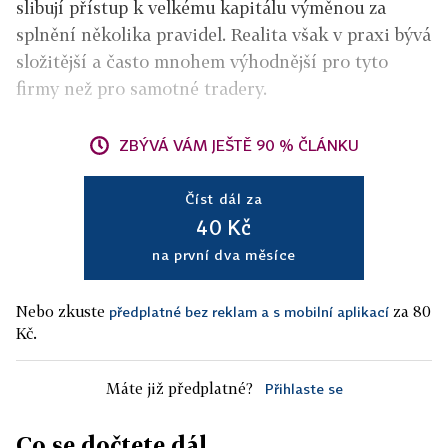
slibují přístup k velkému kapitálu výměnou za
splnění několika pravidel. Realita však v praxi bývá
složitější a
často mnohem výhodnější pro tyto
firmy než pro samotné tradery.
ZBÝVÁ VÁM JEŠTĚ 90 % ČLÁNKU
Číst dál za
40 Kč
na první dva měsíce
Nebo zkuste
za 80
předplatné bez reklam a s mobilní aplikací
Kč.
Máte již předplatné?
Přihlaste se
Co se dočtete dál