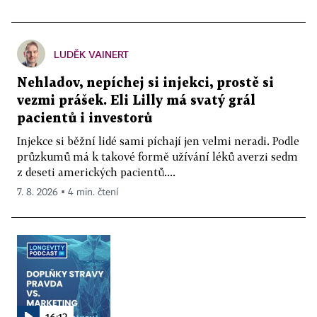
LUDĚK VAINERT
Nehladov, nepíchej si injekci, prostě si
vezmi prášek. Eli Lilly má svatý grál
pacientů i investorů
Injekce si běžní lidé sami píchají jen velmi neradi. Podle
průzkumů má k takové formě užívání léků averzi sedm
z deseti amerických pacientů....
7. 8. 2026 ▪ 4 min. čtení
16:13