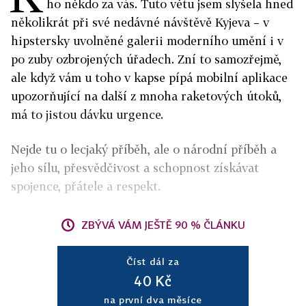
ho někdo za vás. Tuto větu jsem slyšela hned
několikrát při své nedávné návštěvě Kyjeva – v
hipstersky uvolněné galerii moderního umění i v
po zuby ozbrojených úřadech. Zní to samozřejmě,
ale když vám u toho v kapse pípá mobilní aplikace
upozorňující na další z mnoha raketových útoků,
má to jistou dávku urgence.
Nejde tu o lecjaký příběh, ale o národní příběh a
jeho sílu, přesvědčivost a schopnost získávat
spojence, přátele a respekt.
ZBÝVÁ VÁM JEŠTĚ 90 % ČLÁNKU
Číst dál za
40 Kč
na první dva měsíce