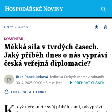
HN.cz
›
Archiv
KOMENTÁŘ
Měkká síla v tvrdých časech.
Jaký příběh dnes o nás vypráví
česká veřejná diplomacie?
Jitka Pánek Jurková
ředitelka Českých center v zahraničí
PŘEHRÁT ČLÁNEK
30. 4. 2025 00:00 ▪ 5 min. čtení
ODEBÍRAT AUTORKU
K
dyž neřeknete svůj příběh sami, odvypráví