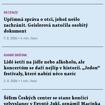
RECENZE
Upřímná zpráva o otci, jehož nešlo
zachránit. Geislerová natočila osobitý
dokument
7. 8. 2026 ▪ 4 min. čtení
RANNÍ BRÍFINK
Lidé šetří na jídle nebo alkoholu, ale
koncertům se daří nejlíp v historii. „Jedou“
festivaly, které nabízí něco navíc
5. 8. 2026 ▪ 1 min. čtení
Šéfem Českých center se stane končící
velvyslanec v Egyptě Jukl, oznámil Macinka