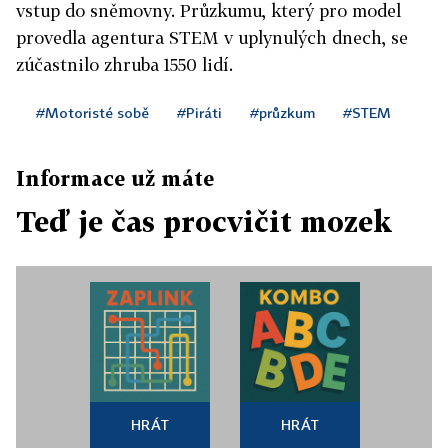
vstup do sněmovny. Průzkumu, který pro model
provedla agentura STEM v uplynulých dnech, se
zúčastnilo zhruba 1550 lidí.
#Motoristé sobě
#Piráti
#průzkum
#STEM
Informace už máte
Teď je čas procvičit mozek
HRÁT
HRÁT