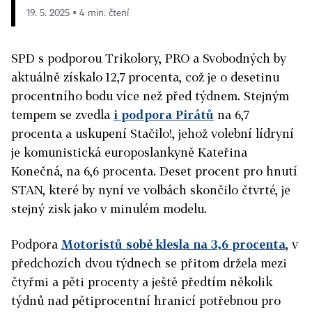
19. 5. 2025 ▪ 4 min. čtení
SPD s podporou Trikolory, PRO a Svobodných by
aktuálně získalo 12,7 procenta, což je o desetinu
procentního bodu více než před týdnem. Stejným
tempem se zvedla
i podpora Pirátů
na 6,7
procenta a uskupení Stačilo!, jehož volební lídryní
je komunistická europoslankyně Kateřina
Konečná, na 6,6 procenta. Deset procent pro hnutí
STAN, které by nyní ve volbách skončilo čtvrté, je
stejný zisk jako v minulém modelu.
Podpora
Motoristů sobě klesla na 3,6 procenta
, v
předchozích dvou týdnech se přitom držela mezi
čtyřmi a pěti procenty a ještě předtím několik
týdnů nad pětiprocentní hranicí potřebnou pro