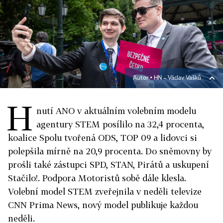
Autor ▪
HN – Václav Vašků
H
nutí ANO v aktuálním volebním modelu
agentury STEM posílilo na 32,4 procenta,
koalice Spolu tvořená ODS, TOP 09 a lidovci si
polepšila mírně na 20,9 procenta. Do sněmovny by
prošli také zástupci SPD, STAN, Pirátů a uskupení
Stačilo!. Podpora Motoristů sobě dále klesla.
Volební model STEM zveřejnila v neděli televize
CNN Prima News, nový model publikuje každou
neděli.