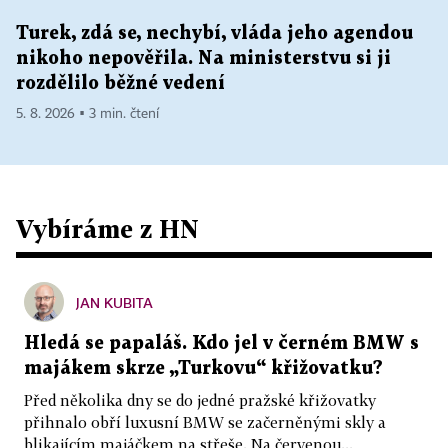
Turek, zdá se, nechybí, vláda jeho agendou
nikoho nepověřila. Na ministerstvu si ji
rozdělilo běžné vedení
5. 8. 2026 ▪ 3 min. čtení
Vybíráme z HN
JAN KUBITA
Hledá se papaláš. Kdo jel v černém BMW s
majákem skrze „Turkovu“ křižovatku?
Před několika dny se do jedné pražské křižovatky
přihnalo obří luxusní BMW se začerněnými skly a
blikajícím majáčkem na střeše. Na červenou...