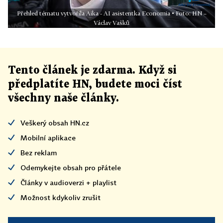
Přehled tématu vytvořila Aika - AI asistentka Economia • Foto: HN –
Václav Vašků
Tento článek
je
zdarma. Když si
předplatíte HN, budete moci číst
všechny naše články
.
Veškerý obsah HN.cz
Mobilní aplikace
Bez reklam
Odemykejte obsah pro přátele
Články v audioverzi + playlist
Možnost kdykoliv zrušit