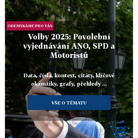
ODEMYKÁME PRO VÁS
Volby 2025: Povolební
vyjednávání ANO, SPD a
Motoristů
Data, čísla, kontext, citáty, klíčové
okamžiky, grafy, přehledy ...
VŠE O TÉMATU