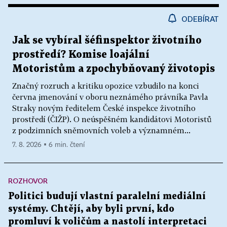
ODEBÍRAT
Jak se vybíral šéfinspektor životního
prostředí? Komise loajální
Motoristům a zpochybňovaný životopis
Značný rozruch a kritiku opozice vzbudilo na konci
června jmenování v oboru neznámého právníka Pavla
Straky novým ředitelem České inspekce životního
prostředí (ČIŽP). O neúspěšném kandidátovi Motoristů
z podzimních sněmovních voleb a významném...
7. 8. 2026 ▪ 6 min. čtení
ROZHOVOR
Politici budují vlastní paralelní mediální
systémy. Chtějí, aby byli první, kdo
promluví k voličům a nastolí interpretaci