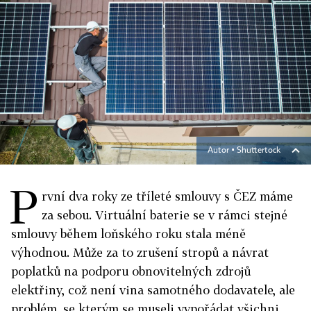
Autor ▪
Shuttertock
P
rvní dva roky ze tříleté smlouvy s ČEZ máme
za sebou. Virtuální baterie se v rámci stejné
smlouvy během loňského roku stala méně
výhodnou. Může za to zrušení stropů a návrat
poplatků na podporu obnovitelných zdrojů
elektřiny, což není vina samotného dodavatele, ale
problém, se kterým se museli vypořádat všichni.