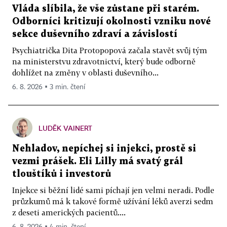
Vláda slíbila, že vše zůstane při starém.
Odborníci kritizují okolnosti vzniku nové
sekce duševního zdraví a závislostí
Psychiatrička Dita Protopopová začala stavět svůj tým
na ministerstvu zdravotnictví, který bude odborně
dohlížet na změny v oblasti duševního...
6. 8. 2026 ▪ 3 min. čtení
LUDĚK VAINERT
Nehladov, nepíchej si injekci, prostě si
vezmi prášek. Eli Lilly má svatý grál
tlouštíků i investorů
Injekce si běžní lidé sami píchají jen velmi neradi. Podle
průzkumů má k takové formě užívání léků averzi sedm
z deseti amerických pacientů....
6. 8. 2026 ▪ 4 min. čtení