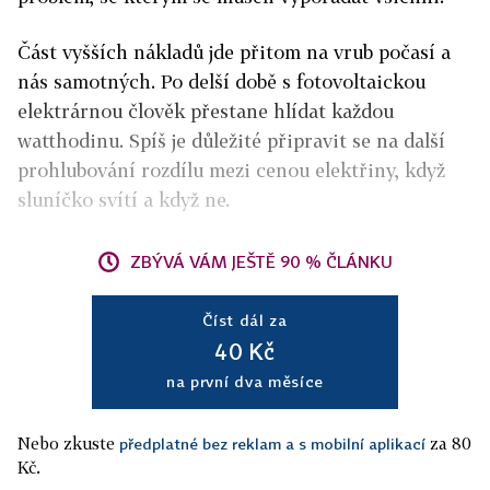
Část vyšších nákladů jde přitom na vrub počasí a
nás samotných. Po delší době s fotovoltaickou
elektrárnou člověk přestane hlídat každou
watthodinu. Spíš je důležité připravit se na další
prohlubování rozdílu mezi cenou elektřiny, když
sluníčko svítí a když ne.
ZBÝVÁ VÁM JEŠTĚ 90 % ČLÁNKU
Číst dál za
40 Kč
na první dva měsíce
Nebo zkuste
za 80
předplatné bez reklam a s mobilní aplikací
Kč.