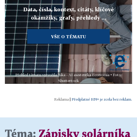
Data, čísla, kontext, citáty, klíčové
okamžiky, grafy, přehledy ...
VŠE O TÉMATU
Přehled tématu vytvořila Aika - AI asistentka Economia • Foto:
Shuttertock
|
Předplatné HN+ je zcela bez reklam.
Téma:
Zápisky solárníka