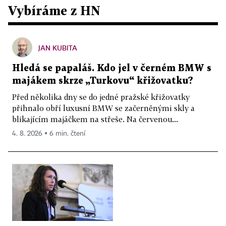
Vybíráme z HN
JAN KUBITA
Hledá se papaláš. Kdo jel v černém BMW s
majákem skrze „Turkovu“ křižovatku?
Před několika dny se do jedné pražské křižovatky
přihnalo obří luxusní BMW se začerněnými skly a
blikajícím majáčkem na střeše. Na červenou...
4. 8. 2026 ▪ 6 min. čtení