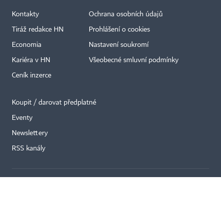
Kontakty
Ochrana osobních údajů
Tiráž redakce HN
Prohlášení o cookies
Economia
Nastavení soukromí
Kariéra v HN
Všeobecné smluvní podmínky
×
Ceník inzerce
Koupit / darovat předplatné
Eventy
Newslettery
RSS kanály
Autorská práva vykonává vydavatel. Bez písemného svolení vydavatele je
zakázáno jakékoli užití částí nebo celku díla, zejména rozmnožování a šíření
jakýmkoli způsobem, mechanickým nebo elektronickým, v českém nebo
jiném jazyce. Bez souhlasu vydavatele je zakázáno též rozmnožování
obsahu pro účely automatizované analýzy textů nebo dat