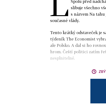
L
Spolu před nadchá
slibuje všechno v
s názvem Na tahu j
současné vlády.
Tento krátký odstaveček je s
týdeník The Economist vybral
ale Polsko. A dal si ho rovno
hrom. Čeští politici zatím ře
nesplnitelné.
ZBÝ