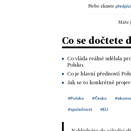
Nebo zkuste
předpla
Máte j
Co se dočtete 
Co vláda reálně udělala pr
Polsko.
Co je hlavní předností Pol
Jak se to konkrétně projevu
#Polsko
#Česko
#ekono
#společnost
#EU
Nahlédněte do zákulisí dě