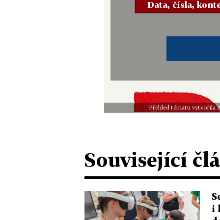
Data, čísla, konte
Přehled tématu vytvořila 
Související čl
S
i