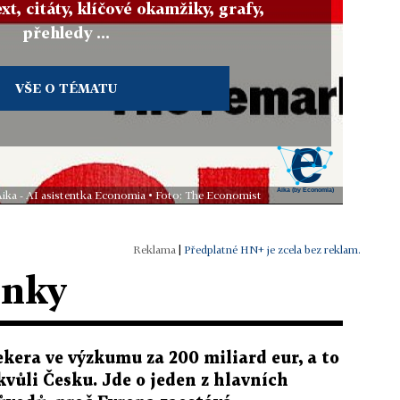
xt, citáty, klíčové okamžiky, grafy,
přehledy ...
VŠE O TÉMATU
Aika - AI asistentka Economia • Foto: The Economist
|
Předplatné HN+ je zcela bez reklam.
ánky
ekera ve výzkumu za 200 miliard eur, a to
 kvůli Česku. Jde o jeden z hlavních