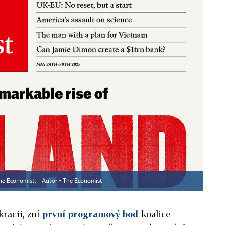
The Economist.
Autor ▪
The Economist
kracii, zní
první programový bod
koalice