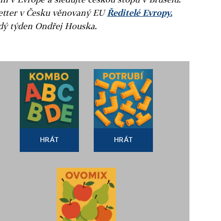
letter v Česku věnovaný EU
Ředitelé Evropy.
ždý týden Ondřej Houska.
HRÁT
HRÁT