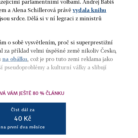
zejícími parlamentními volbami. Andrej Babiš
šem a Alena Schillerová právě
vydala knihu
sou srdce. Dělá si v ní legraci z ministrů
ám o sobě vysvětlením, proč si superprestižní
 za příklad velmi úspěšné země nikoliv Česko,
u
na obálku
, což je pro tuto zemi reklama jako
ší pseudoproblémy a kulturní války a slibují
VÁ VÁM JEŠTĚ 80 % ČLÁNKU
Číst dál za
40 Kč
na první dva měsíce