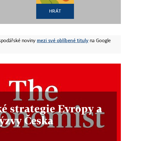
HRÁT
mezi své oblíbené tituly
ospodářské noviny
na Google
 strategie Evropy a
ýzvy Česka