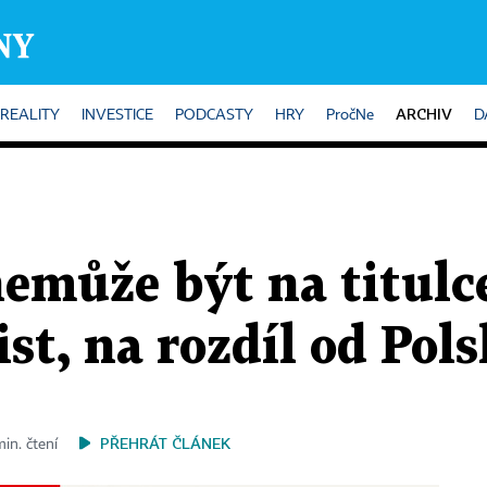
ARCHIV
REALITY
INVESTICE
PODCASTY
HRY
PročNe
D
emůže být na titulc
t, na rozdíl od Pol
PŘEHRÁT ČLÁNEK
min. čtení