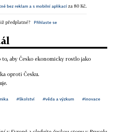
za 80 Kč.
tné bez reklam a s mobilní aplikací
iž předplatné?
Přihlaste se
dál
o to, aby Česko ekonomicky rostlo jako
ska oproti Česku.
je.
mika
#školství
#věda a výzkum
#inovace
ní v Evropě a sledujte českou stopu v Bruselu.