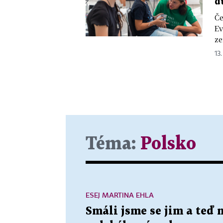
d
Če
Ev
ze
13.
Téma:
Polsko
ESEJ MARTINA EHLA
Smáli jsme se jim a teď 