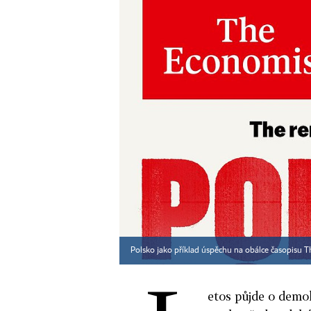
Polsko jako příklad úspěchu na obálce časopisu 
etos půjde o demo