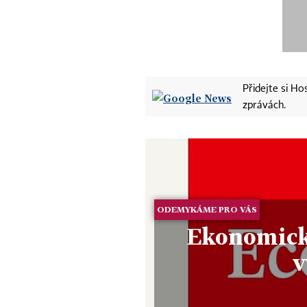
Přidejte si H
zprávách.
ODEMYKÁME PRO VÁS
Ekonomické
v