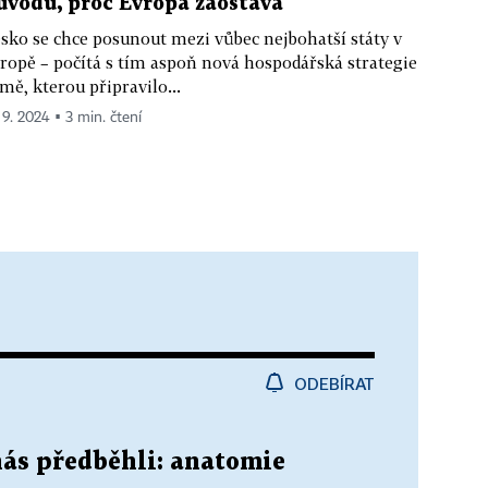
ůvodů, proč Evropa zaostává
sko se chce posunout mezi vůbec nejbohatší státy v
ropě – počítá s tím aspoň nová hospodářská strategie
mě, kterou připravilo...
 9. 2024 ▪ 3 min. čtení
ODEBÍRAT
nás předběhli: anatomie