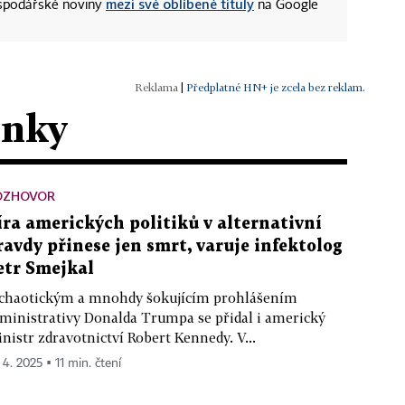
mezi své oblíbené tituly
ospodářské noviny
na Google
|
Předplatné HN+ je zcela bez reklam.
ánky
OZHOVOR
íra amerických politiků v alternativní
ravdy přinese jen smrt, varuje infektolog
etr Smejkal
chaotickým a mnohdy šokujícím prohlášením
ministrativy Donalda Trumpa se přidal i americký
nistr zdravotnictví Robert Kennedy. V...
 4. 2025 ▪ 11 min. čtení