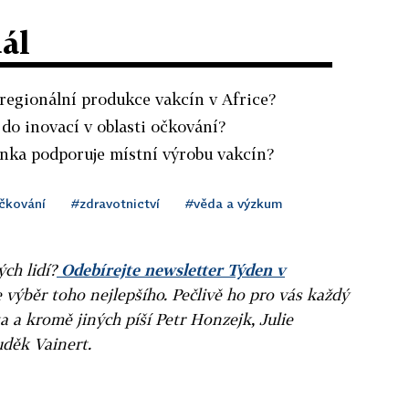
dál
 regionální produkce vakcín v Africe?
 do inovací v oblasti očkování?
anka podporuje místní výrobu vakcín?
čkování
#zdravotnictví
#věda a výzkum
ých lidí?
Odebírejte newsletter Týden v
e výběr toho nejlepšího. Pečlivě ho pro vás každý
a a kromě jiných píší Petr Honzejk, Julie
uděk Vainert.