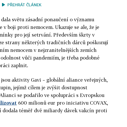
PŘEHRÁT ČLÁNEK
 dala světu zásadní ponaučení o významu
e v boji proti nemocem. Ukazuje se ale, že je
mínky pro její setrvání. Především škrty v
ze strany některých tradičních dárců poškozují
čním nemocem v nejzranitelnějších zemích
t odolnost vůči pandemiím, je třeba podobné
áci zaplnit.
sou aktivity Gavi – globální aliance veřejných,
in, jejímž cílem je zvýšit dostupnost
lianci se podařilo ve spolupráci s Evropskou
lizovat
600 milionů eur pro iniciativu COVAX,
í dodala téměř dvě miliardy dávek vakcín proti