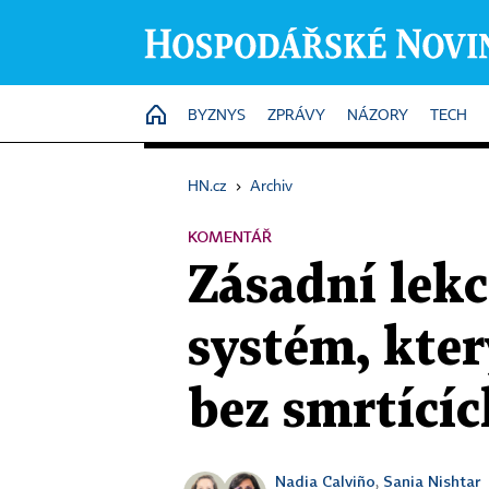
HOME
BYZNYS
ZPRÁVY
NÁZORY
TECH
HN.cz
›
Archiv
KOMENTÁŘ
Zásadní lekc
systém, kte
bez smrtícíc
Nadia Calviño
Sania Nishtar
,