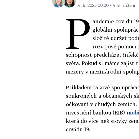
4. 6. 2025 00:00 ▪ 4 min. čtení
P
andemie covidu-19
globální spoluprác
složité udržet pod
rozvojové pomoci 
schopnost předcházet infek
světa. Pokud si máme zajisti
mezery v mezinárodní spolupr
Příkladem takové spolupráce j
soukromých a občanských skup
očkování v chudých zemích. A
investiční bankou (EIB)
mobi
která do více než stovky zem
covidu-19.