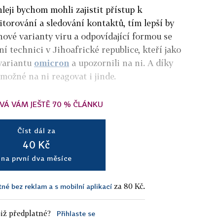
leji bychom mohli zajistit přístup k
torování a sledování kontaktů, tím lepší by
nové varianty viru a odpovídající formou se
ní technici v Jihoafrické republice, kteří jako
 variantu
omicron
a upozornili na ni. A díky
možné na ni reagovat i jinde.
VÁ VÁM JEŠTĚ 70 % ČLÁNKU
Číst dál za
40 Kč
na první dva měsíce
za 80 Kč.
tné bez reklam a s mobilní aplikací
iž předplatné?
Přihlaste se