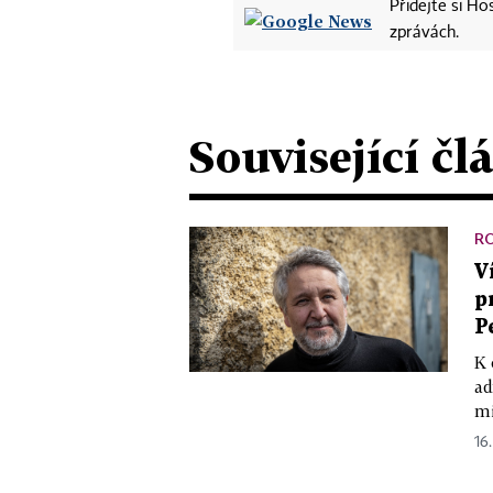
Přidejte si H
zprávách.
Související čl
R
V
p
P
K 
ad
mi
16.