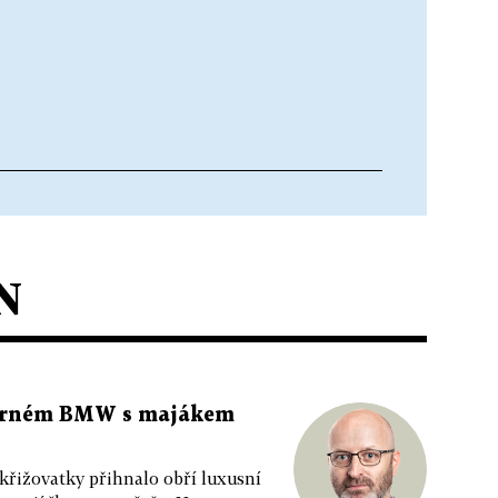
N
 černém BMW s majákem
 křižovatky přihnalo obří luxusní