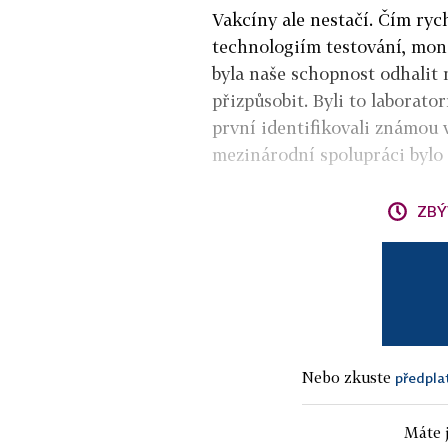
Vakcíny ale nestačí. Čím rych
technologiím testování, moni
byla naše schopnost odhalit 
přizpůsobit. Byli to laborator
první identifikovali známou
mezinárodní spolupráci bylo 
ZBÝ
Nebo zkuste
předpla
Máte j