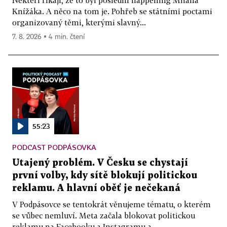
Knížáka. A něco na tom je. Pohřeb se státními poctami
organizovaný těmi, kterými slavný...
7. 8. 2026 ▪ 4 min. čtení
55:23
PODCAST PODPÁSOVKA
Utajený problém. V Česku se chystají
první volby, kdy sítě blokují politickou
reklamu. A hlavní oběť je nečekaná
V Podpásovce se tentokrát věnujeme tématu, o kterém
se vůbec nemluví. Meta začala blokovat politickou
reklamu na Facebooku a Instagramu a...