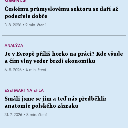
KOMENTÁŘ
Českému průmyslovému sektoru se daří až
podezřele dobře
3. 8. 2026 ▪ 2 min. čtení
ANALÝZA
Je v Evropě příliš horko na práci? Kde všude
a čím vlny veder brzdí ekonomiku
6. 8. 2026 ▪ 4 min. čtení
ESEJ MARTINA EHLA
Smáli jsme se jim a teď nás předběhli:
anatomie polského zázraku
31. 7. 2026 ▪ 8 min. čtení