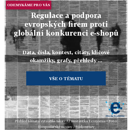
ODEMYKÁME PRO VÁS
Regulace a podpora
evropských firem proti
globální konkurenci e-shopů
Data, čísla, kontext, citáty, klíčové
okamžiky, grafy, přehledy ...
VŠE O TÉMATU
Přehled tématu vytvořila Aika - AI asistentka Economia • Foto:
Hospodářské noviny / Midjourney