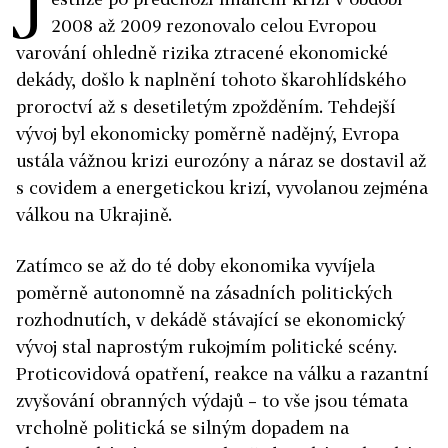
J
2008 až 2009 rezonovalo celou Evropou
varování ohledně rizika ztracené ekonomické
dekády, došlo k naplnění tohoto škarohlídského
proroctví až s desetiletým zpožděním. Tehdejší
vývoj byl ekonomicky poměrně nadějný, Evropa
ustála vážnou krizi eurozóny a náraz se dostavil až
s covidem a energetickou krizí, vyvolanou zejména
válkou na Ukrajině.
Zatímco se až do té doby ekonomika vyvíjela
poměrně autonomně na zásadních politických
rozhodnutích, v dekádě stávající se ekonomický
vývoj stal naprostým rukojmím politické scény.
Proticovidová opatření, reakce na válku a razantní
zvyšování obranných výdajů – to vše jsou témata
vrcholně politická se silným dopadem na