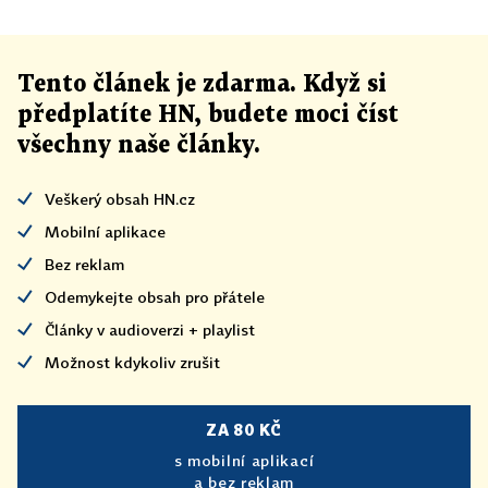
Tento článek
je
zdarma. Když si
předplatíte HN, budete moci číst
všechny naše články
.
Veškerý obsah HN.cz
Mobilní aplikace
Bez reklam
Odemykejte obsah pro přátele
Články v audioverzi + playlist
Možnost kdykoliv zrušit
ZA 80 KČ
s mobilní aplikací
a bez reklam