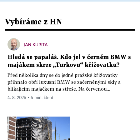
Vybíráme z HN
JAN KUBITA
Hledá se papaláš. Kdo jel v černém BMW s
majákem skrze „Turkovu“ křižovatku?
Před několika dny se do jedné pražské křižovatky
přihnalo obří luxusní BMW se začerněnými skly a
blikajícím majáčkem na střeše. Na červenou...
4. 8. 2026 ▪ 6 min. čtení