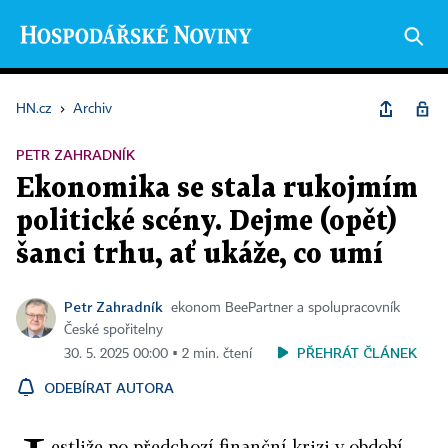
HN.cz
›
Archiv
PETR ZAHRADNÍK
Ekonomika se stala rukojmím
politické scény. Dejme (opět)
šanci trhu, ať ukáže, co umí
Petr Zahradník
ekonom BeePartner a spolupracovník
České spořitelny
PŘEHRÁT ČLÁNEK
30. 5. 2025 00:00 ▪ 2 min. čtení
ODEBÍRAT AUTORA
estliže po předchozí finanční krizi v období