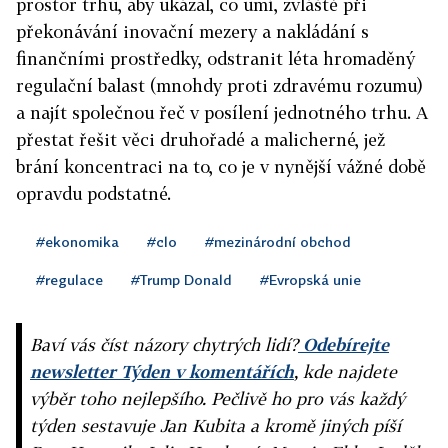
prostor trhu, aby ukázal, co umí, zvláště při
překonávání inovační mezery a nakládání s
finančními prostředky, odstranit léta hromaděný
regulační balast (mnohdy proti zdravému rozumu)
a najít společnou řeč v posílení jednotného trhu. A
přestat řešit věci druhořadé a malicherné, jež
brání koncentraci na to, co je v nynější vážné době
opravdu podstatné.
#ekonomika
#clo
#mezinárodní obchod
#regulace
#Trump Donald
#Evropská unie
Baví vás číst názory chytrých lidí?
Odebírejte
newsletter Týden v komentářích
, kde najdete
výběr toho nejlepšího. Pečlivě ho pro vás každý
týden sestavuje Jan Kubita a kromě jiných píší