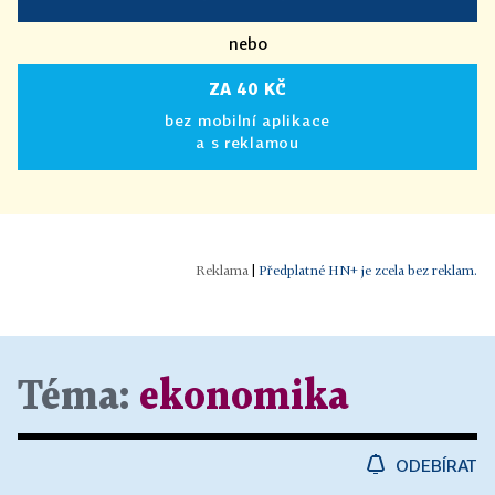
nebo
ZA 40 KČ
bez mobilní aplikace
a s reklamou
|
Předplatné HN+ je zcela bez reklam.
Téma:
ekonomika
ODEBÍRAT