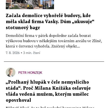
Začala demolice vyhořelé budovy, kde
měla sklad firma Vasky. Dům „ukusuje“
stotunový bagr
Demoliční firma v pátek dopoledne začala bourat
výškovou budovu v někdejším továrním areálu ve Zlíně,
která v červenci vyhořela. Zničený objekt...
7. 8. 2026 ▪ 3 min. čtení
PETR HONZEJK
„Prolhaný hlupák v čele nemyslícího
stáda“. Proč Milana Knížáka oslavuje
vláda vedená mužem, kterým umělec
opovrhoval
Někteří říkají, že to byl poslední happening Milana