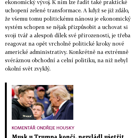
ekonomický vývoj. K nim lze řadit také praktické
uchopení zelené transformace. A když se již zdálo,
že všemu tomu politickému nánosu je ekonomický
systém schopen se nějak přizpůsobit a uchovat si
svoji tvář a alespoň dílek své přirozenosti, je třeba
reagovat na opět vrcholně politické kroky nové
americké administrativy. Konkrétně na extrémně
svéráznou obchodní a celní politiku, na niž nebyl
okolní svět zvyklý.
KOMENTÁŘ ONDŘEJE HOUSKY
Musk u Trumpa končí, nezvládl ušetřit